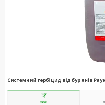
Системний гербіцид від бур'янів Рау
Опис
Х