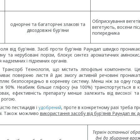
Обприскування вегеті
однорічні та багаторічні злакові та
вегетують, восени пі
двоздовжні бур'яни
попередника
оля від бур'янів. Засіб проти бур'янів Раундап швидко проникає
вину та нерубовані порізи, блокує синтез ароматичних аміноки
надземних і підземних органів.
 Трансорб Технологія, що містить ліпофільні компоненти. Ц
иває поверхню листя й дає змогу активній речовині проника
апляє безпосередньо в кореневу систему. Менш ніж за одну го
ся 90%. Неабияк більше гліфосу (на 100%) транспортується в 
вах, ефективність препарату менше залежить від високої та
 рогою.
шістю пестицидів і
удобрений
, проте в конкретному разі треба п
іші. Також можливо
використання засобу від бур'янів Раундап як д
Термін останньої обро
дні до збирання вро