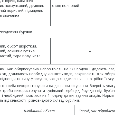
, спориш, канатник
ик повзунковий, друшник
хвощ польовий
чай пористий, підмарник
ця звичайна
поздовжні бур'яни
ний, обсот шорсткий,
ий, локшина гусяча,
–
частий, тара полуниста
м. Бак обприскувача наповнюють на 1/3 водою і додають заз
15 хв, доливають необхідну кількість води, закривають люк обпр
ідповідати типу форсунок, якщо є відхилення — потрібно їх усун
го треба використовувати на день приготування. Зверніть увагу
 треба використовувати суцільний гербіцид Раундап від бур'яні
і необхідний проміжок на 1 годину до випадання опадів.
Норма 
від кількості і різновидного складу бур'янів.
а
Шкідливий об'єкт
Спосіб, час обробле