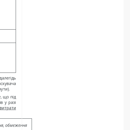
далегідь
искувача
ути).
, що під
в у разі
витрати
ння, обмеження