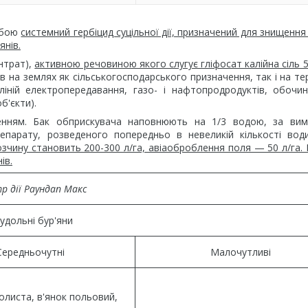
обою
системний гербіцид суцільної дії, призначений для знищення
янів.
нтрат),
активною речовиною якого слугує гліфосат калійна сіль 55
ів на землях як сільськогосподарського призначення, так і на те
ліній електропередавання, газо- і нафтопродродуктів, обочин
б'єкти).
нням. Бак обприскувача наповнюють на 1/3 водою, за вим
епарату, розведеного попередньо в невеликій кількості вод
зчину становить 200-300 л/га, авіаоброблення поля — 50 л/га.
ів.
р дії Раундап Макс
удольні бур'яни
Середньочутні
Малочутливі
олиста, в'янок польовий,