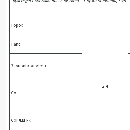
Культура оброблюваного об'єкта
Норма витрати, л/га
Горох
Рапс
Зернові колоскові
2,4
Соя
Соняшник