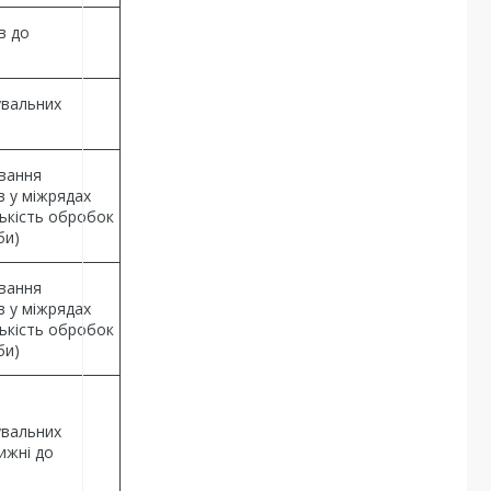
в до
увальних
вання
в у міжрядах
лькість обробок
би)
вання
в у міжрядах
лькість обробок
би)
увальних
тижні до