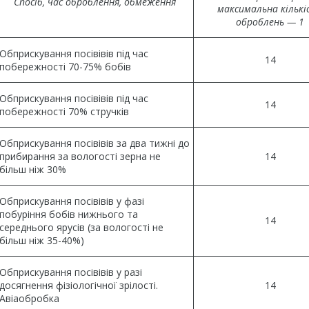
Спосіб, час оброблення, обмеження
максимальна кількі
оброблень — 1
Обприскування посівівів під час
14
побережності 70-75% бобів
Обприскування посівівів під час
14
побережності 70% стручків
Обприскування посівівів за два тижні до
прибирання за вологості зерна не
14
більш ніж 30%
Обприскування посівівів у фазі
побуріння бобів нижнього та
14
середнього ярусів (за вологості не
більш ніж 35-40%)
Обприскування посівівів у разі
досягнення фізіологічної зрілості.
14
Авіаобробка