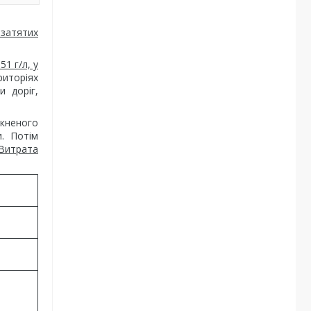
 затятих
1 г/л, у
риторіях
и доріг,
кненого
и. Потім
 Витрата