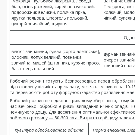
(мокриця), кульбаба лікарська, лебеда
ваточник Сірий
біла, осінь рожевий, сирей повзунковий,
Теофроса, лют
подорожник великий, поличка гірка,
колючий, моло
ярутка польова, шпергель польовий,
чіпкий, супели
цикорій звичайний, щириця
Одно
вівсюг звичайний, гумай (сорго алеппське),
дурман звичай
олосняк, лопух великий, позначка
очерет звичайн
звичайна, мишей (щітинник), куряче просо,
свинорий паль
багатьець польовий
Робочий розчин готують безпосередньо перед оброблення
підготовлену кількість препарату, містять змішувач на 10-
та перевіряють роботу форсунок (характер розпилення має в
Робочий розчин не підлягає тривалому зберіганню, тому йо
час вечірньої обробки є ризик випадання нічних опадів. Не
неминучого дощу. Для досягнення оптимальної ефективност
робочого розчину — 50-300 л/га. Витрата гербіциду залежить 
Культура оброблюваного об'єкта
Норма внесення, л/г