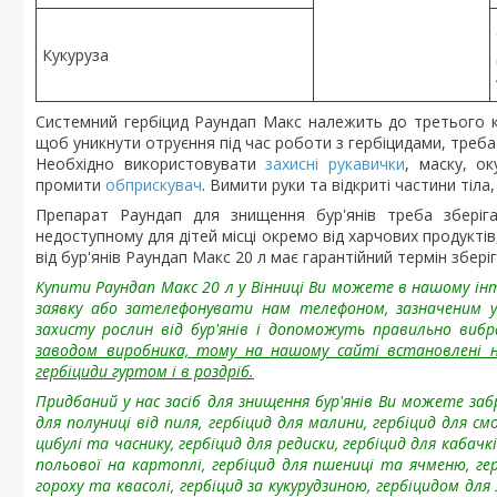
Кукуруза
Системний гербіцид Раундап Макс належить до третього кла
щоб уникнути отруєння під час роботи з гербіцидами, треба
Необхідно використовувати
захисні рукавички
, маску, о
промити
обприскувач
. Вимити руки та відкриті частини тіла
Препарат Раундап для знищення бур'янів треба зберіг
недоступному для дітей місці окремо від харчових продуктів
від бур'янів Раундап Макс 20 л має гарантійний термін зберіг
Купити Раундап Макс 20 л у Вінниці Ви можете в нашому інт
заявку або зателефонувати нам телефоном, зазначеним у
захисту рослин від бур'янів і допоможуть правильно вибра
заводом виробника, тому на нашому сайті встановлені ни
гербіциди гуртом і в роздріб.
Придбаний у нас засіб для знищення бур'янів Ви можете заб
для полуниці від пиля, гербіцид для малини, гербіцид для смо
цибулі та часнику, гербіцид для редиски, гербіцид для кабачкі
польової на картоплі, гербіцид для пшениці та ячменю, герб
гороху та квасолі, гербіцид за кукурудзиною, гербіцидом дл