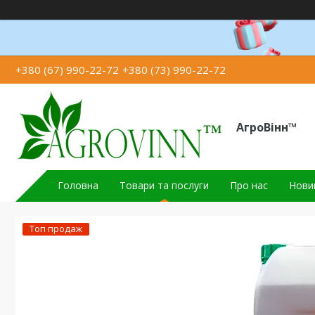
+380 (67) 990-22-72
+380 (73) 990-22-72
АгроВінн™
Головна
Товари та послуги
Про нас
Новин
Топ продаж