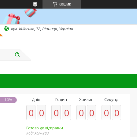
Кошик
вул. Київська, 78, Вінниця, Україна
Днів
Годин
Хвилин
Секунд
–10%
0
0
0
0
0
0
0
0
Готово до відправки
Код:
AGV-983