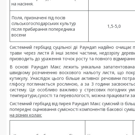
на насіння.
Поля, призначені під посів
сільськогосподарських культур
1,5-5,0
після прибирання попередника
восени
Системний гербіцид суцільної дії Раундап надійно очищає п
трави через листя й інші зелені частини, недозрілу дере
призводить до ураження точок росту та повного відмирання 
В основі Раундап Макс лежить унікальна запатентована
швидкому розчиненню воскового нальоту листя, що покр
кутикулу. Унаслідок цього більше активної речовини потр
гліфосу поглинається рослиною, а за 3 години засвоюєть
систему. Це особливо важливо у стресових погодних умо
температури,сухості та перевологості, можна працювати за
Системний гербіцид від пирея Раундап Макс сумісний із біль
попереднє оцінювання сумісності компонентів бакової сум
на різних колах: