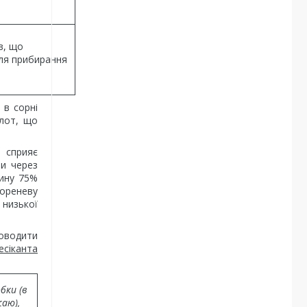
в, що
сля прибирання
 в сорні
слот, що
е сприяє
ти через
дину 75%
кореневу
 низької
роводити
есіканта
бки (в
жаю),