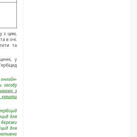
у з цим,
а в очі.
стити та
енні, у
Гербіцид
 онлайн-
ь засобу
ацюємо з
е купити
гербіцид
іцид для
и березки
іцид для
еративно