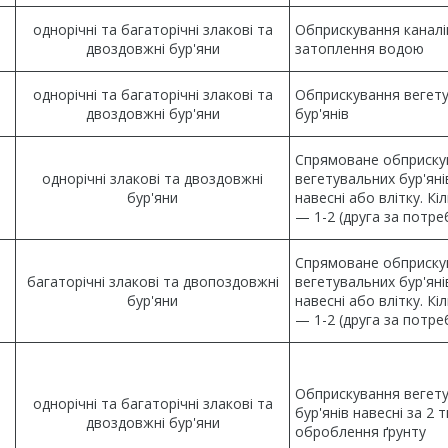
однорічні та багаторічні злакові та
Обприскування каналі
двоздовжні бур'яни
затоплення водою
однорічні та багаторічні злакові та
Обприскування вегет
двоздовжні бур'яни
бур'янів
Спрямоване обприску
однорічні злакові та двоздовжні
вегетувальних бур'яні
бур'яни
навесні або влітку. Кі
— 1-2 (друга за потре
Спрямоване обприску
багаторічні злакові та двопоздовжні
вегетувальних бур'яні
бур'яни
навесні або влітку. Кі
— 1-2 (друга за потре
Обприскування вегет
однорічні та багаторічні злакові та
бур'янів навесні за 2 
двоздовжні бур'яни
оброблення ґрунту