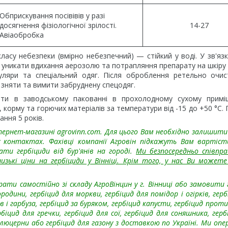
Обприскування посівівів у разі
досягнення фізіологічної зрілості.
14-27
Авіаобробка
су небезпеки (вмірно небезпечний) — стійкий у воді. У зв'язк
 уникати вдихання аерозолю та потрапляння препарату на шкіру т
куляри та спеціальний одяг. Після оброблення ретельно очи
, зняти та вимити забруднену спецодяг.
ати в заводському пакованні в прохолодному сухому приміщ
, корму та горючих матеріалів за температури від -15 до +50 °C. 
ання 5 років.
ернет-магазині agrovinn.com. Для цього Вам необхідно залишити
 контактах. Фахівці компанії Агровін підкажуть Вам вартіст
ти гербіциди від бур'янів на городі.
Ми безпосередньо співпр
зькі ціни на гербіциди у Вінніці. Крім того, у нас Ви может
рати самостійно зі складу АгроВінцин у г. Вінниці або замовити 
родини, гербіцид для моркви, гербіцид для помідор і огірків, герб
в і гарбуза, гербіцид за буряком, гербіцид капусти, гербіцид прот
іцид для гречки, гербіцид для сої, гербіцид для соняшника, герб
я люцерни або гербіцид для газону з доставкою по Україні. Ми оп