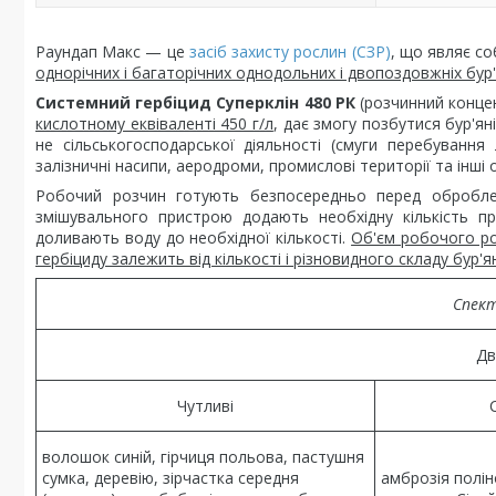
Раундап Макс — це
засіб захисту рослин (СЗР)
, що являє с
однорічних і багаторічних однодольних і двопоздовжніх бур'
Системний гербіцид Суперклін 480 РК
(розчинний конце
кислотному еквіваленті 450 г/л
, дає змогу позбутися бур'ян
не сільськогосподарської діяльності (смуги перебування 
залізничні насипи, аеродроми, промислові території та інші о
Робочий розчин готують безпосередньо перед обробле
змішувального пристрою додають необхідну кількість пр
доливають воду до необхідної кількості.
Об'єм робочого ро
гербіциду залежить від кількості і різновидного складу бур'ян
Спект
Дв
Чутливі
волошок синій, гірчиця польова, пастушня
сумка, деревію, зірчастка середня
амброзія полін