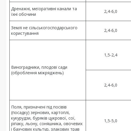
Дренажні, меїоративні канали та
2,4-6,0
їхні обочини
Землі не сільськогосподарського
2,4-6,0
користування
1,5-2,4
Виноградники, плодові сади
(оброблення міжряджень)
2,4-6,0
Поля, призначені під посівів
(посадку) зернових, картоплі,
кукурудзи, буряків цукрової, сої,
1,5-5,0
ріпаку, льону, соняшника, овочевих
і бахчових культур, злакових трав