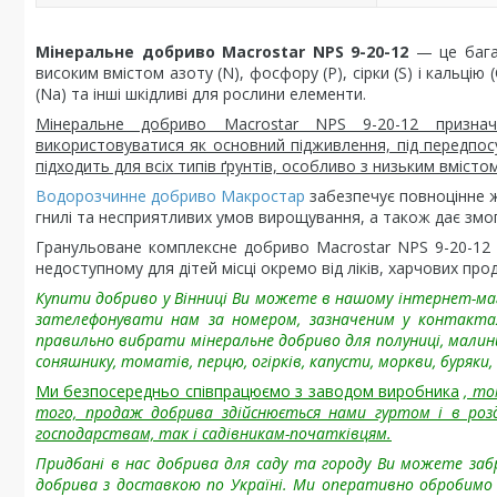
Мінеральне добриво Macrostar NPS 9-20-12
— це бага
високим вмістом азоту (N), фосфору (Р), сірки (S) і кальцію 
(Na) та інші шкідливі для рослини елементи.
Мінеральне добриво Macrostar NPS 9-20-12 признач
використовуватися як основний підживлення, під передпос
підходить для всіх типів ґрунтів, особливо з низьким вмісто
Водорозчинне добриво Макростар
забезпечує повноцінне жи
гнилі та несприятливих умов вирощування, а також дає змо
Гранульоване комплексне добриво Macrostar NPS 9-20-12 
недоступному для дітей місці окремо від ліків, харчових прод
Купити добриво у Вінниці Ви можете в нашому інтернет-маг
зателефонувати нам за номером, зазначеним у контакта
правильно вибрати мінеральне добриво для полуниці, малини,
соняшнику, томатів, перцю, огірків, капусти, моркви, буряки
Ми безпосередньо співпрацюємо з заводом виробника
, то
того, продаж добрива здійснюється нами гуртом і в роз
господарствам, так і садівникам-початківцям.
Придбані в нас добрива для саду та городу Ви можете забр
добрива з доставкою по Україні. Ми оперативно обробимо 