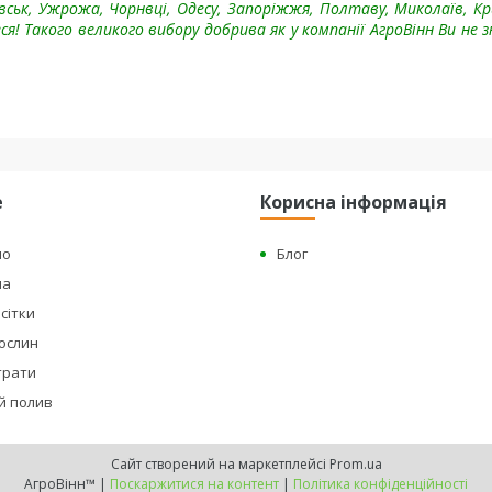
ковськ, Ужрожа, Чорнвці, Одесу, Запоріжжя, Полтаву, Миколаїв, К
я! Такого великого вибору добрива як у компанії АгроВінн Ви не 
е
Корисна інформація
но
Блог
на
сітки
рослин
страти
й полив
Сайт створений на маркетплейсі
Prom.ua
АгроВінн™ |
Поскаржитися на контент
|
Політика конфіденційності