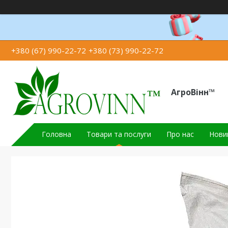
+380 (67) 990-22-72
+380 (73) 990-22-72
АгроВінн™
Головна
Товари та послуги
Про нас
Новин