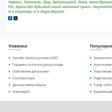
Черкаси, Тернополь, Луцк, Хмельницький, Львів, Івано-Фран
Рог, Харків або будь-який інший населений пункт.
Звертайтес
ні в Епіцентрі, ні в Леруа Мерлен!
Новинки
Популярн
Засоби захисту рослин (ЗЗР)
Агроволок
Горщики та касети для розсади
Агроткани
Освітлення для рослин
Пластикові 
Соснова кора
Підв'язка 
Декоративна галька
Торф і суб
Агроперліт
Крапельни