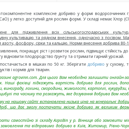
токомпонентне комплексне добриво у формі водорозчинних гр
(СаО) у легко доступній для рослин формі. У складі немає Хлор (Cl
ене для підживлення всіх сільськогосподарських культу
увну культивацію та рядном внесення, одночасно з посівом. М
м азоту, фосфору, сірки та кальцію. Норми внесення добрива 80-15
влення, покращує ріст і розвиток рослин, підвищує стійкість до
гу відновити плодородство ґрунту та отримати гарний урожай.
постачається в мішках по 50 кг. Зберігати
добриво
у сухому, 
уктів і кормів для тварин.
азині agrovinn.com. Для цього
Вам необхідно залишити онлайн-за
х. Наші фахівці підкажуть вартість добрива для рослин, до
 винограду, лохини, смородини, жимолості, картоплі, кукурудзи, 
, цибулі та часнику та розкажуть, яке дозування добрива Вам необ
му на нашому сайті встановлена низька ціна на мінеральні добри
дріб, що дає змогу постачати якісне добриво як великим фер
ати самостійно зі складу АгроВin у р. Вінниця або замовити мі
замовлення та відправимо добриво в Київ, Житомир, Рівно-Чорн