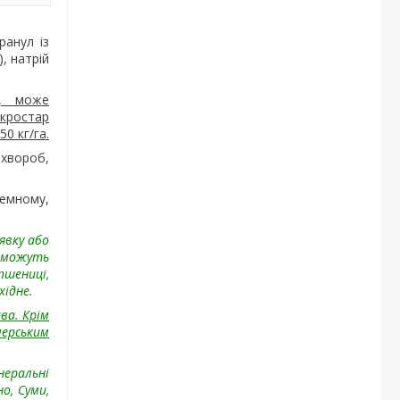
анул із
), натрій
р, може
акростар
0 кг/га.
 хвороб,
темному,
явку або
поможуть
пшениці,
хідне.
ва. Крім
мерським
неральні
о, Суми,