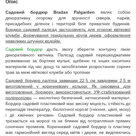
Опис
Садовий бордюр Bradas Palgarden
являє собою
декоративну огорожу для зручності скверів, парків,
присадибних ділянок і територій біля приватних будинків.
Бордюр садовий палісад застосовують для огорожі квіткової
клумби, формування придульних кругів дерев, оформлення
невеликих штучних водойм.
Садовий бордюр
дасть змогу зберегти контурну лінію
декоративного квітника. Палісад садовий перешкоджатиме
розмиванню за бортики мульчі, щебеню та інших насипних
матеріалів під час дощу та запобігатиме розростанню сорних
трав за межі квіткової клумби або тропінки.
Садовий бордюр палітра заввишки 22,5 см завдовжки 2,5 м
виготовлений у коричневому кольорі. Як сировина для
виготовлення бордюру використовується УФ-стабілізований
поліпропілен
— екологічно безпечний, нетоксичний матеріал.
Бордюр садовий пластиковий має високу міцність, стійкість до
перепадів температур, біологічної корозії (гнієння, цвілі, моху)
і дії хімічних речовин. Садовий бордюр пластиковий не
тріскається на морозі та не блякне від потрапляння прямих
сонячних променів. Коричневий садовий бордюр із пластику
має гармонійний вигляд серед квітів і дерев, не виділяючись