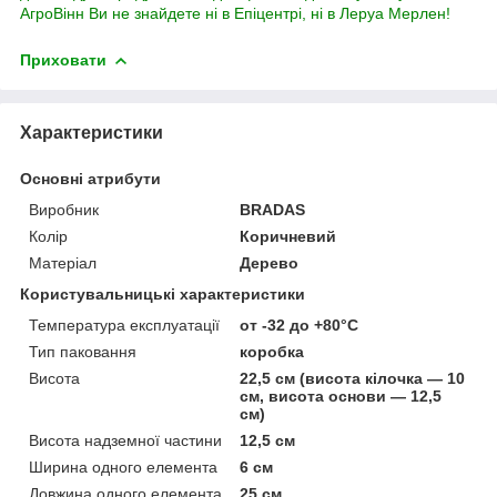
АгроВінн Ви не знайдете ні в Епіцентрі, ні в Леруа Мерлен!
Приховати
Характеристики
Основні атрибути
Виробник
BRADAS
Колір
Коричневий
Матеріал
Дерево
Користувальницькі характеристики
Температура експлуатації
от -32 до +80°С
Тип паковання
коробка
Висота
22,5 см (висота кілочка — 10
см, висота основи — 12,5
см)
Висота надземної частини
12,5 см
Ширина одного елемента
6 см
Довжина одного елемента
25 см