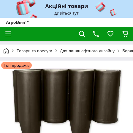
АгроВінн™
Товари та послуги
Для ландшафтного дизайну
Борд
Топ продажів