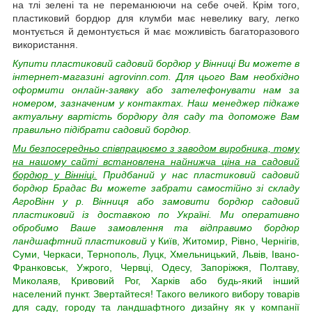
на тлі зелені та не переманюючи на себе очей. Крім того,
пластиковий бордюр для клумби має невелику вагу, легко
монтується й демонтується й має можливість багаторазового
використання.
Купити пластиковий садовий бордюр у Вінниці Ви можете в
інтернет-магазині agrovinn.com. Для цього Вам необхідно
оформити онлайн-заявку або зателефонувати нам за
номером, зазначеним у контактах. Наш менеджер підкаже
актуальну вартість бордюру для саду та допоможе Вам
правильно підібрати садовий бордюр.
Ми безпосередньо співпрацюємо з заводом виробника, тому
на нашому сайті встановлена найнижча ціна на садовий
бордюр у Вінніці.
Придбаний у нас пластиковий садовий
бордюр Брадас Ви можете забрати самостійно зі складу
АгроВінн у р. Вінниця або замовити бордюр садовий
пластиковий із доставкою по Україні. Ми оперативно
обробимо Ваше замовлення та відправимо бордюр
ландшафтний пластиковий
у Київ, Житомир, Рівно, Чернігів,
Суми, Черкаси, Тернополь, Луцк, Хмельницький, Львів, Івано-
Франковськ, Ужрого, Червці, Одесу, Запоріжжя, Полтаву,
Миколаяв, Кривовий Рог, Харків або будь-який інший
населений пункт. Звертайтеся! Такого великого вибору товарів
для саду, городу та ландшафтного дизайну як у компанії