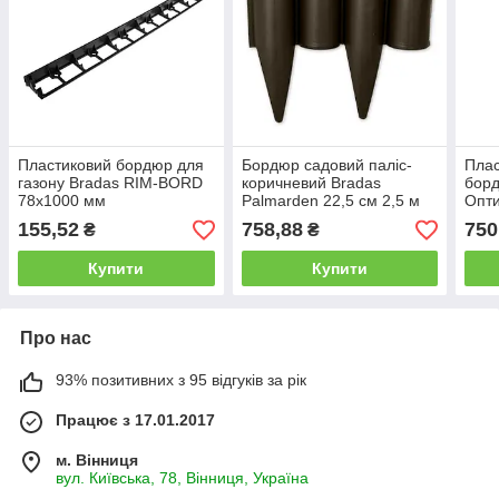
Пластиковий бордюр для
Бордюр садовий паліс-
Плас
газону Bradas RIM-BORD
коричневий Bradas
борд
78х1000 мм
Palmarden 22,5 см 2,5 м
Опти
см 2
155,52
758,88
750
₴
₴
Купити
Купити
Про нас
93% позитивних з 95 відгуків за рік
Працює з 17.01.2017
м. Вінниця
вул. Київська, 78, Вінниця, Україна