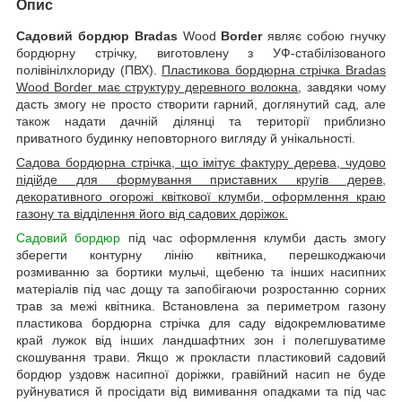
Опис
Садовий бордюр Bradas
Wood
Border
являє собою гнучку
бордюрну стрічку, виготовлену з УФ-стабілізованого
полівінілхлориду (ПВХ).
Пластикова бордюрна стрічка Bradas
Wood Border має структуру деревного волокна
, завдяки чому
дасть змогу не просто створити гарний, доглянутий сад, але
також надати дачній ділянці та території приблизно
приватного будинку неповторного вигляду й унікальності.
Садова бордюрна стрічка, що імітує фактуру дерева, чудово
підійде для формування приставних кругів дерев,
декоративного огорожі квіткової клумби, оформлення краю
газону та відділення його від садових доріжок.
Садовий бордюр
під час оформлення клумби дасть змогу
зберегти контурну лінію квітника, перешкоджаючи
розмиванню за бортики мульчі, щебеню та інших насипних
матеріалів під час дощу та запобігаючи розростанню сорних
трав за межі квітника. Встановлена за периметром газону
пластикова бордюрна стрічка для саду відокремлюватиме
край лужок від інших ландшафтних зон і полегшуватиме
скошування трави. Якщо ж прокласти пластиковий садовий
бордюр уздовж насипної доріжки, гравійний насип не буде
руйнуватися й просідати від вимивання опадками та під час