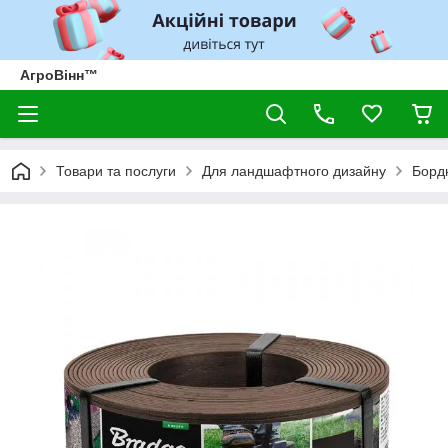
АгроВінн™
Товари та послуги
Для ландшафтного дизайну
Борд