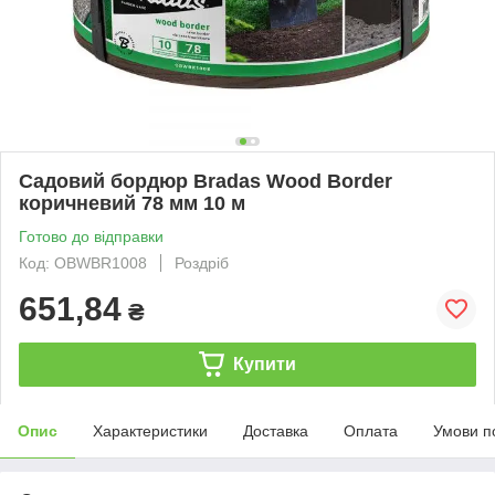
Садовий бордюр Bradas Wood Border
коричневий 78 мм 10 м
Готово до відправки
Код: OBWBR1008
Роздріб
651,84
₴
Купити
Опис
Характеристики
Доставка
Оплата
Умови п