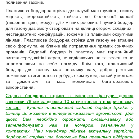
поливання газонів.
Пластикова бордюрна стрічка для клумб має гнучкість, високу
міцність, морозостійкість, стійкість до біологічної корозії
(гнішення, цвілі, моху) і дії хімічних речовин. Гнучкий бордюр
для газону дає змогу створювати на ділянці огорожі складних і
нестандартних конфігурацій, зокрема і з плавними округлими
лініями. Пластикова бордюрна стрічка для газону не втрачає
свою форму та не блякне від потрапляння прямих сонячних
променів. Садовий бордюр із пластику має гармонійний
вигляд серед квітів і дерев, не виділяючись на тлі зелені та не
переманюючи на себе погляду. Крім того, пластиковий
бордюр для газону має невелику вагу, добре ріжеться
ножицями та згинається під будь-яким кутом, легкий у монтажі
та демонтажі та має можливість багаторазового
використання.
Садова бордюрна стрічка з імітацією фактури дерева
заввишки 78 мм завдовжки 10 м виготовлена в коричневому
кольорі
.
Купити пластиковий садовий бордюр Брадас у
Вінниці Ви можете в інтернет-магазині agrovinn.com. Для
цього Вам необхідно оформити онлайн-заявку або
зателефонувати нам за номером, зазначеним у
контактах. Наш менеджер підкаже актуальну вартість
бордюрної стрічки та допоможе Вам правильно підібрати