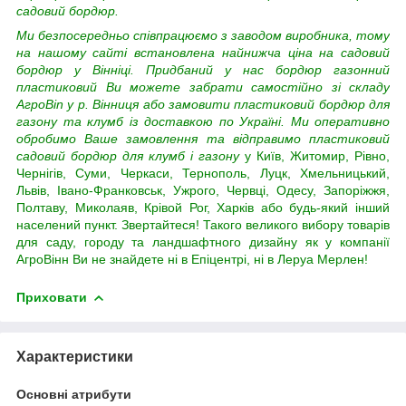
садовий бордюр.
Ми безпосередньо співпрацюємо з заводом виробника, тому
на нашому сайті встановлена найнижча ціна на садовий
бордюр у Вінніці. Придбаний у нас бордюр газонний
пластиковий Ви можете забрати самостійно зі складу
АгроВin у р. Вінниця або замовити пластиковий бордюр для
газону та клумб із доставкою по Україні. Ми оперативно
обробимо Ваше замовлення та відправимо пластиковий
садовий бордюр для клумб і газону
у Київ, Житомир, Рівно,
Чернігів, Суми, Черкаси, Тернополь, Луцк, Хмельницький,
Львів, Івано-Франковськ, Ужрого, Червці, Одесу, Запоріжжя,
Полтаву, Миколаяв, Крівой Рог, Харків або будь-який інший
населений пункт. Звертайтеся! Такого великого вибору товарів
для саду, городу та ландшафтного дизайну як у компанії
АгроВінн Ви не знайдете ні в Епіцентрі, ні в Леруа Мерлен!
Приховати
Характеристики
Основні атрибути