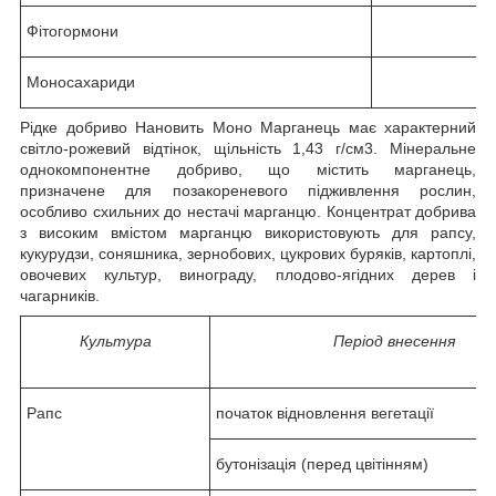
Фітогормони
Моносахариди
Рідке добриво Нановить Моно Марганець має характерний
світло-рожевий відтінок, щільність 1,43 г/см3. Мінеральне
однокомпонентне добриво, що містить марганець,
призначене для позакореневого підживлення рослин,
особливо схильних до нестачі марганцю. Концентрат добрива
з високим вмістом марганцю використовують для рапсу,
кукурудзи, соняшника, зернобових, цукрових буряків, картоплі,
овочевих культур, винограду, плодово-ягідних дерев і
чагарників.
Культура
Період внесення
Рапс
початок відновлення вегетації
бутонізація (перед цвітінням)