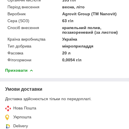
Період внесення
весна, літо
Виробник
Agrovit Group (ТМ Nanovit)
Сера (SO3)
63 г/л
Спосіб внесення
крапельний полив,
позакореневий (за листом)
Країна виробництва
Україна
Тип добрива
мікроприладдя
Фасовка
20 л
Фітогормони
0,0054 г/л
Приховати
Умови доставки
Доставка здійснюється тільки по передоплаті.
Нова Пошта
Укрпошта
Delivery