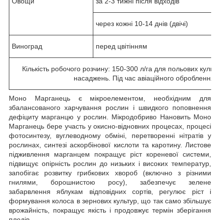
Овощи
за 2-3 тижні після відходів
через кожні 10-14 днів (двічі)
Виноград
перед цвітінням
Кількість робочого розчину: 150-300 л/га для польових культ
насаджень. Під час авіаційного оброблення по
Моно Марганець є мікроелементом, необхідним для
збалансованого харчування рослин і швидкого поповнення
дефіциту марганцю у рослин. Мікродобриво Нановить Моно
Марганець бере участь у окисно-відновних процесах, процесі
фотосинтезу, вуглеводному обміні, перетворенні нітратів у
рослинах, синтезі аскорбінової кислоти та каротину. Листове
підживлення марганцем покращує ріст кореневої системи,
підвищує опірність рослин до низьких і високих температур,
запобігає розвитку грибкових хвороб (включно з різними
гнилями, борошнистою росу), забезпечує зелене
забарвлення яблукам відповідних сортів, регулює ріст і
формування колоса в зернових культур, що так само збільшує
врожайність, покращує якість і продовжує термін зберігання
плодів.