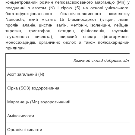
концентрований розчин легкозасвоюваного марганцю (Mn) у
поєднанні з азотом (N) і сірою (S) на основі унікального,
багатофункціонального біологічно-активного комплексу
Nanoactiv, який містить 15 L-аміносарлот (гліцин, лізин,
пролін, аланін, цистин, валін, метіонін, ізолейцин, лейцин,
тирозин, триптофан, гістидин, фінілаланін, глутамін,
глутамінова кислота), широкий спектр фітогормонів,
моносахаридів, органічних кислот, а також полісахаридний
прилипач.
Хімічний склад добрива, г/л
Азот загальний (N)
Сірка (SO3) водорозчинна
Марганець (Mn) водорозчинний
Амінокислоти
Органічні кислоти