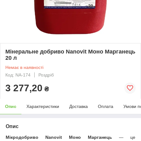
Мінеральне добриво Nanovit Моно Марганець
20 л
Немає в наявності
Код: NA-174
Роздріб
3 277,20
₴
Опис
Характеристики
Доставка
Оплата
Умови п
Опис
Мікродобриво Nanovit Моно Марганець
— це