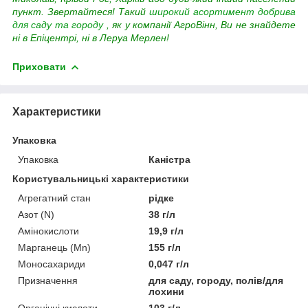
пункт.
Звертайтеся! Такий
широкий асортимент добрива
для саду та городу
, як у компанії АгроВінн, Ви не знайдете
ні в Епіцентрі, ні в Леруа Мерлен!
Приховати
Характеристики
Упаковка
Упаковка
Каністра
Користувальницькі характеристики
Агрегатний стан
рідке
Азот (N)
38 г/л
Амінокислоти
19,9 г/л
Марганець (Mn)
155 г/л
Моносахариди
0,047 г/л
Призначення
для саду, городу, полів/для
лохини
Органічні кислоти
103 г/л