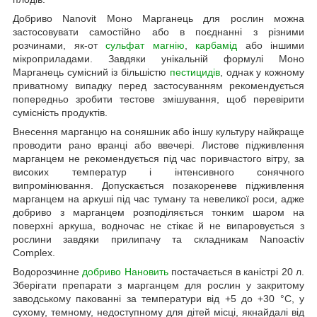
Добриво Nanovit Моно Марганець для рослин можна
застосовувати самостійно або в поєднанні з різними
розчинами, як-от
сульфат магнію
,
карбамід
або іншими
мікроприладами. Завдяки унікальній формулі Моно
Марганець сумісний із більшістю
пестицидів
, однак у кожному
приватному випадку перед застосуванням рекомендується
попередньо зробити тестове змішування, щоб перевірити
сумісність продуктів.
Внесення марганцю на соняшник або іншу культуру найкраще
проводити рано вранці або ввечері. Листове підживлення
марганцем не рекомендується під час поривчастого вітру, за
високих температур і інтенсивного сонячного
випромінювання. Допускається позакореневе підживлення
марганцем на аркуші під час туману та невеликої роси, адже
добриво з марганцем розподіляється тонким шаром на
поверхні аркуша, водночас не стікає й не випаровується з
рослини завдяки прилипачу та складникам Nanoactiv
Complex.
Водорозчинне
добриво Нановить
постачається в каністрі 20 л.
Зберігати препарати з марганцем для рослин у закритому
заводському пакованні за температури від +5 до +30 °C, у
сухому, темному, недоступному для дітей місці, якнайдалі від