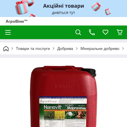
АгроВінн™
Товари та послуги
Добрива
Мінеральне добриво