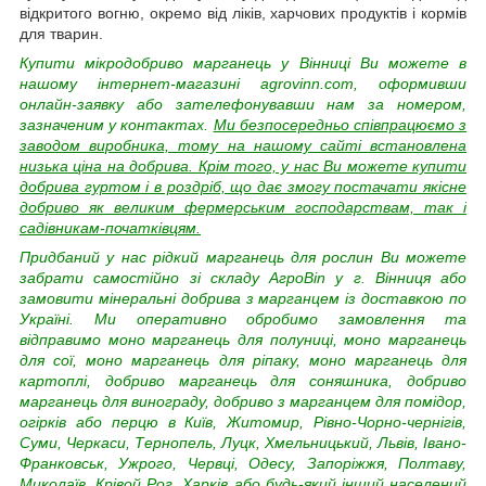
відкритого вогню, окремо від ліків, харчових продуктів і кормів
для тварин.
Купити мікродобриво марганець у Вінниці Ви можете в
нашому інтернет-магазині agrovinn.com, оформивши
онлайн-заявку або зателефонувавши нам за номером,
зазначеним у контактах.
Ми безпосередньо співпрацюємо з
заводом виробника, тому на нашому сайті встановлена
низька ціна на добрива. Крім того, у нас Ви можете купити
добрива гуртом і в роздріб, що дає змогу постачати якісне
добриво як великим фермерським господарствам, так і
садівникам-початківцям.
Придбаний у нас рідкий марганець для рослин Ви можете
забрати самостійно зі складу АгроВin у г. Вінниця або
замовити мінеральні добрива з марганцем із доставкою по
Україні. Ми оперативно обробимо замовлення та
відправимо моно марганець для полуниці, моно марганець
для сої, моно марганець для ріпаку, моно марганець для
картоплі, добриво марганець для соняшника, добриво
марганець для винограду, добриво з марганцем для помідор,
огірків або перцю в Київ, Житомир, Рівно-Чорно-чернігів,
Суми, Черкаси, Тернопель, Луцк, Хмельницький, Львів, Івано-
Франковськ, Ужрого, Червці, Одесу, Запоріжжя, Полтаву,
Миколаїв, Крівой Рог, Харків або будь-який інший населений