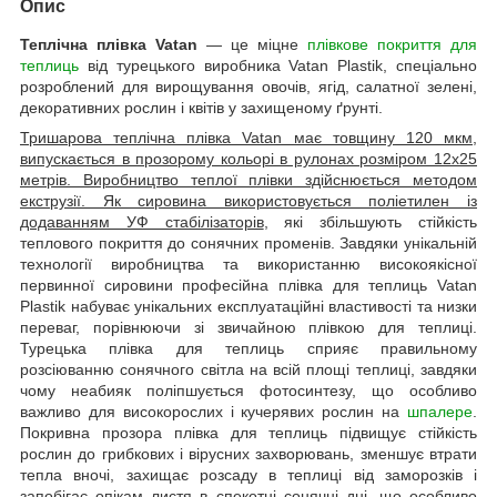
Опис
Теплічна плівка Vatan
— це міцне
плівкове покриття для
теплиць
від турецького виробника Vatan Plastik, спеціально
розроблений для вирощування овочів, ягід, салатної зелені,
декоративних рослин і квітів у захищеному ґрунті.
Тришарова теплічна плівка Vatan має товщину 120 мкм,
випускається в прозорому кольорі в рулонах розміром 12х25
метрів. Виробництво теплої плівки здійснюється методом
екструзії. Як сировина використовується поліетилен із
додаванням УФ стабілізаторів
, які збільшують стійкість
теплового покриття до сонячних променів. Завдяки унікальній
технології виробництва та використанню високоякісної
первинної сировини професійна плівка для теплиць Vatan
Plastik набуває унікальних експлуатаційні властивості та низки
переваг, порівнюючи зі звичайною плівкою для теплиці.
Турецька плівка для теплиць сприяє правильному
розсіюванню сонячного світла на всій площі теплиці, завдяки
чому неабияк поліпшується фотосинтезу, що особливо
важливо для високорослих і кучерявих рослин на
шпалере
.
Покривна прозора плівка для теплиць підвищує стійкість
рослин до грибкових і вірусних захворювань, зменшує втрати
тепла вночі, захищає розсаду в теплиці від заморозків і
запобігає опікам листя в спекотні сонячні дні, що особливо