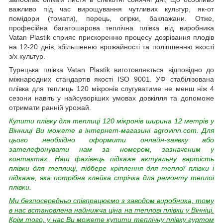
важливо під час вирощування чутливих культур, як-от
помідори (томати), перець, огірки, баклажани. Отже,
професійна багатошарова теплічна плівка від виробника
Vatan Plastik сприяє прискоренню процесу дозрівання плодів
на 12-20 днів, збільшенню врожайності та поліпшенню якості
з/х культур.
Турецька плівка Vatan Plastik виготовляється відповідно до
міжнародних стандартів якості ISO 9001. УФ стабілізована
плівка для теплиць 120 мікронів слугуватиме не менш ніж 4
сезони навіть у найсуворіших умовах довкілля та допоможе
отримати ранній урожай.
Купити плівку для теплиці 120 мікронів ширина 12 метрів у
Вінниці Ви можете в інтернет-магазині agrovinn.com. Для
цього необхідно оформити онлайн-заявку або
зателефонувати нам за номером, зазначеним у
контактах. Наш фахівець підкаже актуальну вартість
плівки для теплиці, підбере
кріплення для теплої плівки
і
підкаже, яка потрібна клейка стрічка для ремонту теплої
плівки.
Ми безпосередньо співпрацюємо з заводом виробника, тому
в нас встановлена найнижча ціна на теплові плівки у Вінніці.
Крім того, у нас Ви можете купити теплічну плівку гуртом