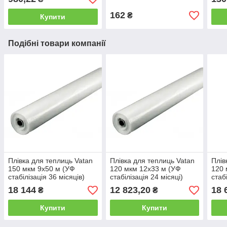
162
₴
Купити
Подібні товари компанії
Плівка для теплиць Vatan
Плівка для теплиць Vatan
Плів
150 мкм 9х50 м (УФ
120 мкм 12х33 м (УФ
120 
стабілізація 36 місяців)
стабілізація 24 місяці)
стаб
18 144
12 823,20
18 
₴
₴
Купити
Купити