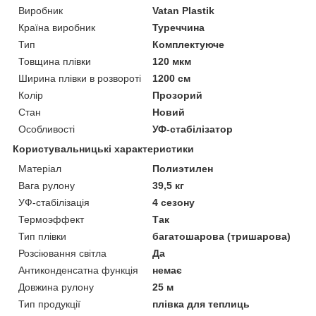
Виробник
Vatan Plastik
Країна виробник
Туреччина
Тип
Комплектуюче
Товщина плівки
120 мкм
Ширина плівки в розвороті
1200 см
Колір
Прозорий
Стан
Новий
Особливості
УФ-стабілізатор
Користувальницькі характеристики
Матеріал
Полиэтилен
Вага рулону
39,5 кг
УФ-стабілізація
4 сезону
Термоэффект
Так
Тип плівки
багатошарова (тришарова)
Розсіювання світла
Да
Антиконденсатна функція
немає
Довжина рулону
25 м
Тип продукції
плівка для теплиць