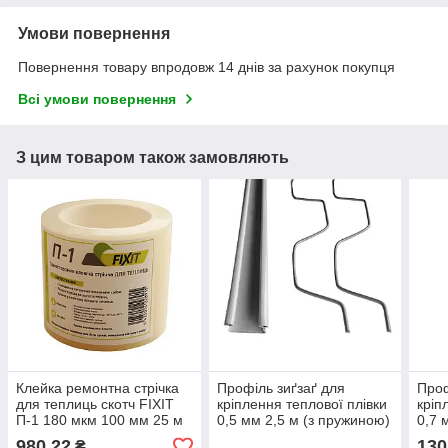
Умови повернення
Повернення товару впродовж 14 днів за рахунок покупця
Всі умови повернення
З цим товаром також замовляють
Клейка ремонтна стрічка
Профіль зиґзаґ для
Проф
для теплиць скотч FIXIT
кріплення теплової плівки
кріп
П-1 180 мкм 100 мм 25 м
0,5 мм 2,5 м (з пружиною)
0,7 
пруж
980,22
130
₴