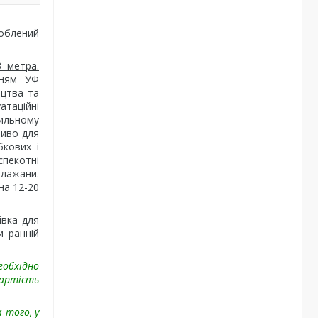
роблений
3 метра.
нням УФ
ицтва та
атаційні
вильному
ливо для
бкових і
спекотні
клажани.
на 12-20
івка для
и ранній
еобхідно
вартість
 того, у