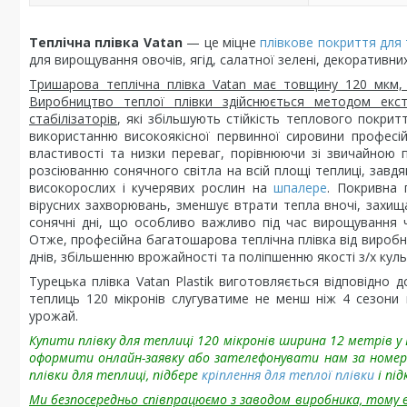
Теплічна плівка Vatan
— це міцне
плівкове покриття для
для вирощування овочів, ягід, салатної зелені, декоративних 
Тришарова теплічна плівка Vatan має товщину 120 мкм,
Виробництво теплої плівки здійснюється методом екст
стабілізаторів
, які збільшують стійкість теплового покрит
використанню високоякісної первинної сировини професійн
властивості та низки переваг, порівнюючи зі звичайною 
розсіюванню сонячного світла на всій площі теплиці, зав
високорослих і кучерявих рослин на
шпалере
. Покривна 
вірусних захворювань, зменшує втрати тепла вночі, захищає
сонячні дні, що особливо важливо під час вирощування чу
Отже, професійна багатошарова теплічна плівка від виробни
днів, збільшенню врожайності та поліпшенню якості з/х куль
Турецька плівка Vatan Plastik виготовляється відповідно д
теплиць 120 мікронів слугуватиме не менш ніж 4 сезони
урожай.
Купити плівку для теплиці 120 мікронів ширина 12 метрів у 
оформити онлайн-заявку або зателефонувати нам за номер
плівки для теплиці, підбере
кріплення для теплої плівки
і пі
Ми безпосередньо співпрацюємо з заводом виробника, тому в 