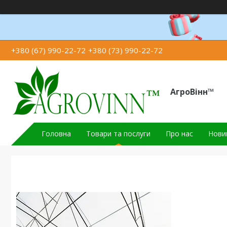
+380 (67) 990-22-72
+380 (73) 990-22-72
АгроВінн™
Головна
Товари та послуги
Про нас
Новин