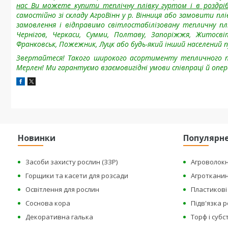
нас Ви можете купити теплічну плівку гуртом і в роздріб
самостійно зі складу АгроВінн у р. Вінниця або замовити п
замовлення і відправимо світлостабілізовану тепличну плів
Чернігов, Черкаси, Сумми, Полтаву, Запоріжжя, Житосвіт,
Франковськ, Пожежник, Луцк або будь-який інший населений 
Звертайтеся! Такого широкого асортименту
тепличного пл
Мерлен! Ми гарантуємо взаємовигідні умови співпраці й опе
Новинки
Популярн
Засоби захисту рослин (ЗЗР)
Агроволок
Горщики та касети для розсади
Агроткани
Освітлення для рослин
Пластикові 
Соснова кора
Підв'язка 
Декоративна галька
Торф і суб