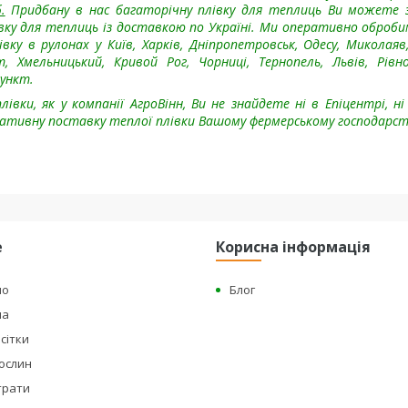
.
Придбану в нас багаторічну плівку для теплиць Ви можете
лівку для теплиць із доставкою по Україні. Ми оперативно оброб
ку в рулонах у Київ, Харків, Дніпропетровськ, Одесу, Миколаяв,
 Хмельницький, Кривой Рог, Чорниці, Тернопель, Львів, Рівно
пункт.
івки, як у компанії АгроВінн, Ви не знайдете ні в Епіцентрі, ні
ративну поставку теплої плівки Вашому фермерському господарст
е
Корисна інформація
но
Блог
на
сітки
рослин
страти