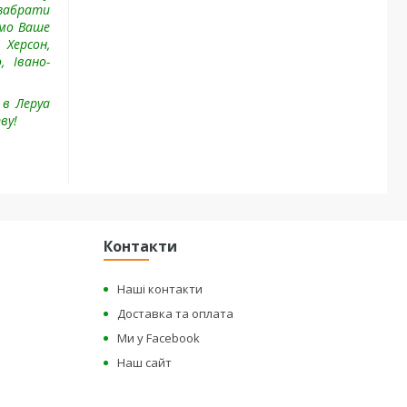
 забрати
имо Ваше
 Херсон,
, Івано-
 в Леруа
ву!
Контакти
Наші контакти
Доставка та оплата
Ми у Facebook
Наш сайт