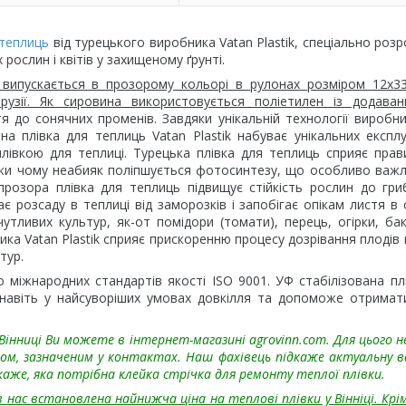
 теплиць
від турецького виробника Vatan Plastik, спеціально роз
рослин і квітів у захищеному ґрунті.
 випускається в прозорому кольорі в рулонах розміром 12х3
рузії. Як сировина використовується поліетилен із додава
тя до сонячних променів. Завдяки унікальній технології виробн
а плівка для теплиць Vatan Plastik набуває унікальних експлу
плівкою для теплиці. Турецька плівка для теплиць сприяє пра
дяки чому неабияк поліпшується фотосинтезу, що особливо важ
прозора плівка для теплиць підвищує стійкість рослин до гри
 розсаду в теплиці від заморозків і запобігає опікам листя в 
тливих культур, як-от помідори (томати), перець, огірки, ба
ка Vatan Plastik сприяє прискоренню процесу дозрівання плодів 
тур.
о міжнародних стандартів якості ISO 9001. УФ стабілізована пл
 навіть у найсуворіших умовах довкілля та допоможе отримат
Вінниці Ви можете в інтернет-магазині agrovinn.com. Для цього н
ом, зазначеним у контактах. Наш фахівець підкаже актуальну 
дкаже, яка потрібна клейка стрічка для ремонту теплої плівки.
нас встановлена найнижча ціна на теплові плівки у Вінніці. Крім