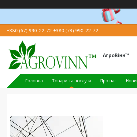
+380 (67) 990-22-72
+380 (73) 990-22-72
АгроВінн™
Головна
Товари та послуги
Про нас
Новин