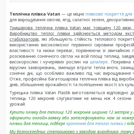
Теплічна плівка Vatan
— це міцне
плівкове покриття для
для вирощування овочів, ягід, салатної зелені, декоративних 
Тришарова теплічна плівка Vatan має товщину 120 мкм, 
Виробництво теплої плівки здійснюється методом екст
стабілізаторів
, які збільшують стійкість теплового покрит
використанню високоякісної первинної сировини професійн
властивості та низки переваг, порівнюючи зі звичайною 
розсіюванню сонячного світла на всій площі теплиці, зав
високорослих і кучерявих рослин на
шпалере
. Покривна 
вірусних захворювань, зменшує втрати тепла вночі, захищає
сонячні дні, що особливо важливо під час вирощування чу
Отже, професійна багатошарова теплічна плівка від виробни
днів, збільшенню врожайності та поліпшенню якості з/х куль
Турецька плівка Vatan Plastik виготовляється відповідно д
теплиць 120 мікронів слугуватиме не менш ніж 4 сезони
урожай.
Купити плівку для теплиці 120 мікронів ширина 12 метрів у 
оформити онлайн-заявку або зателефонувати нам за номер
плівки для теплиці, підбере
кріплення для теплої плівки
і пі
Ми безпосередньо співпрацюємо з заводом виробника, тому в 