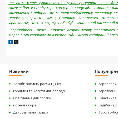
нас Ви можете купити теплічну плівку гуртом і в роздріб
самостійно зі складу АгроВінн у р. Вінниця або замовити п
замовлення і відправимо світлостабілізовану тепличну плів
Чернігов, Черкаси, Сумми, Полтаву, Запоріжжя, Житосвіт,
Франковськ, Пожежник, Луцк або будь-який інший населений 
Звертайтеся! Такого широкого асортименту
тепличного пл
Мерлен! Ми гарантуємо взаємовигідні умови співпраці й опе
Новинки
Популярн
Засоби захисту рослин (ЗЗР)
Агроволок
Горщики та касети для розсади
Агроткани
Освітлення для рослин
Пластикові 
Соснова кора
Підв'язка 
Декоративна галька
Торф і суб