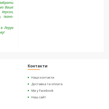
 забрати
имо Ваше
 Херсон,
, Івано-
 в Леруа
ву!
Контакти
Наші контакти
Доставка та оплата
Ми у Facebook
Наш сайт