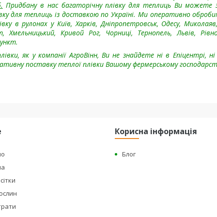
.
Придбану в нас багаторічну плівку для теплиць Ви можете
лівку для теплиць із доставкою по Україні. Ми оперативно оброб
ку в рулонах у Київ, Харків, Дніпропетровськ, Одесу, Миколаяв,
 Хмельницький, Кривой Рог, Чорниці, Тернопель, Львів, Рівно
пункт.
івки, як у компанії АгроВінн, Ви не знайдете ні в Епіцентрі, ні
ративну поставку теплої плівки Вашому фермерському господарст
е
Корисна інформація
но
Блог
на
сітки
рослин
страти