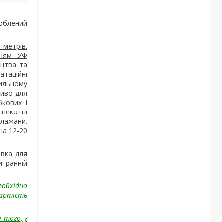
роблений
 метрів.
нням УФ
ицтва та
атаційні
вильному
ливо для
бкових і
спекотні
клажани.
на 12-20
івка для
и ранній
еобхідно
вартість
 того, у