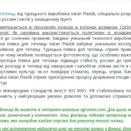
 теплиць
від турецького виробника Vatan Plastik, спеціально роз
рослин і квітів у захищеному ґрунті.
випускається в прозорому кольорі в рулонах розміром 12х50
рузії. Як сировина використовується поліетилен із додава
тя до сонячних променів. Завдяки унікальній технології виробн
а плівка для теплиць Vatan Plastik набуває унікальних експлу
плівкою для теплиці. Турецька плівка для теплиць сприяє пра
дяки чому неабияк поліпшується фотосинтезу, що особливо важ
прозора плівка для теплиць підвищує стійкість рослин до гри
 розсаду в теплиці від заморозків і запобігає опікам листя в 
тливих культур, як-от помідори (томати), перець, огірки, ба
ка Vatan Plastik сприяє прискоренню процесу дозрівання плодів 
тур.
о міжнародних стандартів якості ISO 9001. УФ стабілізована пл
 навіть у найсуворіших умовах довкілля та допоможе отримат
Вінниці Ви можете в інтернет-магазині agrovinn.com. Для цього н
ом, зазначеним у контактах. Наш фахівець підкаже актуальну 
дкаже, яка потрібна клейка стрічка для ремонту теплої плівки.
нас встановлена найнижча ціна на теплові плівки у Вінніці. Крім