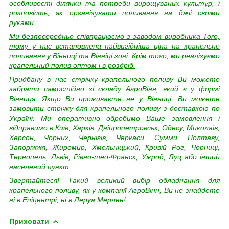
особливості ділянки та потреби вирощуваних культур, і
розповість, як організувати поливання на дачі своїми
руками.
Ми безпосередньо співпрацюємо з заводом виробника Toro,
тому у нас встановлена найвигідніша ціна на крапельне
поливання у Вінниці та Вінніці зоні. Крім того, ми реалізуємо
крапельний полив оптом і в роздріб.
Придбану в нас стрічку крапельного поливу Ви можете
забрати самостійно зі складу АгроВінн, який є у формі
Вінниця. Якщо Ви проживаєте не у Вінниці, Ви можете
замовити стрічку для крапельного поливу з доставкою по
Україні. Ми оперативно обробимо Ваше замовлення і
відправимо в Київ, Харків, Дніпропетровськ, Одесу, Миколаїв,
Херсон, Чорних, Чернігів, Черкаси, Сумми, Полтаву,
Запоріжжя, Жиромир, Хмельніцький, Кривій Рог, Чорниці,
Тернопель, Львів, Рівно-тео-Франск, Ужрод, Луц або інший
населений пункт.
Звертайтеся! Такий великий вибір обладнання для
крапельного поливу, як у компанії АгроВінн, Ви не знайдете
ні в Епіцентрі, ні в Леруа Мерлен!
Приховати