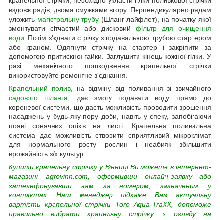
крапельної стрічки, необхідно укласти гілки поливкової стрічки
вздовж рядів, двома смужками вгору. Перпендикулярно рядам
уложить
магістральну трубу
(Шланг лайфлет), на початку якої
змонтувати сітчастий або дисковий
фільтр для очищення
води
. Потім з'єднати стрічку з подавальною трубою стартером
або краном. Одягнути стрічку на стартер і закріпити за
допомогою притискної гайки. Заглушити кінець кожної гілки. У
разі механічного пошкодження крапельної стрічки
використовуйте ремонтне з'єднання.
Крапельний полив
, на відміну від поливання зі звичайного
садового шланга
, дає змогу подавати воду прямо до
кореневої системи, що дасть можливість проводити зрошення
насаджень у будь-яку пору доби, навіть у спеку, запобігаючи
появі сонячних опіків на листі. Крапельна поливальна
система дає можливість створити сприятливий мікроклімат
для нормального росту рослин і неабияк збільшити
врожайність з/х культур.
Купити крапельну стрічку у Вінниці Ви можете в інтернет-
магазині agrovinn.com, оформивши онлайн-заявку або
зателефонувавши нам за номером, зазначеним у
контактах. Наш менеджер підкаже Вам актуальну
вартість крапельної стрічки Toro Aqua-TraXX, допоможе
правильно вибрати крапельну стрічку, з огляду на