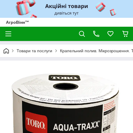
АгроВінн™
Товари та послуги
Крапельний полив. Мікрозрошення. 