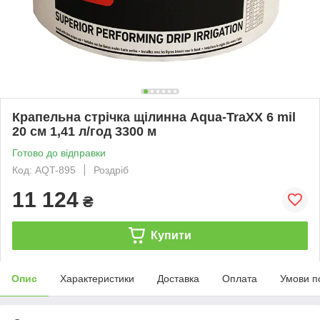
Крапельна стрічка щілинна Aqua-TraXX 6 mil
20 см 1,41 л/год 3300 м
Готово до відправки
Код: AQT-895
Роздріб
11 124
₴
Купити
Опис
Характеристики
Доставка
Оплата
Умови п