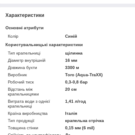
Характеристики
Основні атрибути
Колір
Синій
Користувальницькі характеристики
Тип крапельниці
щілинна
Діаметр внутрішній
16 мм
Довжина бухти
3300 м
Виробник
Toro (Aqua-TraXX)
Робочий тиск
0,3-0,8 бар
Відстань між
20 см
крапельницями
Витрата води з однієї
1,41 л/год
крапельниці
Країна виробництва
Італія
Тип продукції
крапельна стрічка
Товщина стінки
0,15 мм (6 mil)
Стійкість до ультрафіолету
Да