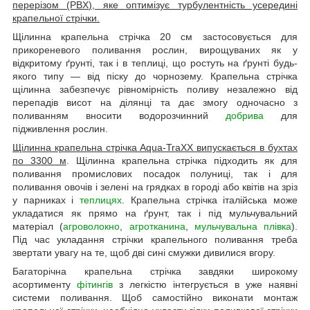
перерізом (PBX), яке оптимізує турбулентність усередині
крапельної стрічки.
Щілинна крапельна стрічка 20 см застосовується для
прикореневого поливання рослин, вирощуваних як у
відкритому ґрунті, так і в теплиці, що ростуть на ґрунті будь-
якого типу — від піску до чорнозему. Крапельна стрічка
щілинна забезпечує рівномірність поливу незалежно від
перепадів висот на ділянці та дає змогу одночасно з
поливанням вносити водорозчинний
добрива
для
підживлення рослин.
Щілинна крапельна стрічка Aqua-TraXX випускається в бухтах
по 3300 м
. Щілинна крапельна стрічка підходить як для
поливання промислових посадок полуниці, так і для
поливання овочів і зелені на грядках в городі або квітів на зріз
у парниках і
теплицях
. Крапельна стрічка італійська може
укладатися як прямо на ґрунт, так і під мульчувальний
матеріал (
агроволокно
,
агротканина
,
мульчувальна плівка
).
Під час укладання стрічки крапельного поливання треба
звертати увагу на те, щоб дві сині смужки дивилися вгору.
Багаторічна крапельна стрічка завдяки широкому
асортименту
фітингів
з легкістю інтегрується в уже наявні
системи поливання. Щоб самостійно виконати монтаж