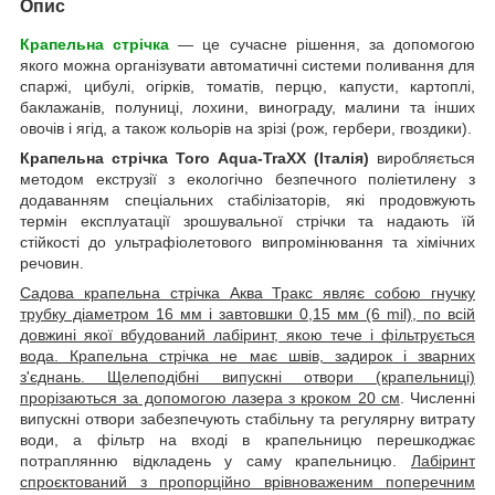
Опис
Крапельна стрічка
— це сучасне рішення, за допомогою
якого можна організувати автоматичні системи поливання для
спаржі, цибулі, огірків, томатів, перцю, капусти, картоплі,
баклажанів, полуниці, лохини, винограду, малини та інших
овочів і ягід, а також кольорів на зрізі (рож, гербери, гвоздики).
Крапельна стрічка Toro Aqua-TraXX (Італія)
виробляється
методом екструзії з екологічно безпечного поліетилену з
додаванням спеціальних стабілізаторів, які продовжують
термін експлуатації зрошувальної стрічки та надають їй
стійкості до ультрафіолетового випромінювання та хімічних
речовин.
Садова крапельна стрічка Аква Тракс являє собою гнучку
трубку діаметром 16 мм і завтовшки 0,15 мм (6 mil), по всій
довжині якої вбудований лабіринт, якою тече і фільтрується
вода. Крапельна стрічка не має швів, задирок і зварних
з'єднань. Щелеподібні випускні отвори (крапельниці)
прорізаються за допомогою лазера з кроком 20 см
. Численні
випускні отвори забезпечують стабільну та регулярну витрату
води, а фільтр на вході в крапельницю перешкоджає
потраплянню відкладень у саму крапельницю.
Лабіринт
спроєктований з пропорційно врівноваженим поперечним