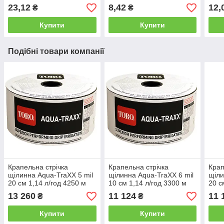
(ВТ-021716)
23,12
8,42
12,
₴
₴
Купити
Купити
Подібні товари компанії
Крапельна стрічка
Крапельна стрічка
Крап
щілинна Aqua-TraXX 5 mil
щілинна Aqua-TraXX 6 mil
щіли
20 см 1,14 л/год 4250 м
10 см 1,14 л/год 3300 м
20 с
13 260
11 124
11 
₴
₴
Купити
Купити