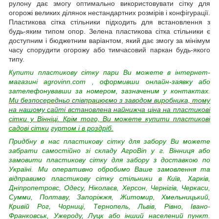
рулону дає змогу оптимально використовувати сітку для
огорожі великих ділянок нестандартних розмірів і конфігурації.
Пластикова сітка стільники підходить для встановлення з
будь-яким типом опор. Зелена пластикова сітка стільники є
доступним і бюджетним варіантом, який дає змогу за мінімум
часу спорудити огорожу або тимчасовий паркан будь-якого
типу.
Купити пластикову сітку пари Ви можете в інтернет-
магазині
agrovinn.com
, оформивши онлайн-заявку або
зателефонувавши за номером, зазначеним у контактах.
Ми безпосередньо співпрацюємо з заводом виробника, тому
на нашому сайті встановлена найнижча ціна на пластикові
сітки у Вінніці. Крім того, Ви можете купити пластикові
садові сітки
гуртом і в роздріб.
Придбну в нас пластикову сітку для забору Ви можете
забрати самостійно зі складу АгроВin у г. Вінниця або
замовити пластикову сітку для забору з доставкою по
Україні. Ми оперативно обробимо Ваше замовлення та
відправимо пластикову сітку стільники в Київ, Харків,
Дніпропетровс, Одесу, Ніколаєв, Херсон, Чернігів, Черкаси,
Сумми, Полтаву, Запоріжжя, Житомир, Хмельницький,
Кривій Рог, Чорниці, Тернопель, Львів, Рівно, Івано-
Франковськ, Ужероду, Луцк або інший населений пункт.