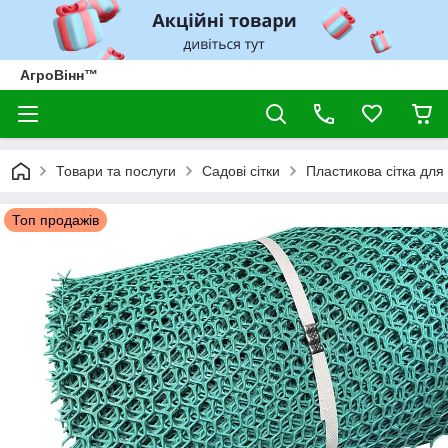
АгроВінн™
Товари та послуги
Садові сітки
Пластикова сітка для 
Топ продажів