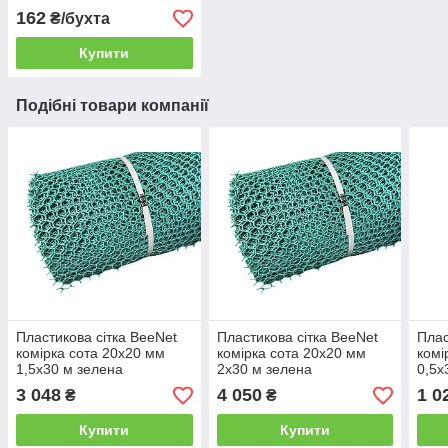
162
₴/бухта
Купити
Подібні товари компанії
Пластикова сітка BeeNet
Пластикова сітка BeeNet
Плас
комірка сота 20х20 мм
комірка сота 20х20 мм
комі
1,5х30 м зелена
2х30 м зелена
0,5х
3 048
4 050
1 0
₴
₴
Купити
Купити