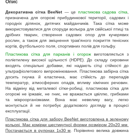
Опис
Декоративна сітка BeeNet
— це
пластикова садова сітка
,
призначена для огорожі прибудинкової території, садових і
городніх ділянок, дитячих майданчиків. Така сітка може
використовуватися для споруди вольєра для свійської птиці та
дрібних тварин, створення садових опор для кучерявих
рослин, а також для зміцнення трав'яного покриття тенісних
кортів, футбольного поля, спортивних полів для гольфу.
Пластикова сітка для парканів і огорож
виготовляється з
поліетилену високої щільності (HDPE). До складу сировини
входять спеціальні добавки, які надають сітці стійкості до
ультрафіолетового випромінювання. Пластикова забірна сітка
досить гнучка й еластична, має стійкість до перепадів
температур, атмосферних опадів, впливу хімічних речовин.
На відміну від металевої сітки-робиці, пластикова сітка для
огорожі не іржавіє, не гниє, не вражається цвіллю, грибками
та мікроорганізмами. Вона має невелику вагу, легко
монтується й не потребує додаткового догляду в процесі
експлуатації.
Пластикова сітка для забору BeeNet виготовлена в зеленому
кольорі. Має комірки шестикутної форми розміром 20х20 мм.
Постачається в рулонах 1х30 м
. Порівняно велика довжина