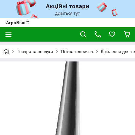
АгроВінн™
Товари та послуги
Плівка теплична
Кріплення для те