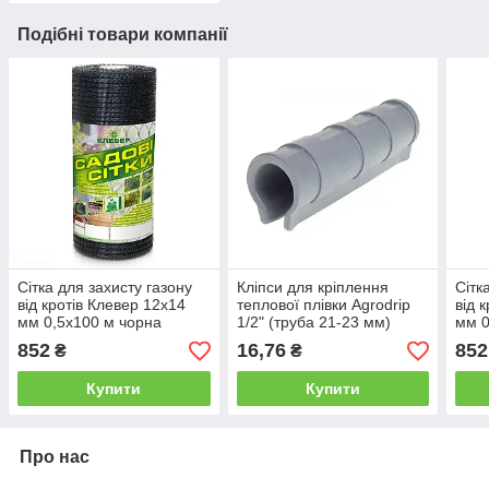
Подібні товари компанії
Сітка для захисту газону
Кліпси для кріплення
Сітк
від кротів Клевер 12х14
теплової плівки Agrodrip
від 
мм 0,5х100 м чорна
1/2" (труба 21-23 мм)
мм 0
852
16,76
852
₴
₴
Купити
Купити
Про нас