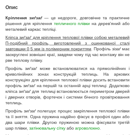
Опис
Кріплення зиґзаґ
— це недороге, довговічне та практичне
рішення для кріплення
тепличного плівки
на дерев'яний або
металевий каркас тепліці.
Кліпса зиґзаґ для кріплення теплової плівки собою металевий
П-подібний профіль, виготовлений з оцинкованої сталі
завтовшки 0,5 мм із полімерним покриттям
. Профіль зізаґ має
заокруглені зовнішні краї, завдяки чому під час монтажу він не
рве теплову плівку.
Профіль зиґзаґ може встановлюватися на прямолінійних і
криволінійних зонах конструкцій теплиць. На аркових
конструкціях для кріплення теплової плівки досить встановити
профіль зиґзаґ на першій та останній арці теплиці. Додатково
кліпса зиґзаґ для теплиці встановлюється периметром дверей
і дверних отворів, фортечок і системи бічного провітрювання
теплиць.
Профіль зиґзаґ полегшує процес закріплення теплової плівки
та її зняття. Одна пружина надійно фіксує в профілі один або
два шари плівки. Другою пружиною можна фіксувати третій
шар плівки,
затінювальну сітку
або
агроволокно
.