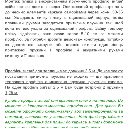
Монтаж плівки з використанням пружинного профілю зиґзаґ
здійснюється досить швидко. Оцинкований профіль кріплять
до несних елементів каркаса саморізами через кожні 30-35
см. Укладають липку плівку в оцинкований корпус, потім
плавними рухами заводиться притискна пружина так, щоб
вона не виступала за оцинкований профіль. Зайву теплову
плівку відрізають, залишаючи запас 5-10 см за межами
профілю. За потреби зробити демонтаж конструкції, потрібно
за допомогою викрутки або щипців витягти один кінець
притискної пружини з профілю й акуратними рухами
витягнути її повністю.
Профіль зиґзаґ для теплиць має довжину 2,5 м. До комплекту
постачання притискна пружина не входить — для кріплення
теплового профілю оцинкована пружина купується окремо.
На один профіль зиґзаґ 2,5 м Вам буде потрібно 2 пружини
1,25 м.
Купити профіль зиґзаґ для кріплення плівки на теплицю Ви
можете в інтернет-магазині agrovinn.com. Для цього Ви
можете оформити онлайн-заявку або зателефонувати за
номером, зазначеним у контактах. Наш фахівець підкаже
вартість
кріплення для плівки до каркаса зиґзаґ
і допоможе
правильно підібрати
кріплення для теплої плівки
.