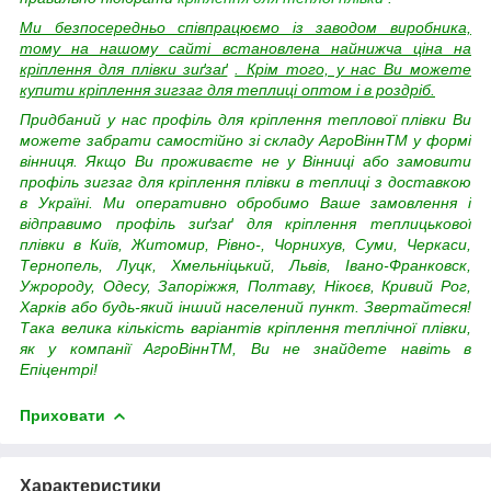
Ми безпосередньо співпрацюємо із заводом виробника,
тому на нашому сайті встановлена найнижча ціна на
кріплення для плівки зиґзаґ
. Крім того, у нас Ви можете
купити
кріплення зигзаг для теплиці оптом і в роздріб.
Придбаний у нас профіль для кріплення теплової плівки Ви
можете забрати самостійно зі складу АгроВіннTM у формі
вінниця. Якщо Ви проживаєте не у Вінниці або замовити
профіль зигзаг для кріплення плівки в теплиці з доставкою
в Україні. Ми оперативно обробимо Ваше замовлення і
відправимо профіль зиґзаґ для кріплення теплицькової
плівки в Київ, Житомир, Рівно-, Чорнихув, Суми, Черкаси,
Тернопель, Луцк, Хмельніцький, Львів, Івано-Франковск,
Ужророду, Одесу, Запоріжжя, Полтаву, Нікоєв, Кривий Рог,
Харків або будь-який інший населений пункт. Звертайтеся!
Така велика кількість варіантів кріплення теплічної плівки,
як у компанії АгроВіннTM, Ви не знайдете навіть в
Епіцентрі!
Приховати
Характеристики