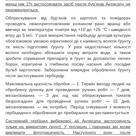
менш ніж 1% застосовувати засіб проти бур'янів Антисапу не
рекомендується.
Обприскування від бур'янів по картоплі та помідорах
проводять свіжоприготовленим розчином рано вранці або
ввечері за температури повітря від +10 до +25 °C і швидкості
вітру до 5 м/с. У разі використання гербіциду доходів культури
обов'язковою умовою ефективної дії є наявність вологи ґрунту
та якість підготовки ґрунту. У разі недостатньої кількості
вологи необхідно збільшити норму витрати води, а також
зробити отримання препарату в ґрунт за допомогою легких
борон, коригуючи з глибиною посіву насіння або посадки
бульб картоплею. Заборонене міжрядне оброблення ґрунту
після застосування гербіциду.
Максимальна кратність обробок — 1. Термін виходу людей на
оброблену ділянку для проведення ручних робіт — 7 днів,
механізованих — 3 дні; під час обприскування томатів
безрозсадних для проведення ручних робіт — 15 днів,
механізованих — не потрібно. Період очікування з моменту
гербіцидного оброблення до прибирання не регламентується.
Системний гербіцид вибіркової дії Антисапа застосовують
тільки на відкритому ґрунті. У теплицях і парниках він може
викликати фітотоксичність. Наступного року після