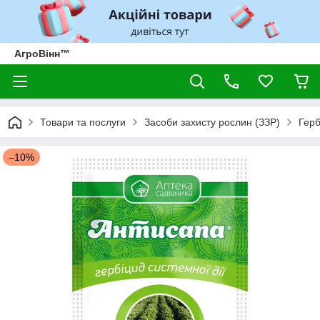
АгроВінн™
Товари та послуги
Засоби захисту рослин (ЗЗР)
Герб
–10%