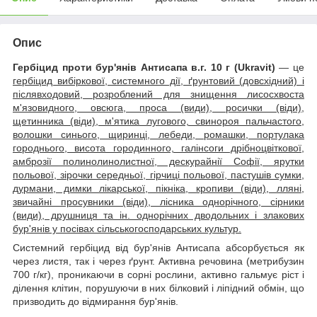
Опис
Гербіцид проти бур'янів Антисапа в.г. 10 г (Ukravit)
— це
гербіцид вибіркової, системного дії, ґрунтовий (довсхідний) і
післявходовий, розроблений для знищення лисосхвоста
м'язовидного, овсюга, проса (види), росички (віди),
щетинника (віди), м'ятика лугового, свинороя пальчастого,
волошки синього, щиринці, лебеди, ромашки, портулака
городнього, висота городинного, галінсоги дрібноцвіткової,
амброзії полинолинолистної, дескурайнії Софії, ярутки
польової, зірочки середньої, гірчиці польової, пастушів сумки,
дурмани, димки лікарської, пікніка, кропиви (віди), лляні,
звичайні просувники (віди), лісника однорічного, сірники
(види), друшниця та ін. однорічних дводольних і злакових
бур'янів у посівах сільськогосподарських культур.
Системний гербіцид від бур'янів Антисапа абсорбується як
через листя, так і через ґрунт. Активна речовина (метрибузин
700 г/кг), проникаючи в сорні рослини, активно гальмує ріст і
ділення клітин, порушуючи в них білковий і ліпідний обмін, що
призводить до відмирання бур'янів.