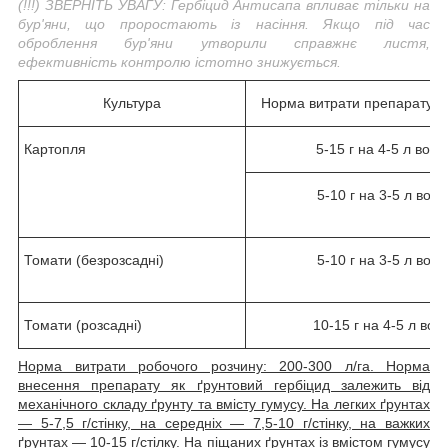
(!!!) ЗВЕРНІТЬ УВАГУ: Гербіцид Антисапа впливає тільки на
бур'яни, що проростають із насіння. Якщо під час
оброблення бур'яни утворили справжнє листя,
ефективність контролю істотно знижується.
Культура
Норма витрати препарату на
Картопля
5-15 г на 4-5 л воды
5-10 г на 3-5 л води
Томати (безрозсадні)
5-10 г на 3-5 л води
Томати (розсадні)
10-15 г на 4-5 л вод
Норма витрати робочого розчину: 200-300 л/га. Норма
внесення препарату як ґрунтовий гербіцид залежить від
механічного складу ґрунту та вмісту гумусу. На легких ґрунтах
— 5-7,5 г/стінку, на середніх — 7,5-10 г/стінку, на важких
ґрунтах — 10-15 г/стілку. На піщаних ґрунтах із вмістом гумусу