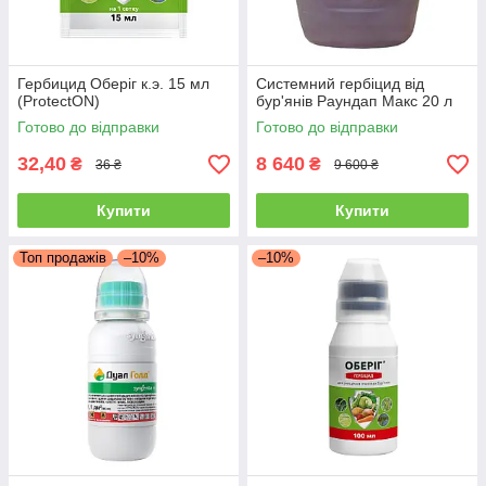
Гербицид Оберіг к.э. 15 мл
Системний гербіцид від
(ProtectON)
бур'янів Раундап Макс 20 л
Готово до відправки
Готово до відправки
32,40
8 640
₴
₴
36 ₴
9 600 ₴
Купити
Купити
Топ продажів
–10%
–10%