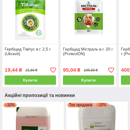
Гербіцид Тівітус в.г. 2,5 г
Гербіцид Містраль в.г. 20 г
Герб
(Ukravit)
(ProtectON)
г (P
19,44
95,04
400
₴
₴
21,60 ₴
105,60 ₴
Купити
Купити
Акційні пропозиції та новинки
–10%
Топ продажів
–10%