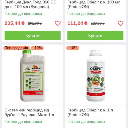
Гербіцид Дуал Голд 960 ЄС
Гербицид Оберіг к.э. 100 мл
до.е. 100 мл (Syngenta)
(ProtectON)
Готово до відправки
Готово до відправки
235,44
111,24
₴
₴
261,60 ₴
123,60 ₴
Купити
Купити
Топ продажів
–10%
–10%
Системний гербіцид від
Гербицид Оберіг к.э. 1 л
бур'янів Раундап Макс 1 л
(ProtectON)
Готово до відправки
Готово до відправки