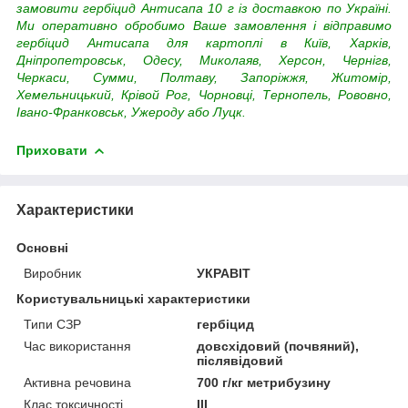
замовити гербіцид Антисапа 10 г із доставкою по Україні.
Ми оперативно обробимо Ваше замовлення і відправимо
гербіцид Антисапа для картоплі в Київ, Харків,
Дніпропетровськ, Одесу, Миколаяв, Херсон, Чернігв,
Черкаси, Сумми, Полтаву, Запоріжжя, Житомір,
Хемельницький, Крівой Рог, Чорновці, Тернопель, Рововно,
Івано-Франковськ, Ужероду або Луцк.
Приховати
Характеристики
Основні
Виробник
УКРАВІТ
Користувальницькі характеристики
Типи СЗР
гербіцид
Час використання
довсхідовий (почвяний),
післявідовий
Активна речовина
700 г/кг метрибузину
Клас токсичності
III