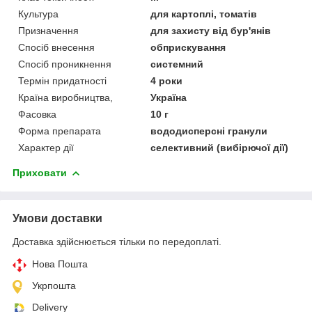
Культура
для картоплі, томатів
Призначення
для захисту від бур'янів
Спосіб внесення
обприскування
Спосіб проникнення
системний
Термін придатності
4 роки
Країна виробництва,
Україна
Фасовка
10 г
Форма препарата
вододисперсні гранули
Характер дії
селективний (вибірючої дії)
Приховати
Умови доставки
Доставка здійснюється тільки по передоплаті.
Нова Пошта
Укрпошта
Delivery