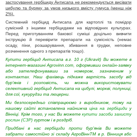
застосування гербіциду Антисапа не рекомендується висівати
цибулю та буряку за умов низького вмісту гумуса (менш ніж
2%).
Системний гербіцид Антисапа для картоплі та помідор
сумісний з іншими гербіцидами на відповідних культурах.
Перед приготуванням бакової суміші доцільно вивчити
інструкцію й перевірити препарати на сумісність (немає
осаду, піни, розшарування, збивання в грудки, неповне
розчинення одного з препаратів тощо).
Купити гербіцид Антисапа в.г. 10 г (Ukravit) Ви можете в
інтернет-магазині Agrovinn.com, оформивши онлайн-заявку
або зателефонувавши за номером, зазначеним у
контактах. Наш фахівець підкаже вартість засобу від
бур'янів і розповість, чи можна використовувати
селективний гербіцид Антисапа на цибулі, моркві, полуниці,
для сої, кукурудзи та люцерни.
Ми безпосередньо співпрацюємо з виробником, тому на
нашому сайті встановлена найнижча
ціна на гербіциди
у
Вінніці. Крім того, у нас Ви можете
купити засоби захисту
рослин (СЗР)
гуртом і в роздріб.
Придбані в нас гербіциди проти бур'янів Ви можете
забрати самостійно зі складу АгроВіннTM в р. Вінниця або