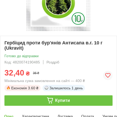
Гербіцид проти бур'янів Антисапа в.г. 10 г
(Ukravit)
Готово до відправки
Код: 4820074190485
Роздріб
32,40
₴
36 ₴
Мінімальна сума замовлення на сайті — 400 ₴
Економія
3.60 ₴
Залишилось
1 день
Купити
Опис
Характеристики
Доставка
Оплата
Умови п