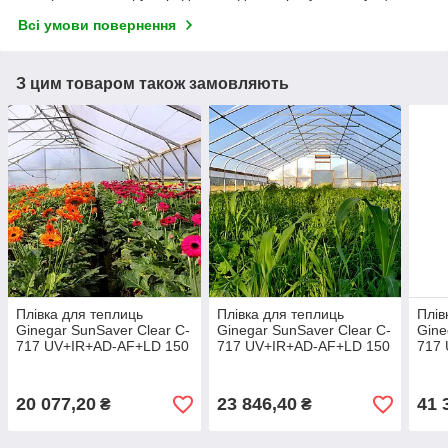
Всі умови повернення
З цим товаром також замовляють
Плівка для теплиць
Плівка для теплиць
Плів
Ginegar SunSaver Clear C-
Ginegar SunSaver Clear C-
Gine
717 UV+IR+AD-AF+LD 150
717 UV+IR+AD-AF+LD 150
717
мкм 12х33 м
мкм 12х40 м
мкм 
20 077,20
23 846,40
41 
₴
₴