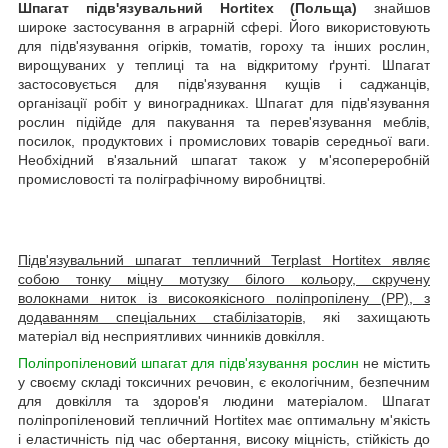
Шпагат підв'язувальний Hortitex (Польща)
знайшов
широке застосування в аграрній сфері. Його використовують
для підв'язування огірків, томатів, гороху та інших рослин,
вирощуваних у теплиці та на відкритому ґрунті. Шпагат
застосовується для підв'язування кущів і саджанців,
організації робіт у виноградниках. Шпагат для підв'язування
рослин підійде для пакування та перев'язування меблів,
посилок, продуктових і промислових товарів середньої ваги.
Необхідний в'язальний шпагат також у м'ясопереробній
промисловості та поліграфічному виробництві.
Підв'язувальний шпагат тепличний Terplast Hortitex являє
собою тонку міцну мотузку білого кольору, скручену
волокнами ниток із високоякісного поліпропілену (РР), з
додаванням спеціальних стабілізаторів
, які захищають
матеріал від несприятливих чинників довкілля.
Поліпропіленовий шпагат для підв'язування рослин
не містить
у своєму складі токсичних речовин, є екологічним, безпечним
для довкілля та здоров'я людини матеріалом. Шпагат
поліпропіленовий тепличний Hortitex має оптимальну м'якість
і еластичність під час обертання, високу міцність, стійкість до