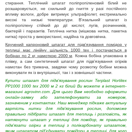
стирання. Теплічний шпагат поліпропіленовий білий не
розшаровується, не схильний до гниття у разі постійного
впливу вологи, добре витримує ультрафіолет, екстремально
високі та низькі температури. В'язальний шпагат із
поліпропілену стійкий до дії кислот, лугів, розчинників,
бактерій і паразитів. Теплічна нитка (мішкова нитка, пакетна
нитка) проста у використанні, надійна та довговічна.
Кручений капроновий шпагат для підв'язування помідор у
теплиці має лінійну щільність 1000 tex і постачається в
бобінах по 2 кг, намоткою 2000 м
. Кожна бобіна упакована в
плівку, а сам синтетичний шпагат для підв'язування огірків
намотан без тримача, завдяки чому розмотку бобіни можна
виконувати як із внутрішньої, так і з зовнішньої частини.
Купити шпагат для підв'язування рослин Terplast Hortitex
PP1000 1000 tex 2000 м 2 кг білий Ви можете в інтернет-
магазині agrovinn.com. Для цього Вам необхідно оформити
онлайн-заявку або зателефонувати за номером,
зазначеним у контактах. Наш менеджер підкаже актуальну
вартість нитки для підв'язування рослин, допоможе
правильно підібрати шпагат для теплиць і розповість, як
натягнути шпагат у теплиці для помідор, як правильно
підв'язати огірки в теплиці з полікарбонату шпагатом,
яким шпагатом під'єднувати помідори в теплиці, для чого