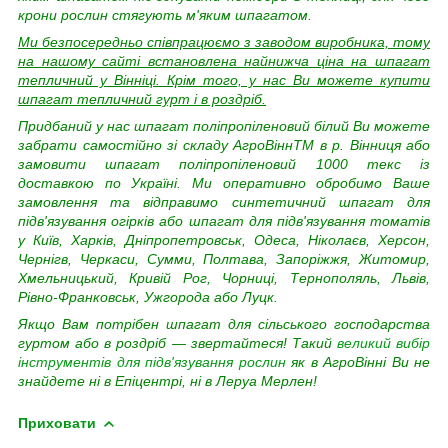
крони рослин стягують м'яким шпагатом.
Ми безпосередньо співпрацюємо з заводом виробника, тому
на нашому сайті встановлена найнижча ціна на шпагат
тепличний у Вінніці. Крім того, у нас Ви можете купити
шпагат тепличний гурт і в роздріб.
Придбаний у нас шпагат поліпропіленовий білий Ви можете
забрати самостійно зі складу АгроВіннTM в р. Вінниця або
замовити шпагат поліпропіленовий 1000 текс із
доставкою по Україні. Ми оперативно обробимо Ваше
замовлення та відправимо синтетичний шпагат для
підв'язування огірків або шпагат для підв'язування томатів
у
Київ, Харків, Дніпропетровськ, Одеса, Ніколаєв, Херсон,
Чернігв, Черкаси, Сумми, Полтава, Запоріжжя, Житомир,
Хмельницький, Кривій Рог, Чорниці, Тернополяль, Львів,
Рівно-Франковськ, Ужгорода або Луцк.
Якщо Вам потрібен шпагат для сільського господарства
гуртом або в роздріб — звертайтеся! Такий
великий вибір
інструментів для підв'язування рослин
як в АгроВінні Ви не
знайдете ні в Епіцентрі, ні в Леруа Мерлен!
Приховати