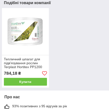
Подібні товари компанії
Тепличний шпагат для
підв'язування рослин
Terplast Hortitex PP1200
830 tex 2400 м 2 кг білий
784,18
₴
Купити
Про нас
93% позитивних з 95 відгуків за рік