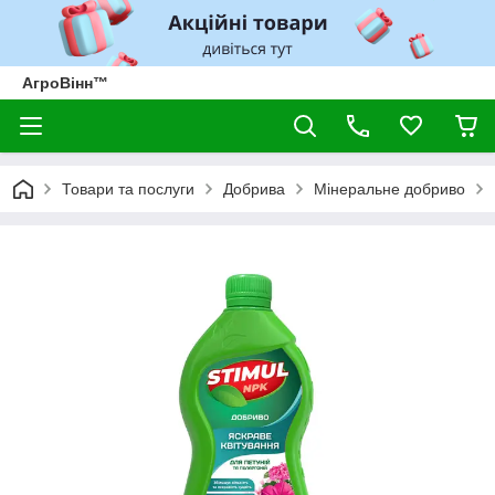
АгроВінн™
Товари та послуги
Добрива
Мінеральне добриво