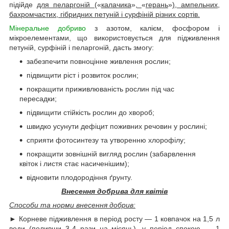
підійде
для пеларгоній (
«
калачика
»
,
«
герань
»
), ампельних,
бахромчастих, гібридних петуній і сурфіній різних сортів.
Мінеральне добриво
з азотом, калієм, фосфором і
мікроелементами, що використовується для підживлення
петуній, сурфіній і пеларгоній, дасть змогу:
забезпечити повноцінне живлення рослин;
підвищити ріст і розвиток рослин;
покращити приживлюваність рослин під час
пересадки;
підвищити стійкість рослин до хвороб;
швидко усунути дефіцит поживних речовин у рослині;
сприяти фотосинтезу та утворенню хлорофілу;
покращити зовнішній вигляд рослин (забарвлення
квіток і листя стає насиченішим);
відновити плодородіння ґрунту.
Внесення добрива для квітів
Способи та норми внесення добрив:
► Корневе підживлення в період росту — 1 ковпачок на 1,5 л
води (поливши 3-4 рази на місяць), у період спокою — 1