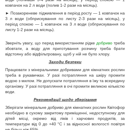
ковпачок на 2 л води (полив 1-2 рази на місяць).
► Позакореневе підживлення в період росту — 1 ковпачок на
3 л води (обприскування по листу 2-3 рази на місяць), у
період спокою — 1 ковпачок на 3 л води (обприскування по
листу 1-2 рази на місяць).
Зверніть увагу, що перед використанням рідке
добриво
треба
збовтати, а воду для приготування розчину треба брати
відстояну або відфільтровану, щоб у ній не було хлору.
Заходи безпеки
Працювати з мінеральними добривами для кімнатних рослин
треба в рукавичках. У разі потрапляння на шкіру промити
водою з милом. Не допускати потрапляння в їжу та всередину
організму. У разі потрапляння в очі промити великою кількістю
води.
Рекомендації щодо зберігання
Зберігати мінеральне добриво для кімнатних рослин Квітофор
необхідно в сухому закритому приміщенні, недоступному для
дітей місці, окремо від ліків і харчових продуктів, за
температури від 0 до +40 °C і за відносної вологості повітря
не більш ніж 65%.