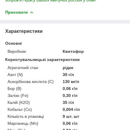
Приховати
Характеристики
Основні
Виробник
Квитофор
Користувальницькі характеристики
Агрегатний стан
рідке
Азот (N)
30 г/л
Аскорбінова кислота (С)
130 мг/л
Бор (В)
0,06 г/л
Залізо (Fe)
0,30 г/л
Калій (K2O)
35 г/л
Кобальт (Со)
0,004 г/л
Кількість в упаковці
9 шт. шт
Марганець (Mn)
0,06 г/л