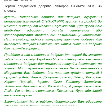
Термін придатності добрива Квітофор СТИМУЛ NPK: 36
місяців.
Купити мінеральне добриво для петуній, сурфіній і
пеларгонів (калачиків) СТИМУЛ NPK гуртом і в роздріб Ви
можете в інтернет-магазині agrovinn.com. Для цього Вам
необхідно оформити онлайн замовлення або
зателефонувати телефоном, зазначеним у контактах.
Наш менеджер підкаже актуальну вартість добрива для
ампельних петуній і підкаже, яка норма внесення добрива
для петунії в горщику.
Придбане в нас мінеральне добриво для герані Ви можете
забрати зі складу АгроВіннTM в р. Вінниці або замовити
мінеральне добриво для ампельної петунії з доставкою по
Україні. Ми оперативно пропрацюємо Ваше замовлення і
відправимо Вам добриво для пишного цвітіння петуній і
сурфіній у Київ, Харків, Дніпропетровськ, Одесу, Миколаєв,
Херсон, Чернігів, Черкаси, Суми, Полтаву, Запоріжжя,
Житосвіт, Хмельницький, Кривой Рог, Чорниця, Тернопель,
Львів, Рівно, Івано-Франковськ, Пожежник, Луцк або інший
населений пункт.
Звертайтеся! Ми з радістю допоможемо Вам зберегти
здоров'я і красу Ваших квітучих рослин у домі!