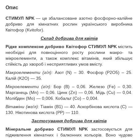
Опис
СТИМУЛ NPK
— це збалансоване азотно фосфорно-калійне
добриво для кімнатних рослин українського виробника
Квітофор (Kvitofor).
Склад добрива для квітів
Рідке комплексне добриво Квітофор СТИМУЛ NPK
містить
необхідні для повноцінного росту рослини макро- та
мікроелементи, а також комплекс вітамінів, який збільшує
стійкість до хвороб і несприятливих умов вмісту.
Макроелементи (г/л):
Азот (N) – 30. Фосфор (P2О5) – 25.
Калій (K2О) — 35.
Мікроелементи (г/л):
Бор (В) – 0,06. Железо (Fe) – 0,30.
Марганець (Мn) — 0,06. Цинк (Zn) — 0,06. Мідь (Cu) — 0,04.
Молібден (Мо) — 0,006. Кобальт (Со) – 0,004.
Вітаміни (мг/л):
Тіамін (В1) — 40. Аскорбінова кислота (С) —
130. Нікотинова кислота (РР) — 110.
Застосування добрива для квітів
Мінеральне добриво СТИМУЛ NPK
застосовується для
підживлення кімнатних і балконних кольорів. Воно чудово