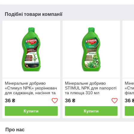
Подібні товари компанії
Мінеральне добриво
Мінеральне добриво
Міне
«Стимул NPK» укорінювач
STIMUL NPK для папороті
«Ст
для саджанців, насіння та
та плюща 310 мл
фіал
розсади 310 мл
цикл
36
36
36
₴
₴
Купити
Купити
Про нас