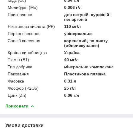
Мідь (Cu)
0,04 г/л
Молибден (Mo)
0,006 г/л
Призначення
для петуній, сурфіній і
пеларгоній
Нікотинова кислота (РР)
110 мг/л
Період внесення
універсальне
Спосіб внесення
кореневий; по листу
(обприскування)
Країна виробництва
Україна
Тіамін (В1)
40 мг/л
Тип добрива
мінеральне комплексне
Паковання
Пластикова пляшка
Фасовка
0,31 л
Фосфор (P2O5)
25 г/л
Цинк (Zn)
0,06 г/л
Приховати
Умови доставки