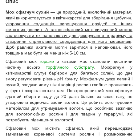
Опис
Мох сфагнум сухий
— це природний, екологічний матеріал,
який
використовується в квітникарстві для зберігання цибулин,
укорочення саджанців, вирощування орхідей та інших
кімнатних рослин. А також сфаговий мох висушений можна
застосовувати як наповнювач для декорування тераріуму та
створення сприятливого середовища для його мешканців
.
Щоб равлики ахатини могли заритися в наповнювач, його
товщина має бути не менш ніж 5-10 см.
Сфаговий мох
горшке
з квітами має становити десятини
частину всього
торф'яного субстрату
. Мохфагнум у
квітникарстві слугує бар'єром для багатьох солей, що дає
змогу регулювати рівень pH ґрунту. Мохфагнум дуже легкий і
пухкий, завдяки чому ніжні корінці рослин глибше проникають
у ґрунт і закріплюються там. Повітропроникний мох-сфагнум
здатний вбирати воду до 20 разів більше за свою вагу, не
утворюючи водночас застій вологи. Це робить його чудовим
матеріалом для утримування вологи, що особливо важливо
для вологолюбних рослин і для тварин у тераріумі, які
потребують підвищеної вологості.
Сфаговий мох містить сфагнол, який перешкоджає
загниванню кореневої системи рослин і розмноженню