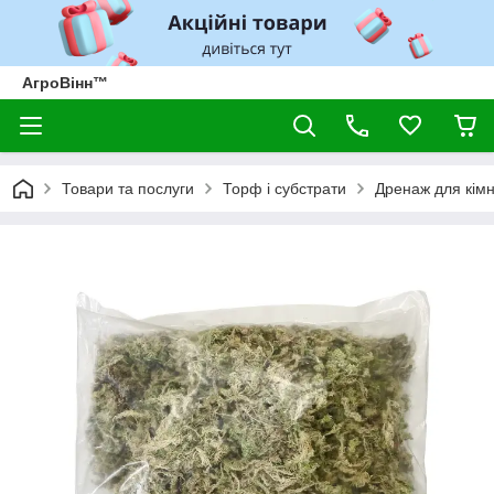
АгроВінн™
Товари та послуги
Торф і субстрати
Дренаж для кім