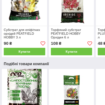
Субстрат для епіфітних
Торфяний субстрат
Тор
орхідей PEATFIELD
PEATFIELD HOBBY
PLUS
HOBBY 3 л
Орхідея 6 л
л
90
108
48
₴
₴
Купити
Купити
Подібні товари компанії