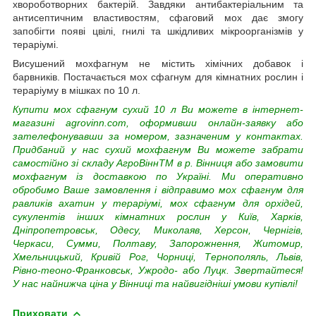
хвороботворних бактерій. Завдяки антибактеріальним та
антисептичним властивостям, сфаговий мох дає змогу
запобігти появі цвілі, гнилі та шкідливих мікроорганізмів у
тераріумі.
Висушений мохфагнум не містить хімічних добавок і
барвників. Постачається мох сфагнум для кімнатних рослин і
тераріуму в мішках по 10 л.
Купити
мох сфагнум сухий 10 л
Ви можете в інтернет-
магазині agrovinn.com, оформивши онлайн-заявку або
зателефонувавши за номером, зазначеним у контактах.
Придбаний у нас
сухий мохфагнум
Ви можете забрати
самостійно зі складу АгроВіннTM в р. Вінниця або замовити
мохфагнум із доставкою по Україні. Ми оперативно
обробимо Ваше замовлення і відправимо мох сфагнум для
равликів ахатин у тераріумі, мох сфагнум для орхідей,
сукулентів інших кімнатних рослин у Київ, Харків,
Дніпропетровськ, Одесу, Миколаяв, Херсон, Чернігів,
Черкаси, Сумми, Полтаву, Запорожнення, Житомир,
Хмельницький, Кривій Рог, Чорниці, Тернополяль, Львів,
Рівно-теоно-Франковськ, Ужродо- або Луцк. Звертайтеся!
У нас найнижча ціна у Вінниці та найвигідніші умови купівлі!
Приховати