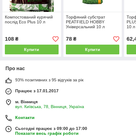
Компостований курячий
Торфяний субстрат
Тор
послід Eco Plus 10 л
PEATFIELD HOBBY
PLUS
Універсальний 10 л
10 л
108
78
62,
₴
₴
Купити
Купити
Про нас
93% позитивних з 95 відгуків за рік
Працює з 17.01.2017
м. Вінниця
вул. Київська, 78, Вінниця, Україна
Контакти
Сьогодні працює з 09:00 до 17:00
Показати весь графік роботи