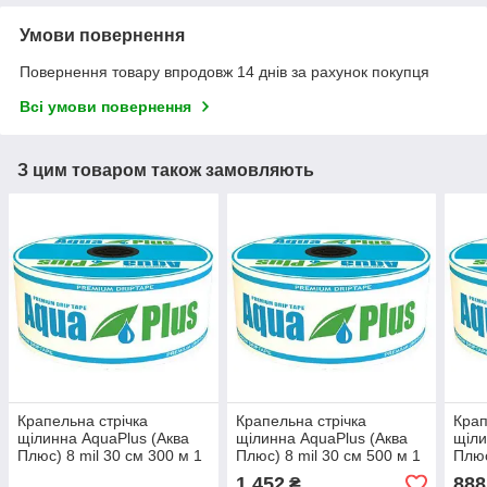
Умови повернення
Повернення товару впродовж 14 днів за рахунок покупця
Всі умови повернення
З цим товаром також замовляють
Крапельна стрічка
Крапельна стрічка
Крап
щілинна AquaPlus (Аква
щілинна AquaPlus (Аква
щіли
Плюс) 8 mil 30 см 300 м 1
Плюс) 8 mil 30 см 500 м 1
Плюс
л/год
л/год
л/го
1 452
888
₴