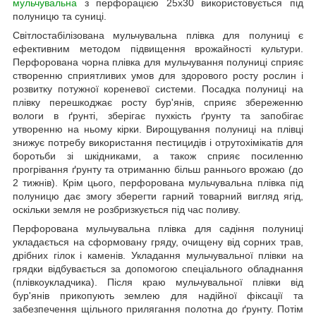
мульчувальна
з перфорацією 25х30 використовується під
полуницю та суниці.
Світлостабілізована мульчувальна плівка для полуниці є
ефективним методом підвищення врожайності культури.
Перфорована чорна плівка для мульчування полуниці сприяє
створенню сприятливих умов для здорового росту рослин і
розвитку потужної кореневої системи. Посадка полуниці на
плівку перешкоджає росту бур'янів, сприяє збереженню
вологи в ґрунті, зберігає пухкість ґрунту та запобігає
утворенню на ньому кірки. Вирощування полуниці на плівці
знижує потребу використання пестицидів і отрутохімікатів для
боротьби зі шкідниками, а також сприяє посиленню
прогрівання ґрунту та отриманню більш раннього врожаю (до
2 тижнів). Крім цього, перфорована мульчувальна плівка під
полуницю дає змогу зберегти гарний товарний вигляд ягід,
оскільки земля не розбризкується під час поливу.
Перфорована мульчувальна плівка для садіння полуниці
укладається на сформовану гряду, очищену від сорних трав,
дрібних гілок і каменів. Укладання мульчувальної плівки на
грядки відбувається за допомогою спеціального обладнання
(плівкоукладчика). Після краю мульчувальної плівки від
бур'янів прикопують землею для надійної фіксації та
забезпечення щільного прилягання полотна до ґрунту. Потім