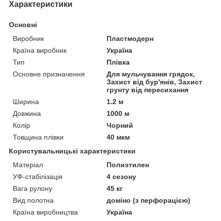
Характеристики
Основні
Виробник
Пластмодерн
Країна виробник
Україна
Тип
Плівка
Основне призначення
Для мульчування грядок,
Захист від бур'янів, Захист
грунту від пересихання
Ширина
1.2 м
Довжина
1000 м
Колір
Чорний
Товщина плівки
40 мкм
Користувальницькі характеристики
Матеріал
Полиэтилен
УФ-стабілізація
4 сезону
Вага рулону
45 кг
Вид полотна
доміно (з перфорацією)
Країна виробництва
Україна