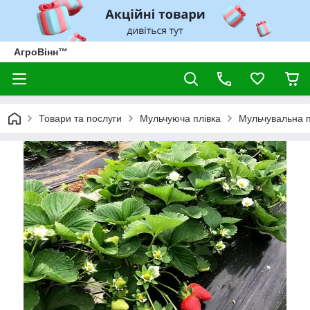
АгроВінн™
Товари та послуги
Мульчуюча плівка
Мульчувальна п