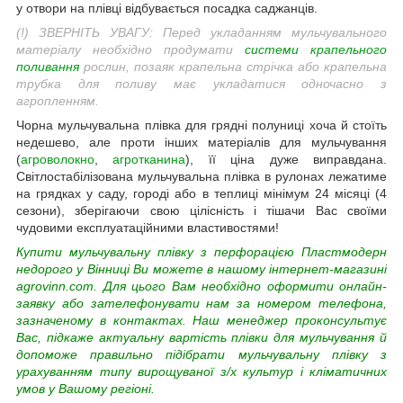
у отвори на плівці відбувається посадка саджанців.
(!) ЗВЕРНІТЬ УВАГУ: Перед укладанням мульчувального
матеріалу необхідно продумати
системи крапельного
поливання
рослин, позаяк крапельна стрічка або крапельна
трубка для поливу має укладатися одночасно з
агропленням.
Чорна мульчувальна плівка для грядні полуниці хоча й стоїть
недешево, але проти інших матеріалів для мульчування
(
агроволокно
,
агротканина
), її ціна дуже виправдана.
Світлостабілізована мульчувальна плівка в рулонах лежатиме
на грядках у саду, городі або в теплиці мінімум 24 місяці (4
сезони), зберігаючи свою цілісність і тішачи Вас своїми
чудовими експлуатаційними властивостями!
Купити мульчувальну плівку з перфорацією Пластмодерн
недорого у Вінниці Ви можете в нашому інтернет-магазині
agrovinn.com. Для цього Вам необхідно оформити онлайн-
заявку або зателефонувати нам за номером телефона,
зазначеному в контактах. Наш менеджер проконсультує
Вас, підкаже актуальну вартість плівки для мульчування й
допоможе правильно підібрати мульчувальну плівку з
урахуванням типу вирощуваної з/х культур і кліматичних
умов у Вашому регіоні.