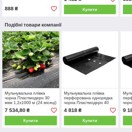
888
₴
Купити
Подібні товари компанії
Мульчувальна плівка
Мульчувальна плівка
Муль
чорна Пластмодерн 30
перфорована однорядка
пер
мкм 1,2х1000 м (24 місяці)
чорна Пластмодерн 40
чорн
мкм 1х500 м (24 місяці)
мкм 
7 534,80
4 818
9 1
₴
₴
Купити
Купити