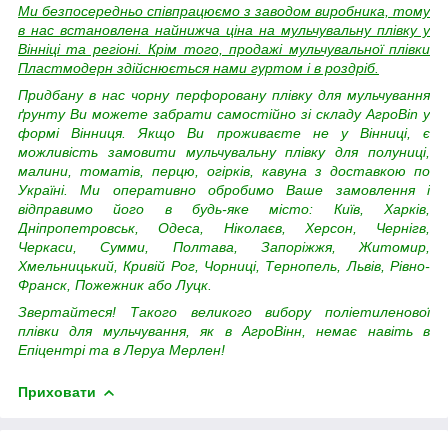
Ми безпосередньо співпрацюємо з заводом виробника, тому
в нас встановлена найнижча ціна на мульчувальну плівку у
Вінніці та регіоні. Крім того, продажі мульчувальної плівки
Пластмодерн здійснюється нами гуртом і в роздріб.
Придбану в нас чорну перфоровану плівку для мульчування
ґрунту Ви можете забрати самостійно зі складу АгроВin у
формі Вінниця. Якщо Ви проживаєте не у Вінниці, є
можливість замовити мульчувальну плівку для полуниці,
малини, томатів, перцю, огірків, кавуна з доставкою по
Україні. Ми оперативно обробимо Ваше замовлення і
відправимо його в будь-яке місто: Київ, Харків,
Дніпропетровськ, Одеса, Ніколаєв, Херсон, Чернігв,
Черкаси, Сумми, Полтава, Запоріжжя, Житомир,
Хмельницький, Кривій Рог, Чорниці, Тернопель, Львів, Рівно-
Франск, Пожежник або Луцк.
Звертайтеся! Такого великого вибору поліетиленової
плівки для мульчування, як в АгроВінн, немає навіть в
Епіцентрі та в Леруа Мерлен!
Приховати