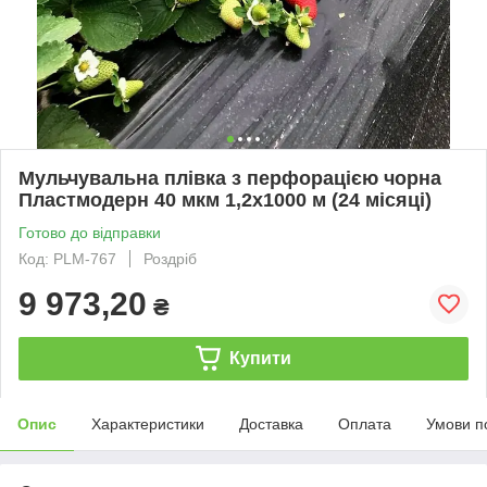
Мульчувальна плівка з перфорацією чорна
Пластмодерн 40 мкм 1,2х1000 м (24 місяці)
Готово до відправки
Код: PLM-767
Роздріб
9 973,20
₴
Купити
Опис
Характеристики
Доставка
Оплата
Умови п