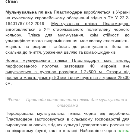
Опис
Мульчувальна плівка Пластмодерн
виробляється в Україні
на сучасному європейському обладнанні згідно з ТУ У 22.2-
16401787-012:2019.
Мульчувальна плівка Пластмодерн
виготовляється з УФ стабілізованого поліетилену чорного
кольору
. Плівка для мульчування, крім стійкості до
ультрафіолетового випромінювання, має високу еластичність,
міцність на розрив і стійкість до розтягування. Вона не
схильна до гниття, ураження цвіллю та комах-шкідників.
Чорна мульчувальна плівка Пластмодерн має вигляд
перфорованого полотна завтовшки 40 мікронів, яке
випускається в рулонах розміром 1,2х500 м. Отвори під
рослини мають діаметр 50 мм і розміщуються з кроком 25х30
см.
Фото — Приклади виготовлення плівки для мульчування з
отворами
Перфорована мульчувальна плівка чорна від виробника
Пластмодерн застосовується в сільському господарстві для
вирощування овочів, ягідних культур і декоративних рослин як
на відкритому ґрунті, так і в теплиці. Найчастіше чорна
плівка