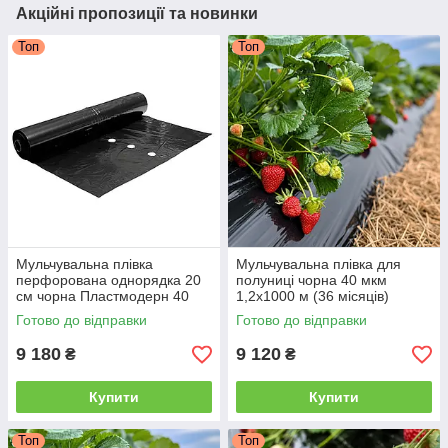
Акційні пропозиції та новинки
Топ
Топ
Мульчувальна плівка
Мульчувальна плівка для
перфорована однорядка 20
полуниці чорна 40 мкм
см чорна Пластмодерн 40
1,2х1000 м (36 місяців)
мкм 1х1000 м (24 місяці)
Готово до відправки
Готово до відправки
9 180
9 120
₴
₴
Купити
Купити
Топ
Топ