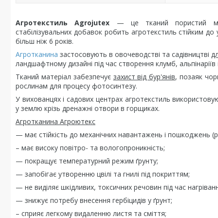
Агротекстиль Agrojutex
— це тканий пористий ма
стабілізувальних добавок робить агротекстиль стійким до
більш ніж 6 років.
Агротканина
застосовують в овочеводстві та садівництві
д
ландшафтному дизайні під час створення клумб, альпінаріїв і
Тканий матеріал забезпечує
захист від бур'янів
, позаяк чор
рослинам для процесу фотосинтезу.
У вихованцях і садових центрах агротекстиль використову
у землю крізь дренажні отвори в горщиках.
Агротканина Агроютекс
— має стійкість до механічних навантажень і пошкоджень (р
– має високу повітро- та вологопроникність;
— покращує температурний режим ґрунту;
— запобігає утворенню цвілі та гнилі під покриттям;
— не виділяє шкідливих, токсичних речовин під час нагріванн
— знижує потребу внесення гербіцидів у ґрунт;
– сприяє легкому видаленню листя та сміття;