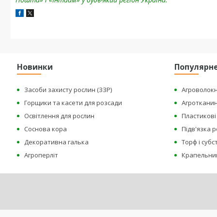
Новинки
Популярн
Засоби захисту рослин (ЗЗР)
Агроволок
Горщики та касети для розсади
Агроткани
Освітлення для рослин
Пластикові 
Соснова кора
Підв'язка 
Декоративна галька
Торф і суб
Агроперліт
Крапельни