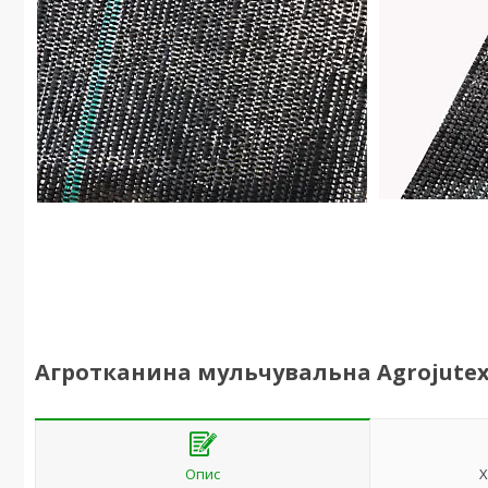
Агротканина мульчувальна Agrojutex 1
Опис
Х