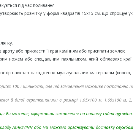
зкується під час поливання.
і утворюють розмітку у формі квадратів 15х15 см, що спрощує у
лянку.
з дроту або прикласти її краї камінням або присипати землею.
трим ножем або спеціальним паяльником, який обплавляє краї
ростір навколо насадження мульчувальним матеріалом (корою,
utex 100-ї щільності, але під замовлення можливе постачання п
вої й білої агротканинини в розмірі 1,05х100 м, 1,65х100 м, 2,
нниця Ви можете, оформивши замовлення на нашому сайті agrovinn
складу AGROVINN або ми можемо організувати доставку служба