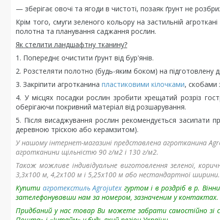
— зберігає овочі та ягоди в чистоті, позаяк ґрунт не розбри
Крім того, смуги зеленого кольору на застильній агроткан
полотна та планування саджання рослин.
Як стелити ландшафтну тканину?
1. Попереднє очистити ґрунт від бур'янів.
2. Розстеляти полотно (будь-яким боком) на підготовлену ді
3. Закріпити агротканина
пластиковими кілочками
, скобами 
4. У місцях посадки рослин зробити хрещатий розріз гос
оберігаючи покривний матеріал від розшарування.
5. Після висаджування рослин рекомендується засипати п
деревною тріскою або керамзитом).
У нашому інтернет-магазині представлена агротканина Agroj
агротканини щільністю 90 г/м2 і 130 г/м2.
Також можливе індивідуальне виготовлення зеленої, коричне
3,3х100 м, 4,2х100 м і 5,25х100 м або нестандартної ширини.
Купити
агротекстиль Agrojutex
гуртом і в роздріб в р. Ві
зателефонувавши нам за номером, зазначеним у контактах.
Придбаний у нас товар
Ви можете забрати самостійно зі 
Пошта» і «Інтайм» у будь-який регіон України.