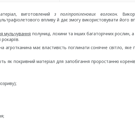
теріал, виготовлений
з поліпропіленових волокон.
Викор
 ультрафіолетового впливу й дає змогу використовувати його 
ля мульчування
полуниці, лохини та інших багаторічних рослин, а
 рокаріїв.
на агротканина має властивість поглинати сонячне світло, яке 
ють як покривний матеріал для запобігання проростанню корені
озриву);
я;