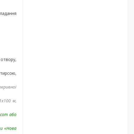
кладання
 отвору,
 тирсою,
окривної
1х100 м,
.com або
ми «Нова