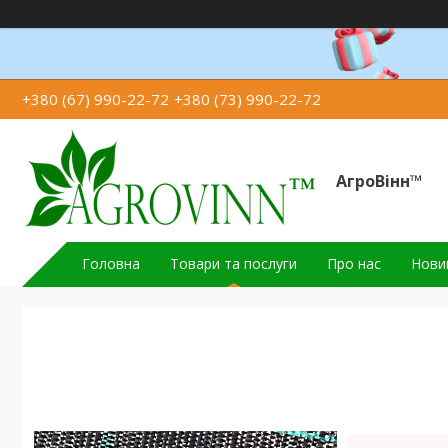
+380 (67) 990-22-72
+380 (73) 990-22-72
АгроВінн™
Головна
Товари та послуги
Про нас
Новин