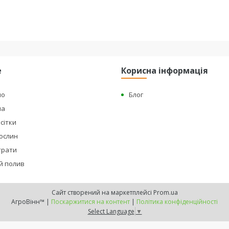
е
Корисна інформація
но
Блог
на
сітки
рослин
страти
й полив
Сайт створений на маркетплейсі
Prom.ua
АгроВінн™ |
Поскаржитися на контент
|
Політика конфіденційності
Select Language
▼