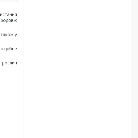
истання
впродовж
 також у
потрібне
в рослин