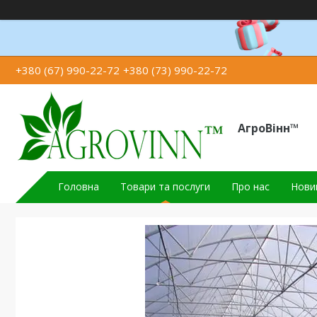
+380 (67) 990-22-72
+380 (73) 990-22-72
АгроВінн™
Головна
Товари та послуги
Про нас
Новин