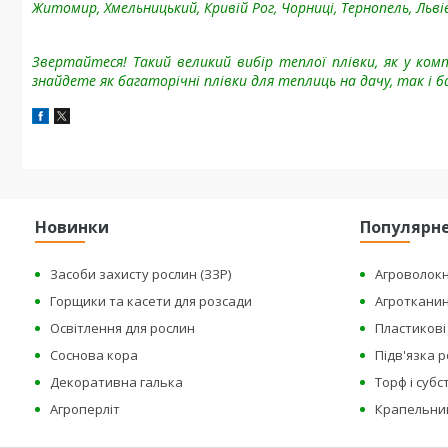
Житомир, Хмельницький, Кривій Рог, Чорниці, Тернопель, Льві
Звертайтеся! Такий великий вибір теплої плівки, як у компа
знайдете як багаторічні плівки для теплиць на дачу, так і
Новинки
Популярн
Засоби захисту рослин (ЗЗР)
Агроволок
Горщики та касети для розсади
Агроткани
Освітлення для рослин
Пластикові 
Соснова кора
Підв'язка 
Декоративна галька
Торф і суб
Агроперліт
Крапельни