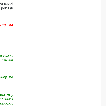
еї важкі
 роки (8
ІЦІ. НА
н-заявку
лівки та
нніці та
єте не у
влення і
поріжжя,