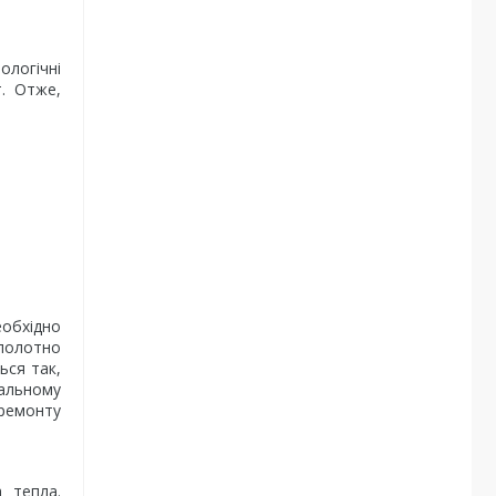
ологічні
т. Отже,
еобхідно
 полотно
ься так,
тальному
ремонту
а тепла.