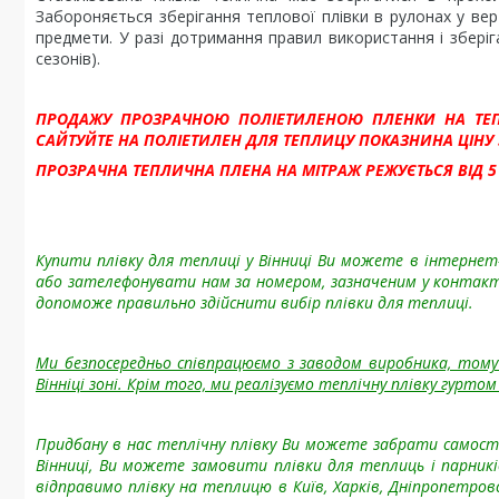
Забороняється зберігання теплової плівки в рулонах у ве
предмети. У разі дотримання правил використання і зберіг
сезонів).
ПРОДАЖУ ПРОЗРАЧНОЮ ПОЛІЕТИЛЕНОЮ ПЛЕНКИ НА ТЕПЛІ
САЙТУЙТЕ НА ПОЛІЕТИЛЕН ДЛЯ ТЕПЛИЦУ ПОКАЗНИНА ЦІНУ ЗА
ПРОЗРАЧНА ТЕПЛИЧНА ПЛЕНА НА МІТРАЖ РЕЖУЄТЬСЯ ВІД 5
Купити плівку для теплиці у Вінниці Ви можете в інтернет-
або зателефонувати нам за номером, зазначеним у контак
допоможе правильно здійснити вибір плівки для теплиці.
Ми безпосередньо співпрацюємо з заводом виробника, тому 
Вінніці зоні. Крім того, ми реалізуємо
теплічну плівку гуртом 
Придбану в нас теплічну плівку Ви можете забрати самостій
Вінниці, Ви можете замовити плівки для теплиць і парник
відправимо плівку на теплицю в Київ, Харків, Дніпропетровс,