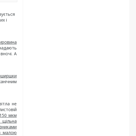
вується
их і
сировина
 надають
вночі. А
авширшки
анічним
вітла не
листовій
 150 мкм
а щільна
азниками
 з малою