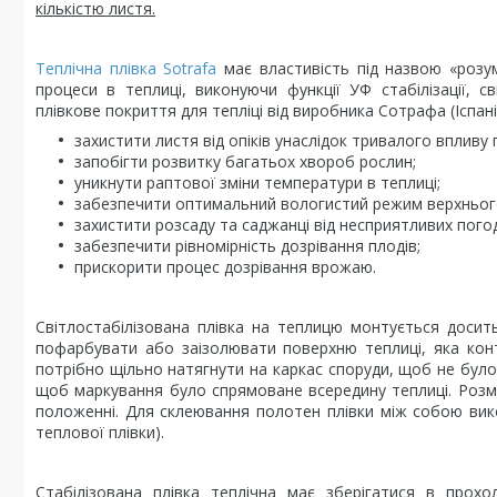
кількістю листя.
Теплічна плівка Sotrafa
має властивість під назвою «розум
процеси в теплиці, виконуючи функції УФ стабілізації, с
плівкове покриття для тепліці від виробника Сотрафа (Іспані
захистити листя від опіків унаслідок тривалого вплив
запобігти розвитку багатьох хвороб рослин;
уникнути раптової зміни температури в теплиці;
забезпечити оптимальний вологистий режим верхнього
захистити розсаду та саджанці від несприятливих пого
забезпечити рівномірність дозрівання плодів;
прискорити процес дозрівання врожаю.
Світлостабілізована плівка на теплицю монтується досить
пофарбувати або заізолювати поверхню теплиці, яка кон
потрібно щільно натягнути на каркас споруди, щоб не було 
щоб маркування було спрямоване всередину теплиці. Розм
положенні. Для склеювання полотен плівки між собою ви
теплової плівки).
Стабілізована плівка теплічна має зберігатися в прох