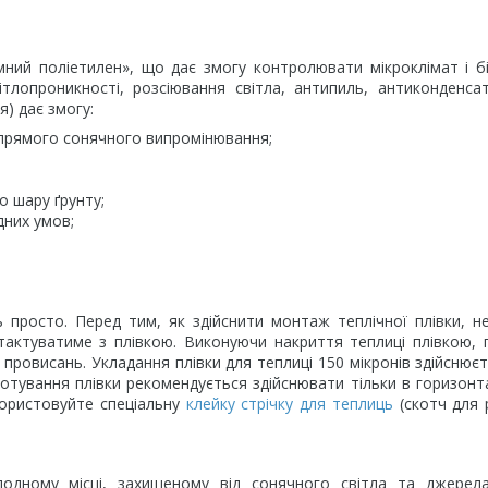
ний поліетилен», що дає змогу контролювати мікроклімат і бі
вітлопроникності, розсіювання світла, антипиль, антиконденса
я) дає змогу:
у прямого сонячного випромінювання;
 шару ґрунту;
дних умов;
 просто. Перед тим, як здійснити монтаж теплічної плівки, н
тактуватиме з плівкою. Виконуючи накриття теплиці плівкою,
провисань. Укладання плівки для теплиці 150 мікронів здійснюєт
отування плівки рекомендується здійснювати тільки в горизон
користовуйте спеціальну
клейку стрічку для теплиць
(скотч для 
олодному місці, захищеному від сонячного світла та джерел