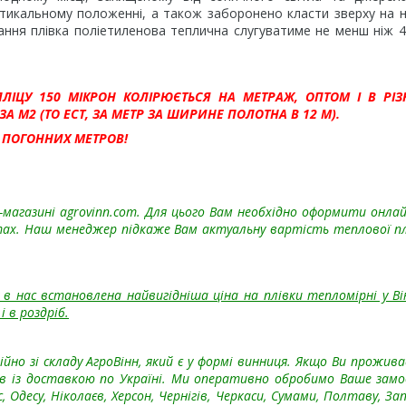
ртикальному положенні, а також заборонено класти зверху на н
ання плівка поліетиленова теплична слугуватиме не менш ніж 4
ЦУ 150 МІКРОН КОЛІРЮЄТЬСЯ НА МЕТРАЖ, ОПТОМ І В РІЗН
 М2 (ТО ЕСТ, ЗА МЕТР ЗА ШИРИНЕ ПОЛОТНА В 12 М).
 ПОГОННИХ МЕТРОВ!
магазині agrovinn.com. Для цього Вам необхідно оформити онлай
тах. Наш менеджер підкаже Вам актуальну вартість теплової п
в нас встановлена найвигідніша ціна на плівки тепломірні у Ві
і в роздріб.
но зі складу АгроВінн, який є у формі винниця. Якщо Ви прожива
ів із доставкою по Україні. Ми оперативно обробимо Ваше замо
 Одесу, Ніколаєв, Херсон, Чернігів, Черкаси, Сумами, Полтаву, За