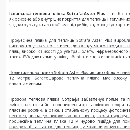
Іспанська теплова плівка Sotrafa Aster Plus
— це багато
як основне або внутрішнє покриття для теплиць і теплични
ягідних культур, салатної зелені, грибів, саджанців декоратив
Професійна плівка для теплиць Sotrafa Aster Plus виробл
використовується поліетилен, до складу якого входять сп
плівці високої стійкості до ультрафіолету, інфрачервоног
також EVA дають змогу плівці зберігати свою еластичність 
Поліетиленова плівка Sotrafa Aster Plus являє собою міцн
12 метрів
. Багатошарова теплічна плівка має високу м
навантаженням.
Прозора теплова плівка Сотрафа забезпечує пряме та по
змінюється після його проникнення крізь плівкове покриття
пластині рослин, а отже, і стабільному процесу фотосинт
рекомендована до використання в період, коли вирощува
професійна теплічна плівка 12 м чудово підійде для по
соляризації, а також для теплиць, у яких вирощують ни