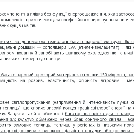
компонентна плівка без функції енергоощадження, яка застосо
х комплексів, призначених для професійного вирощування овочев
них кущів і квітів.
яється за допомогою технології багатошарової екструзії. Як 
еціальні домішки — сополімери EVA (етилен-вінілацетат),
, які
о випромінювання й запобігають швидкому охолодженню теплиці 
за низьких температур повітря.
ий багатошаровий, прозорий матеріал завтовшки 150 мікронів, з
іцність на розрив, еластичність, опірність вітровим і мех
вне світлопропускання (напрямлення й інтенсивність пучка с
 теплиць), що сприяє високій концентрації світлової енергії на 
езу. Завдяки такій особливості
багаторічна плівка для теплиць
ння з/х культур обмежено через брак сонячного світла. Так
криття зимових теплиць, теплиць у регіонах із низькими пок
зькорослі рослини з високою щільністю посадки або рослини