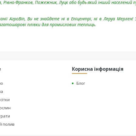
в, Рівно-Франков, Пожежник, Луцк або будь-який інший населений 
нії АгроВin, Ви не знайдете ні в Епіцентрі, ні в Леруа Мерлен! 
 багатошарові плівки для промислових теплиць.
е
Корисна інформація
но
Блог
на
сітки
рослин
страти
й полив