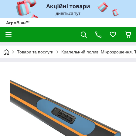
АгроВінн™
Товари та послуги
Крапельний полив. Мікрозрошення. 