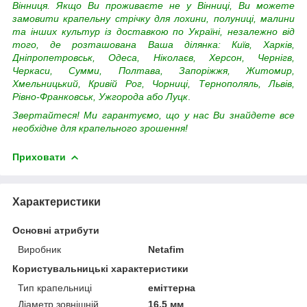
Вінниця. Якщо Ви проживаєте не у Вінниці, Ви можете
замовити крапельну стрічку для лохини, полуниці, малини
та інших культур із доставкою по Україні, незалежно від
того, де розташована Ваша ділянка:
Київ, Харків,
Дніпропетровськ, Одеса, Ніколаєв, Херсон, Чернігв,
Черкаси, Сумми, Полтава, Запоріжжя, Житомир,
Хмельницький, Кривій Рог, Чорниці, Тернополяль, Львів,
Рівно-Франковськ, Ужгорода або Луцк
.
Звертайтеся! Ми гарантуємо, що у нас Ви знайдете все
необхідне для крапельного зрошення!
Приховати
Характеристики
Основні атрибути
Виробник
Netafim
Користувальницькі характеристики
Тип крапельниці
еміттерна
Діаметр зовнішній
16,5 мм