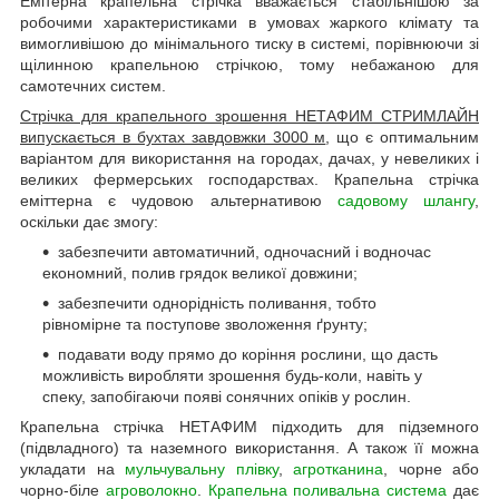
Емітерна крапельна стрічка вважається стабільнішою за
робочими характеристиками в умовах жаркого клімату та
вимогливішою до мінімального тиску в системі, порівнюючи зі
щілинною крапельною стрічкою, тому небажаною для
самотечних систем.
Стрічка для крапельного зрошення НЕТАФИМ СТРИМЛАЙН
випускається в бухтах завдовжки 3000 м
, що є оптимальним
варіантом для використання на городах, дачах, у невеликих і
великих фермерських господарствах. Крапельна стрічка
еміттерна є чудовою альтернативою
садовому шлангу
,
оскільки дає змогу:
забезпечити автоматичний, одночасний і водночас
економний, полив грядок великої довжини;
забезпечити однорідність поливання, тобто
рівномірне та поступове зволоження ґрунту;
подавати воду прямо до коріння рослини, що дасть
можливість виробляти зрошення будь-коли, навіть у
спеку, запобігаючи появі сонячних опіків у рослин.
Крапельна стрічка НЕТАФИМ підходить для підземного
(підвладного) та наземного використання. А також її можна
укладати на
мульчувальну плівку
,
агротканина
, чорне або
чорно-біле
агроволокно
.
Крапельна поливальна система
дає