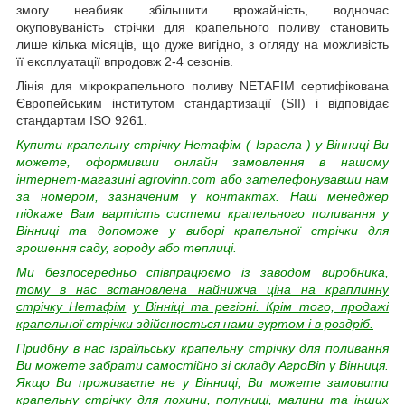
змогу неабияк збільшити врожайність, водночас
окуповуваність стрічки для крапельного поливу становить
лише кілька місяців, що дуже вигідно, з огляду на можливість
її експлуатації впродовж 2-4 сезонів.
Лінія для мікрокрапельного поливу NETAFIM сертифікована
Європейським інститутом стандартизації (SII) і відповідає
стандартам ISO 9261.
Купити крапельну стрічку
Нетафім
(
Ізраела
)
у Вінниці Ви
можете, оформивши онлайн замовлення в нашому
інтернет-магазині
agrovinn.com
або зателефонувавши нам
за номером, зазначеним у контактах. Наш менеджер
підкаже Вам вартість системи крапельного поливання у
Вінниці та допоможе у виборі крапельної стрічки для
зрошення саду, городу або теплиці.
Ми безпосередньо співпрацюємо із заводом виробника,
тому в нас встановлена найнижча ціна на краплинну
стрічку
Нетафім
у Вінніці та регіоні. Крім того, продажі
крапельної стрічки здійснюється нами гуртом і в роздріб.
Придбну в нас ізраїльську крапельну стрічку для поливання
Ви можете забрати самостійно зі складу АгроВin у Вінниця.
Якщо Ви проживаєте не у Вінниці, Ви можете замовити
крапельну стрічку для лохини, полуниці, малини та інших