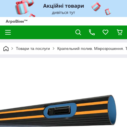
АгроВінн™
Товари та послуги
Крапельний полив. Мікрозрошення. 