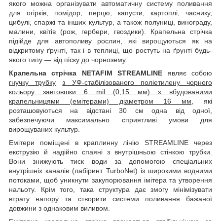
якого можна організувати автоматичну систему поливання
для огірків, помідор, перцю, капусти, картоплі, часнику,
цибулі, спаржі та інших культур, а також полуниці, винограду,
малини, квітів (рож, гербери, гвоздики). Крапельна стрічка
підійде для автополиву рослин, які вирощуються як на
відкритому ґрунті, так і в теплиці, що ростуть на ґрунті будь-
якого типу — від піску до чорнозему.
Крапельна стрічка NETAFIM STREAMLINE
являє собою
гнучку трубку
з УФ-стабілізованого поліетилену чорного
кольору завтовшки 6 mil (0,15 мм) з вбудованими
крапельницями (емітерами) діаметром 16 мм
, які
розташовуються на відстані 30 см одна від одної,
забезпечуючи максимально сприятливі умови для
вирощуваних культур.
Емітери поміщені в краплинну лінію STREAMLINE через
екструзію й надійно спаяні з внутрішньою стінкою трубки.
Вони знижують тиск води за допомогою спеціальних
внутрішніх каналів (лабіринт TurboNet) із широкими водними
потоками, щоб уникнути закупорювання імітера та утворення
нальоту. Крім того, така структура дає змогу мінімізувати
втрату напору та створити системи поливання бажаної
довжини з однаковим виливом.