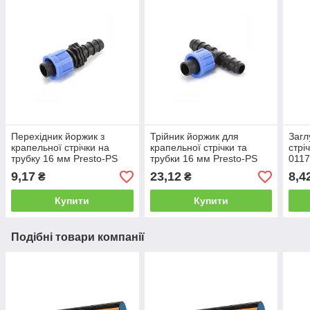
Перехідник йоржик з
Трійник йоржик для
Загл
крапельної стрічки на
крапельної стрічки та
стрі
трубку 16 мм Presto-PS
трубки 16 мм Presto-PS
0117
(ВС-011617)
(ВТ-021716)
9,17
23,12
8,4
₴
₴
Купити
Купити
Подібні товари компанії