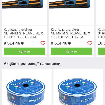
Крапельна стрічка
Крапельна стрічка
Крап
NETAFIM STREAMLINE X
NETAFIM STREAMLINE X
STR
16080 1.05L/H 0.20M
16080 0.72L/H 0.20M
1.10
2200M (8 mil)
2200M (8 mil)
(6 mi
9 514,46
9 514,46
10 
₴
₴
Купити
Купити
Акційні пропозиції та новинки