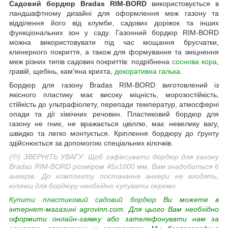
Садовий бордюр Bradas RIM-BORD
використовується в
ландшафтному дизайні для оформлення меж газону та
відділення його від клумби, садових доріжок та інших
функціональних зон у саду. Газонний бордюр RIM-BORD
можна використовувати під час мощання брусчатки,
клинерного покриття, а також для формування та зміцнення
меж різних типів садових покриттів: подрібнена
соснова кора
,
гравій, щебінь, кам'яна крихта,
декоративна галька
.
Бордюр для газону Bradas RIM-BORD виготовлений із
якісного пластику
має високу міцність, морозостійкість,
стійкість до ультрафіолету, перепади температур, атмосферні
опади та дії хімічних речовин. Пластиковий бордюр для
газону не гниє, не вражається цвіллю, має невелику вагу,
швидко та легко монтується. Кріплення бордюру до ґрунту
здійснюється за допомогою спеціальних кілочків.
(!!!) ЗВЕРНІТЬ УВАГУ: Щоб зафіксувати бордюр для газону
Bradas RIM-BORD розміром 45х1000 мм, Вам знадобиться 6
анкерів. До комплекту постачання анкери не входять,
кілочки для бордюру необхідно купувати окремо.
Купити пластиковий садовий бордюр
Ви можете в
інтернет-магазині agrovinn.com. Для цього Вам необхідно
оформити онлайн-заявку або зателефонувати нам за