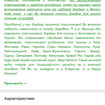
номером, зазначеним у контактах.
Ми безпосередньо
співпрацюємо з заводом виробника, тому на нашому сайті
встановлена найнижча ціна на садовий бордюр у Вінніці.
Крім того, у нас Ви можете купити бордюр для газону
гуртом і в роздріб.
Придбаний у нас бордюр газонний пластиковий Ви можете
забрати самостійно зі складу АгроВінн
™
в р. Вінниця або
замовити пластиковий бордюр для газону з доставкою по
Україні. Ми оперативно обробимо Ваше замовлення та
відправимо пластиковий роздільник для газону
у Київ,
Житомир, Рівно, Чернігів, Суми, Черкаси, Тернополь, Луцк,
Хмельницький, Львів, Івано-Франковськ, Ужрого, Червці,
Одесу, Запоріжжя, Полтаву, Миколаяв, Крівой Рог, Харків або
будь-який інший населений пункт. Звертайтеся! Такий
великий
вибір товарів для ландшафтного дизайну
як у компанії
АгроВінн
TM Ви не знайдете ні в Епіцентрі, ні в Леруа
Мерлен!
Приховати
Характеристики