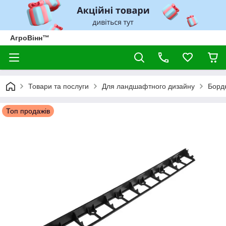
АгроВінн™
Товари та послуги
Для ландшафтного дизайну
Борд
Топ продажів