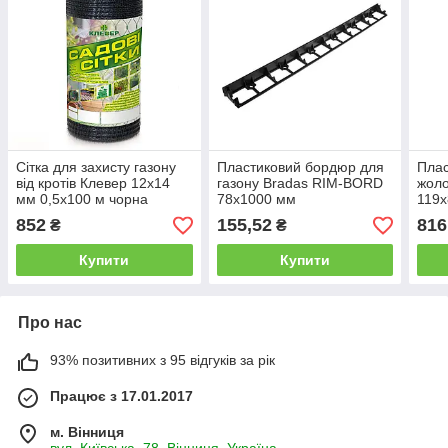
Сітка для захисту газону
Пластиковий бордюр для
Плас
від кротів Клевер 12х14
газону Bradas RIM-BORD
жоло
мм 0,5х100 м чорна
78х1000 мм
119х
плас
852
155,52
816
₴
₴
(MW 
Купити
Купити
Про нас
93% позитивних з 95 відгуків за рік
Працює з 17.01.2017
м. Вінниця