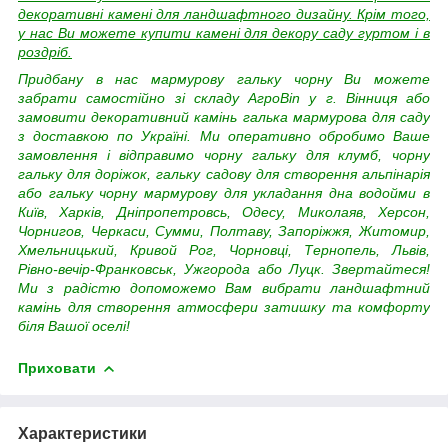
декоративні камені для ландшафтного дизайну. Крім того,
у нас Ви можете купити камені для декору саду гуртом і в
роздріб.
Придбану в нас мармурову гальку чорну Ви можете
забрати самостійно зі складу АгроВin у г. Вінниця або
замовити декоративний камінь галька мармурова для саду
з доставкою по Україні. Ми оперативно обробимо Ваше
замовлення і відправимо чорну гальку для клумб, чорну
гальку для доріжок, гальку садову для створення альпінарія
або гальку чорну мармурову для укладання дна водойми в
Київ, Харків, Дніпропетровсь, Одесу, Миколаяв, Херсон,
Чорнигов, Черкаси, Сумми, Полтаву, Запоріжжя, Житомир,
Хмельницький, Кривой Рог, Чорновці, Тернопель, Львів,
Рівно-вечір-Франковськ, Ужгорода або Луцк. Звертайтеся!
Ми з радістю допоможемо Вам вибрати ландшафтний
камінь для створення атмосфери затишку та комфорту
біля Вашої оселі!
Приховати
Характеристики