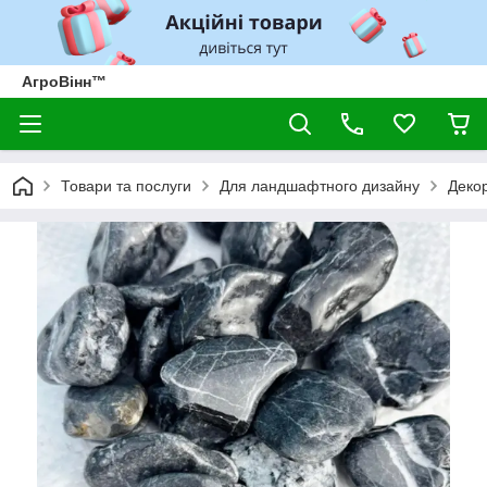
АгроВінн™
Товари та послуги
Для ландшафтного дизайну
Деко