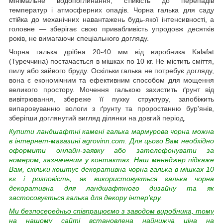
мінімальне водопоглинання, стійкість до перепадів
температур і атмосферних опадів. Чорна галька для саду
стійка до механічних навантажень будь-якої інтенсивності, а
головне — зберігає свою привабливість упродовж десятків
років, не вимагаючи спеціального догляду.
Чорна галька дрібна 20-40 мм від виробника Kalafat
(Туреччина) постачається в мішках по 10 кг. Не містить сміття,
пилу або зайвого бруду. Оскільки галька не потребує догляду,
вона є економічним та ефективним способом для мощення
великого простору. Мочення галькою захистить ґрунт від
вивітрювання, збереже її пухку структуру, запобіжить
випаровуванню вологи з ґрунту та проростанню бур'янів,
зберігши доглянутий вигляд ділянки на довгий період.
Купити ландшафтні камені галька мармурова чорна можна
в інтернет-магазині agrovinn.com. Для цього Вам необхідно
оформити онлайн-заявку або зателефонувати за
номером, зазначеним у контактах. Наш менеджер підкаже
Вам, скільки коштує декоративна чорна галька в мішках 10
кг і розповість, як використовується галька чорна
декоративна для ландшафтного дизайну та як
застосовується галька для декору інтер'єру.
Ми безпосередньо співпрацюємо з заводом виробника, тому
на нашому сайті встановлена найнижча ціна на