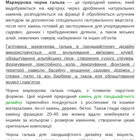
Мармурова чорна галька
— це природний камінь, який
видобувається на кар'єрах через дроблення натуральних
каменів, розподіляється на фракції й обробляється штучним
методом за допомогою спеціального галтувального верстата,
після чого камінь готовий до застосування для упорядкування
садових, дачних і прибудинкових ділянок, а також міських
алей, невеликих скверів, набережної та інших об'єктів.
Галтована мармурова галька в ландшафтному дизайні
використовується для мульчування квіткових клумб,
облаштування альпійських гірок, створення сухого струмка,
формування пристойного кола, декорування фонтанів і
території навколо басейну, мощення садових доріжок і
стежок, патіо та зон барбекю, а також для облаштування
модел і пам'яток
.
Чорна мармурова галька гладка, з плавною округлою
формою. Цей чорний природний
камінь для ландшафтного
дизайну
гармонійно поєднується з рослинами та іншими
матеріалами, як-от камінь, дерево, бетон. Також гладкі округлі
камінці фракцією 20-40 мм можна вдало комбінувати з
іншими за кольором і розміром камінням, створюючи цікаві
оригінальні композиції.
Чорна галька для ландшафтного дизайну має міцність,