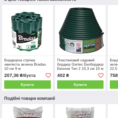
Бордюрна стрічка
Пластиковий садовий
Борд
хвиляста зелена Bradas
бордюр Gartec Екобордюр
зеле
10 см 9 м
Економ Тип 2 10,3 см 10 м
22,5
зелений
207,36
402
758
₴/бухта
₴
Купити
Купити
Подібні товари компанії