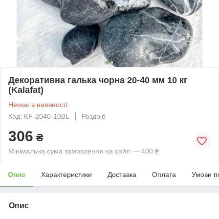
Декоративна галька чорна 20-40 мм 10 кг
(Kalafat)
Немає в наявності
Код: KF-2040-10BL
Роздріб
306
₴
Мінімальна сума замовлення на сайті — 400 ₴
Опис
Характеристики
Доставка
Оплата
Умови п
Опис