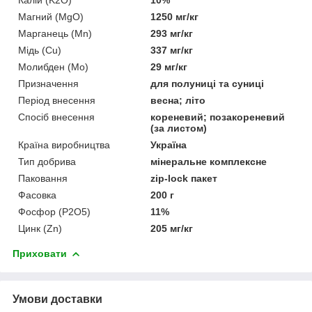
Магний (MgO)
1250 мг/кг
Марганець (Mn)
293 мг/кг
Мідь (Cu)
337 мг/кг
Молибден (Mo)
29 мг/кг
Призначення
для полуниці та суниці
Період внесення
весна; літо
Спосіб внесення
кореневий; позакореневий
(за листом)
Країна виробництва
Україна
Тип добрива
мінеральне комплексне
Паковання
zip-lock пакет
Фасовка
200 г
Фосфор (P2O5)
11%
Цинк (Zn)
205 мг/кг
Приховати
Умови доставки