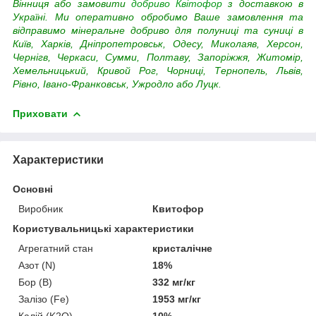
Вінниця або замовити
добриво Квітофор
з доставкою в
Україні. Ми оперативно обробимо Ваше замовлення та
відправимо мінеральне добриво для полуниці та суниці в
Київ, Харків, Дніпропетровськ, Одесу, Миколаяв, Херсон,
Чернігв, Черкаси, Сумми, Полтаву, Запоріжжя, Житомір,
Хемельницький, Кривой Рог, Чорниці, Тернопель, Львів,
Рівно, Івано-Франковськ, Ужродло або Луцк.
Приховати
Характеристики
Основні
Виробник
Квитофор
Користувальницькі характеристики
Агрегатний стан
кристалічне
Азот (N)
18%
Бор (В)
332 мг/кг
Залізо (Fe)
1953 мг/кг
Калій (K2O)
10%