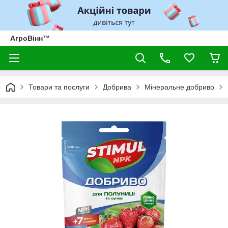
АгроВінн™
Товари та послуги
Добрива
Мінеральне добриво