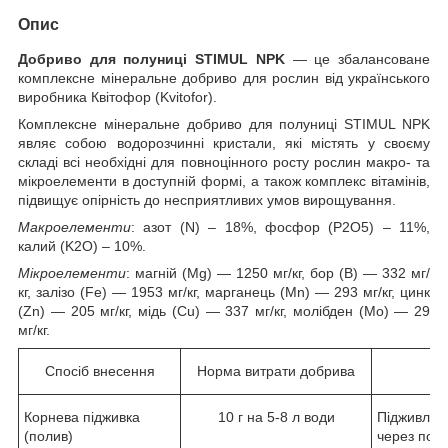
Опис
Добриво для полуниці STIMUL NPK
— це збалансоване
комплексне мінеральне добриво для рослин від українського
виробника Квітофор (Kvitofor).
Комплексне мінеральне добриво для полуниці STIMUL NPK
являє собою водорозчинні кристали, які містять у своєму
складі всі необхідні для повноцінного росту рослин макро- та
мікроелементи в доступній формі, а також комплекс вітамінів,
підвищує опірність до несприятливих умов вирощування.
Макроелементи
: азот (N) – 18%, фосфор (P2О5) – 11%,
калий (K2О) – 10%.
Мікроелементи
: магній (Mg) — 1250 мг/кг, бор (В) — 332 мг/
кг, залізо (Fe) — 1953 мг/кг, марганець (Мn) — 293 мг/кг, цинк
(Zn) — 205 мг/кг, мідь (Cu) — 337 мг/кг, молібден (Мо) — 29
мг/кг.
Спосіб внесення
Норма витрати добрива
Корнева підживка
10 г на 5-8 л води
Підживленн
(полив)
через поли