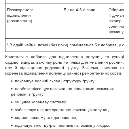
Позакореневе
5 г на 4-6 л води
Обприскува
підживлення
Підживленн
(розпилення)
ввечері, 
сонячних п
розчину.
* В одній чайній ложці (без гірки) поміщається 5 г добрива, у стол
Кристалічне добриво для підживлення полуниці та суниці
садової відіграє важливу роль не тільки для живлення рослин,
але й підвищення родючості ґрунту. Зокрема, листова та
коренева підживлення полуниці ранніх і ремонтантних сортів:
покращує якісний склад і структуру ґрунту;
неабияк підвищує поглинання рослинами поживних
речовин із ґрунту;
зміцнює кореневу систему;
забезпечує швидке зростання саджанців полуниці;
сприяє рясному плодоношенню;
підвищує вміст цукрів, пектинів і вітамінів у ягодах;