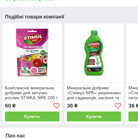
Подібні товари компанії
Комплексне мінеральне
Мінеральне добриво
Міне
добриво для квітучих
«Стимул NPK» укорінювач
«Ст
рослин STIMUL NPK 200 г
для саджанців, насіння та
пету
розсади 310 мл
мл
60
36
36
₴
₴
Купити
Купити
Про нас