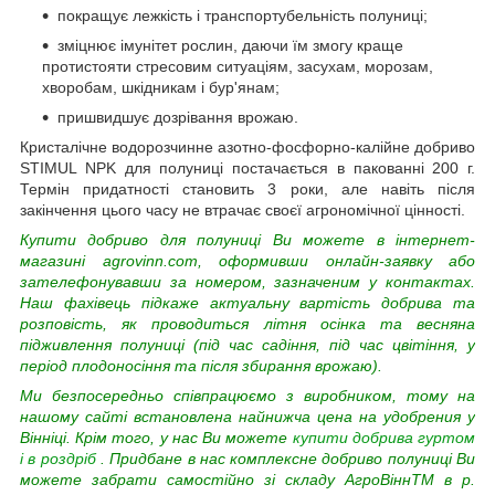
покращує лежкість і транспортубельність полуниці;
зміцнює імунітет рослин, даючи їм змогу краще
протистояти стресовим ситуаціям, засухам, морозам,
хворобам, шкідникам і бур'янам;
пришвидшує дозрівання врожаю.
Кристалічне водорозчинне азотно-фосфорно-калійне добриво
STIMUL NPK для полуниці постачається в пакованні 200 г.
Термін придатності становить 3 роки, але навіть після
закінчення цього часу не втрачає своєї агрономічної цінності.
Купити добриво для полуниці Ви можете в інтернет-
магазині agrovinn.com, оформивши онлайн-заявку або
зателефонувавши за номером, зазначеним у контактах.
Наш фахівець підкаже актуальну вартість добрива та
розповість, як проводиться літня осінка та весняна
підживлення полуниці (під час садіння, під час цвітіння, у
період плодоносіння та після збирання врожаю).
Ми безпосередньо співпрацюємо з виробником, тому на
нашому сайті встановлена найнижча
цена на удобрения
у
Вінніці. Крім того, у нас Ви можете
купити добрива гуртом
і в роздріб
. Придбане в нас комплексне добриво полуниці Ви
можете забрати самостійно зі складу АгроВіннTM в р.