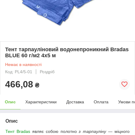
Тент тарпауліновий водонепроникний Bradas
BLUE 60 г/м2 4x5 м
Немає в наявності
Код: PL4/5-01
Роздріб
466,08
₴
Опис
Характеристики
Доставка
Оплата
Умови п
Опис
Тент Bradas
являє собою полотно
з тарпауліну
— міцного