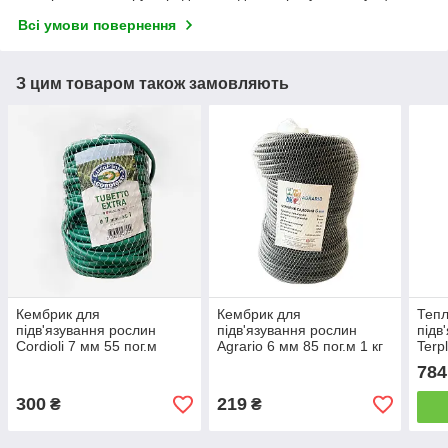
Всі умови повернення
З цим товаром також замовляють
Кембрик для
Кембрик для
Тепл
підв'язування рослин
підв'язування рослин
підв
Cordioli 7 мм 55 пог.м
Agrario 6 мм 85 пог.м 1 кг
Terp
830 
784
300
219
₴
₴