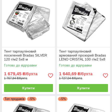
Тент тарпауліновий
Тент тарпауліновий
посилений Bradas SILVER
армований прозорий Bradas
120 г/м2 5x8 м
LENO CRISTAL 100 г/м2 5x8
м
Готово до відправки
Готово до відправки
1 679,45
1 640,69
₴/бухта
₴/бухта
1 767,84 ₴/бухта
1 727,04 ₴/бухта
Купити
Купити
Топ продажів
–5%
–5%