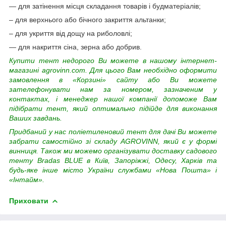
— для затінення місця складання товарів і будматеріалів;
– для верхнього або бічного закриття альтанки;
– для укриття від дощу на риболовлі;
— для накриття сіна, зерна або добрив.
Купити тент недорого Ви можете в нашому інтернет-
магазині agrovinn.com. Для цього Вам необхідно оформити
замовлення в «Корзині» сайту або Ви можете
зателефонувати нам за номером, зазначеним у
контактах, і менеджер нашої компанії допоможе Вам
підібрати тент, який оптимально підійде для виконання
Ваших завдань.
Придбаний у нас поліетиленовий тент для дачі Ви можете
забрати самостійно зі складу AGROVINN, який є у формі
винниця. Також ми можемо організувати доставку садового
тенту Bradas BLUE в Київ, Запоріжжі, Одесу, Харків та
будь-яке інше місто України службами «Нова Пошта» і
«Інтайм».
Приховати