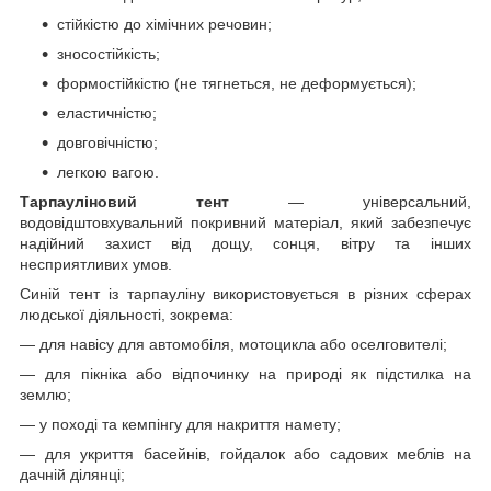
стійкістю до хімічних речовин;
зносостійкість;
формостійкістю (не тягнеться, не деформується);
еластичністю;
довговічністю;
легкою вагою.
Тарпауліновий тент
— універсальний,
водовідштовхувальний покривний матеріал, який забезпечує
надійний захист від дощу, сонця, вітру та інших
несприятливих умов.
Синій тент із тарпауліну використовується в різних сферах
людської діяльності, зокрема:
— для навісу для автомобіля, мотоцикла або оселговителі;
— для пікніка або відпочинку на природі як підстилка на
землю;
— у поході та кемпінгу для накриття намету;
— для укриття басейнів, гойдалок або садових меблів на
дачній ділянці;