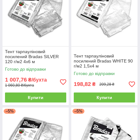
Тент тарпауліновий
Тент тарпауліновий
посилений Bradas SILVER
посилений Bradas WHITE 90
120 г/м2 4x6 м
г/м2 1,5х4 м
Готово до відправки
Готово до відправки
1 007,76
₴/бухта
198,82
₴
209,28 ₴
1 060,80 ₴/бухта
Купити
Купити
–5%
–5%