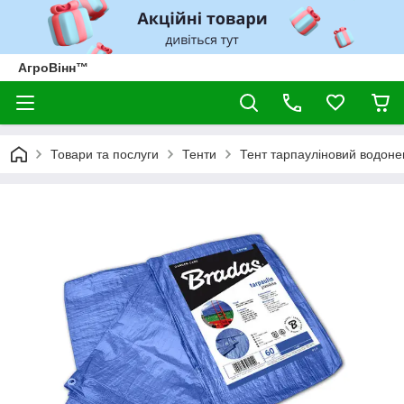
АгроВінн™
Товари та послуги
Тенти
Тент тарпауліновий водоне