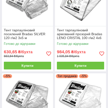
Тент тарпауліновий
Тент тарпауліновий
посилений Bradas SILVER
армований прозорий Bradas
120 г/м2 3x5 м
LENO CRISTAL 100 г/м2 4x6
м
Готово до відправки
Готово до відправки
630,65
984,05
₴/бухта
₴/бухта
663,84 ₴/бухта
1 035,84 ₴/бухта
Купити
Купити
–5%
Топ продажів
–5%