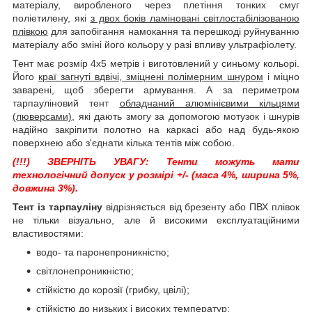
матеріалу, виробленого через плетіння тонких смуг
поліетилену, які
з двох боків ламіновані світлостабілізованою
плівкою
для запобігання намокання та перешкоді руйнуванню
матеріалу або зміні його кольору у разі впливу ультрафіолету.
Тент має розмір 4х5 метрів і виготовлений у синьому кольорі.
Його
краї загнуті вдвічі, зміцнені полімерним шнуром
і міцно
заварені, щоб зберегти армування. А за периметром
тарпауліновий тент
обладнаний алюмінієвими кільцями
(люверсами)
, які дають змогу за допомогою мотузок і шнурів
надійно закріпити полотно на каркасі або над будь-якою
поверхнею або з'єднати кілька тентів між собою.
(!!!) ЗВЕРНІТЬ УВАГУ: Тенти можуть мати
технологічний допуск у розмірі +/- (маса 4%, ширина 5%,
довжина 3%).
Тент із тарпауліну
відрізняється від брезенту або ПВХ плівок
не тільки візуально, але й високими експлуатаційними
властивостями:
водо- та паронепроникністю;
світлонепроникністю;
стійкістю до корозії (грибку, цвілі);
стійкістю до низьких і високих температур;