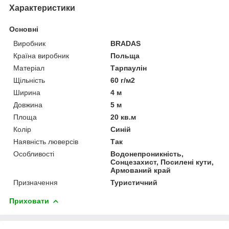
Характеристики
Основні
Виробник
BRADAS
Країна виробник
Польща
Матеріал
Тарпаулін
Щільність
60 г/м2
Ширина
4 м
Довжина
5 м
Площа
20 кв.м
Колір
Синій
Наявність люверсів
Так
Особливості
Водонепроникність,
Сонцезахист, Посилені кути,
Армований край
Призначення
Туристичний
Приховати