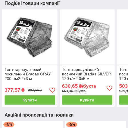
Подібні товари компанії
Тент тарпауліновий
Тент тарпауліновий
Тент
посилений Bradas GRAY
посилений Bradas SILVER
поси
200 г/м2 2x3 м
120 г/м2 3x5 м
120 
630,65
503
₴/бухта
377,57
₴
397,44 ₴
663,84 ₴/бухта
529,9
Купити
Купити
Акційні пропозиції та новинки
–5%
–5%