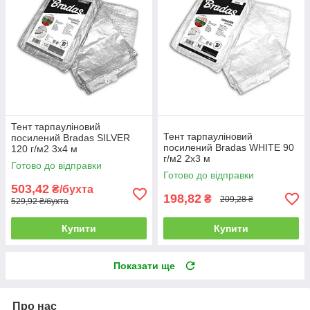
Тент тарпауліновий
Тент тарпауліновий
посилений Bradas SILVER
посилений Bradas WHITE 90
120 г/м2 3x4 м
г/м2 2х3 м
Готово до відправки
Готово до відправки
503,42
₴/бухта
198,82
₴
209,28 ₴
529,92 ₴/бухта
Купити
Купити
Показати ще
Про нас