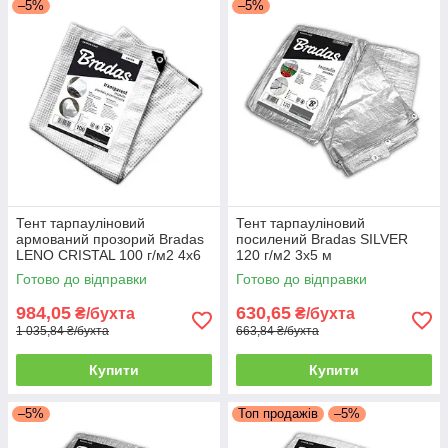
–5%
–5%
Тент тарпауліновий
Тент тарпауліновий
армований прозорий Bradas
посилений Bradas SILVER
LENO CRISTAL 100 г/м2 4x6
120 г/м2 3x5 м
м
Готово до відправки
Готово до відправки
984,05
630,65
₴/бухта
₴/бухта
1 035,84 ₴/бухта
663,84 ₴/бухта
Купити
Купити
–5%
Топ продажів
–5%