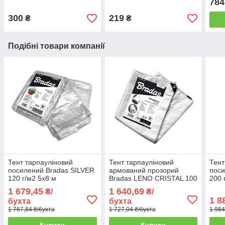
784
300
219
₴
₴
Подібні товари компанії
Тент тарпауліновий
Тент тарпауліновий
Тент
посилений Bradas SILVER
армований прозорий
пос
120 г/м2 5x8 м
Bradas LENO CRISTAL 100
200 
г/м2 5x8 м
1 679,45
1 640,69
₴/
₴/
1 8
бухта
бухта
1 767,84 ₴/бухта
1 727,04 ₴/бухта
1 984