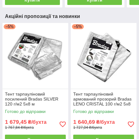
Купити
Купити
Акційні пропозиції та новинки
–5%
–5%
Тент тарпауліновий
Тент тарпауліновий
посилений Bradas SILVER
армований прозорий Bradas
120 г/м2 5x8 м
LENO CRISTAL 100 г/м2 5x8
м
Готово до відправки
Готово до відправки
1 679,45
1 640,69
₴/бухта
₴/бухта
1 767,84 ₴/бухта
1 727,04 ₴/бухта