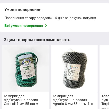
Умови повернення
Повернення товару впродовж 14 днів за рахунок покупця
Всі умови повернення
З цим товаром також замовляють
Кембрик для
Кембрик для
Тепл
підв'язування рослин
підв'язування рослин
підв
Cordioli 7 мм 55 пог.м
Agrario 6 мм 85 пог.м 1 кг
Terp
830 