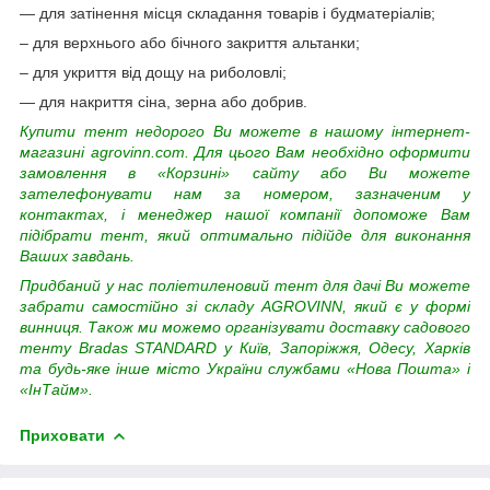
— для затінення місця складання товарів і будматеріалів;
– для верхнього або бічного закриття альтанки;
– для укриття від дощу на риболовлі;
— для накриття сіна, зерна або добрив.
Купити тент недорого Ви можете в нашому інтернет-
магазині agrovinn.com. Для цього Вам необхідно оформити
замовлення в «Корзині» сайту або Ви можете
зателефонувати нам за номером, зазначеним у
контактах, і менеджер нашої компанії допоможе Вам
підібрати тент, який оптимально підійде для виконання
Ваших завдань.
Придбаний у нас поліетиленовий тент для дачі Ви можете
забрати самостійно зі складу AGROVINN, який є у формі
винниця. Також ми можемо організувати доставку садового
тенту Bradas STANDARD у Київ, Запоріжжя, Одесу, Харків
та будь-яке інше місто України службами «Нова Пошта» і
«ІнТайм».
Приховати