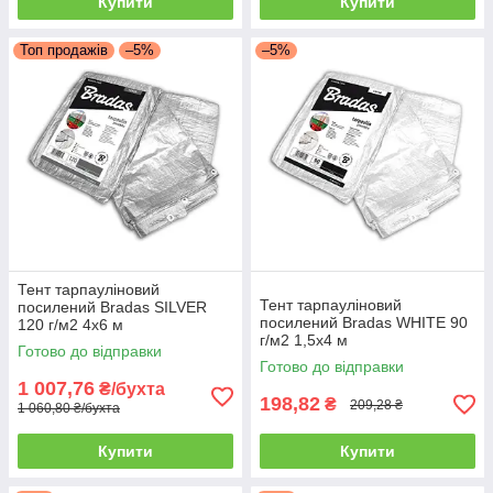
Купити
Купити
Топ продажів
–5%
–5%
Тент тарпауліновий
Тент тарпауліновий
посилений Bradas SILVER
посилений Bradas WHITE 90
120 г/м2 4x6 м
г/м2 1,5х4 м
Готово до відправки
Готово до відправки
1 007,76
₴/бухта
198,82
₴
209,28 ₴
1 060,80 ₴/бухта
Купити
Купити