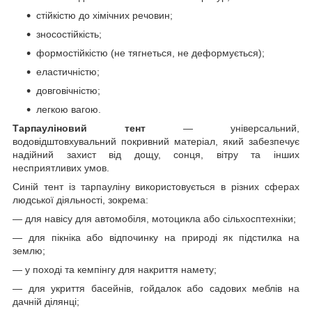
стійкістю до хімічних речовин;
зносостійкість;
формостійкістю (не тягнеться, не деформується);
еластичністю;
довговічністю;
легкою вагою.
Тарпауліновий тент
— універсальний,
водовідштовхувальний покривний матеріал, який забезпечує
надійний захист від дощу, сонця, вітру та інших
несприятливих умов.
Синій тент із тарпауліну використовується в різних сферах
людської діяльності, зокрема:
— для навісу для автомобіля, мотоцикла або сільхосптехніки;
— для пікніка або відпочинку на природі як підстилка на
землю;
— у поході та кемпінгу для накриття намету;
— для укриття басейнів, гойдалок або садових меблів на
дачній ділянці;