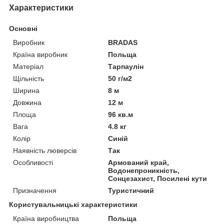
Характеристики
Основні
Виробник
BRADAS
Країна виробник
Польща
Матеріал
Тарпаулін
Щільність
50 г/м2
Ширина
8 м
Довжина
12 м
Площа
96 кв.м
Вага
4.8 кг
Колір
Синій
Наявність люверсів
Так
Особливості
Армований край,
Водонепроникність,
Сонцезахист, Посилені кути
Призначення
Туристичний
Користувальницькі характеристики
Країна виробництва
Польща