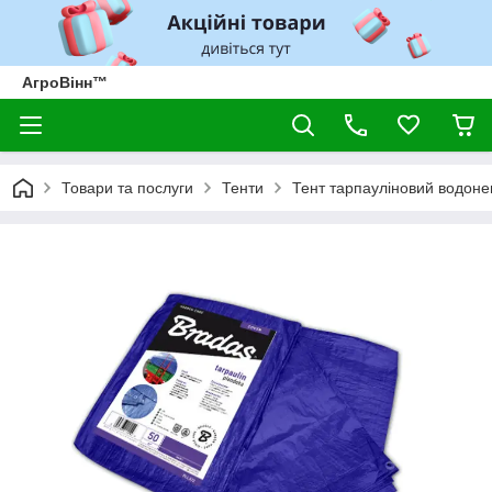
АгроВінн™
Товари та послуги
Тенти
Тент тарпауліновий водон