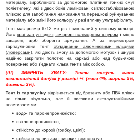
матеріалу, виробленого за допомогою плетіння тонких смуг
поліетилену, які
з двох боків ламіновані світлостабілізованою
плівкою
для запобігання намокання та перешкоді руйнуванню
матеріалу або зміні його кольору у разі впливу ультрафіолету.
Тент має розмір 8х12 метрів і виконаний у синьому кольорі.
Його
краї загнуті вдвічі, зміцнені полімерним шнуром
і міцно
заварені, щоб зберегти армування. А за периметром
тарпауліновий тент
обладнаний алюмінієвими кільцями
(люверсами)
, які дають змогу за допомогою мотузок і шнурів
надійно закріпити полотно на каркасі або над будь-якою
поверхнею або з'єднати кілька тентів між собою.
(!!!) ЗВЕРНІТЬ УВАГУ: Тенти можуть мати
технологічний допуск у розмірі +/- (маса 4%, ширина 5%,
довжина 3%).
Тент із тарпауліну
відрізняється від брезенту або ПВХ плівок
не тільки візуально, але й високими експлуатаційними
властивостями:
водо- та паронепроникністю;
світлонепроникністю;
стійкістю до корозії (грибку, цвілі);
стійкістю до низьких і високих температур;