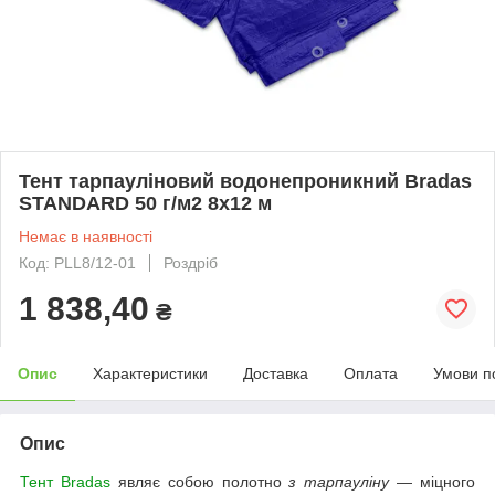
Тент тарпауліновий водонепроникний Bradas
STANDARD 50 г/м2 8х12 м
Немає в наявності
Код: PLL8/12-01
Роздріб
1 838,40
₴
Опис
Характеристики
Доставка
Оплата
Умови п
Опис
Тент Bradas
являє собою полотно
з тарпауліну
— міцного