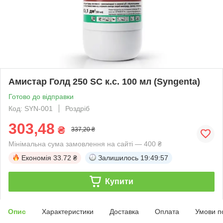
Амистар Голд 250 SC к.с. 100 мл (Syngenta)
Готово до відправки
Код: SYN-001
Роздріб
303,48
₴
337,20 ₴
Мінімальна сума замовлення на сайті — 400 ₴
Економія
33.72 ₴
Залишилось
19:49:56
Купити
Опис
Характеристики
Доставка
Оплата
Умови п