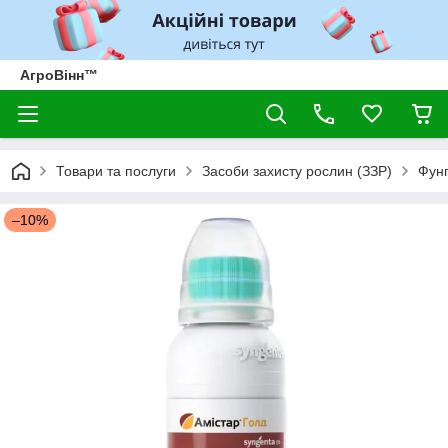
АгроВінн™
Товари та послуги
Засоби захисту рослин (ЗЗР)
Фунг
–10%