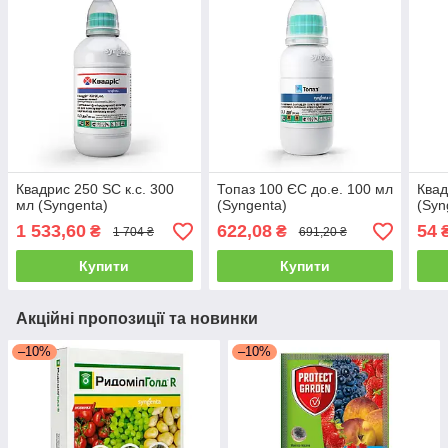
Квадрис 250 SC к.с. 300
Топаз 100 ЄС до.е. 100 мл
Квад
мл (Syngenta)
(Syngenta)
(Syn
1 533,60
622,08
54
₴
₴
1 704 ₴
691,20 ₴
Купити
Купити
Акційні пропозиції та новинки
–10%
–10%