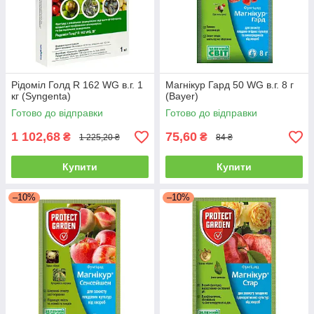
Рідоміл Голд R 162 WG в.г. 1
Магнікур Гард 50 WG в.г. 8 г
кг (Syngenta)
(Bayer)
Готово до відправки
Готово до відправки
1 102,68
75,60
₴
₴
1 225,20 ₴
84 ₴
Купити
Купити
–10%
–10%