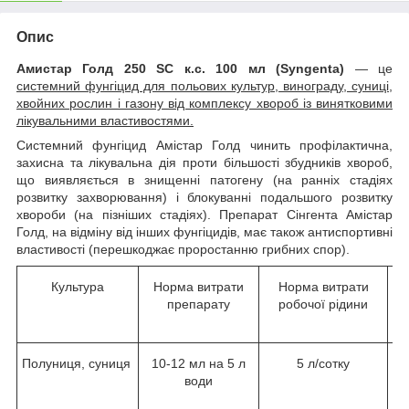
Опис
Амистар Голд 250 SC к.с. 100 мл (Syngenta)
— це
системний фунгіцид для польових культур, винограду, суниці,
хвойних рослин і газону від комплексу хвороб із винятковими
лікувальними властивостями.
Системний фунгіцид Амістар Голд чинить профілактична,
захисна та лікувальна дія проти більшості збудників хвороб,
що виявляється в знищенні патогену (на ранніх стадіях
розвитку захворювання) і блокуванні подальшого розвитку
хвороби (на пізніших стадіях). Препарат Сінгента Амістар
Голд, на відміну від інших фунгіцидів, має також антиспортивні
властивості (перешкоджає проростанню грибних спор).
Культура
Норма витрати
Норма витрати
препарату
робочої рідини
Полуниця, суниця
10-12 мл на 5 л
5 л/сотку
води
пл
б