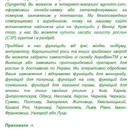
(Syngenta) Ви можете в інтернет-магазині agrovinn.com,
оформивши онлайн-заявку або зателефонувавши за
номером, зазначеним у контактах. Ми безпосередньо
співпрацюємо з виробником, тому на нашому сайті
встановлена найнижча
ціна на фунгіциди
у Вінніці. Крім
того, у нас Ви можете
купити засоби захисту рослин
(СЗР)
гуртом і в роздріб.
Придбані в нас фунгіциди від іржі, мілдю, осідіуму,
антракнозу, борошнистої роси та інших грибкових хвороб
Ви можете забрати самостійно зі складу АгроВіннTM у м
Винниця або замовити протигрибковий препарат для
рослин із доставкою по Україні. Ми оперативно обробимо
Ваше замовлення і відправимо фунгіциди для винограду,
фунгіцид для полуниці, фунгіцид на сою, фунгіцид для
соняшника, фунгіцид для газонної трави, фунгіцид для
ялинки та інших хвойних рослин у Київ, Харків,
Дніпропетскрів, Одесу, Ніколаєв, Херсон, Чернігів, Черкаси,
Сумми, Полтаву, Запоріжжя, Житомир, Хмельницький,
Кривой Рог, Чорновці, Тернополяль, Львів, Рівно, Івано-
Франковськ, Ужгород або Луцк.
Приховати