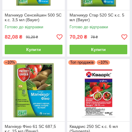
Магникур Сенсейшен 500 SC
Магникур Стар 520 SC к.с. 5
к.с. 3,5 мл (Bayer)
мл (Bayer)
Готово до відправки
Готово до відправки
82,08
70,20
₴
₴
91,20 ₴
78 ₴
Купити
Купити
–10%
Топ продажів
–10%
Магнікур Фіно 61 SC 687,5
Квадрис 250 SC к.с. 6 мл
к.с. 15 мл (Bayer)
(Syngenta)