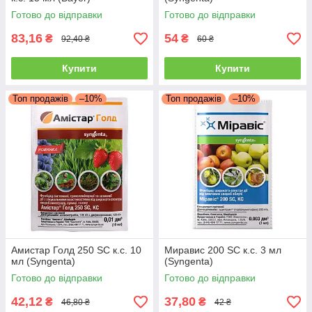
Готово до відправки
Готово до відправки
83,16
54
₴
₴
92,40 ₴
60 ₴
Купити
Купити
Топ продажів
–10%
Топ продажів
–10%
Амистар Голд 250 SC к.с. 10
Миравис 200 SC к.с. 3 мл
мл (Syngenta)
(Syngenta)
Готово до відправки
Готово до відправки
42,12
37,80
₴
₴
46,80 ₴
42 ₴