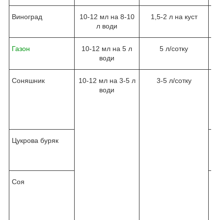
Виноград
10-12 мл на 8-10
1,5-2 л на куст
л води
Газон
10-12 мл на 5 л
5 л/сотку
п
води
Соняшник
10-12 мл на 3-5 л
3-5 л/сотку
води
фо
Цукрова буряк
б
ра
Соя
б