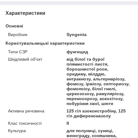
Характеристики
Основні
Виробник
Syngenta
Користувальницькі характеристики
Типи СЗР
фунгицид
Шкідливий об'єкт
від білої та бурої
плямистості листя,
борошнистої роси,
оридиму, мілддю,
антракнозу, альтернаріозу,
фомозу, іржіозу, септориозу,
фомопсісу, білої гнилі,
церкозозозу, рамуляріозу,
переносорозу, аскохітозу,
побуріння хвої, шюте
Активна речовина
125 г/л азоксистробіну, 125
г/л диференоназолу
Клас токсичності
II
Культура
для полуниці, суниці,
винограду, соняшника,