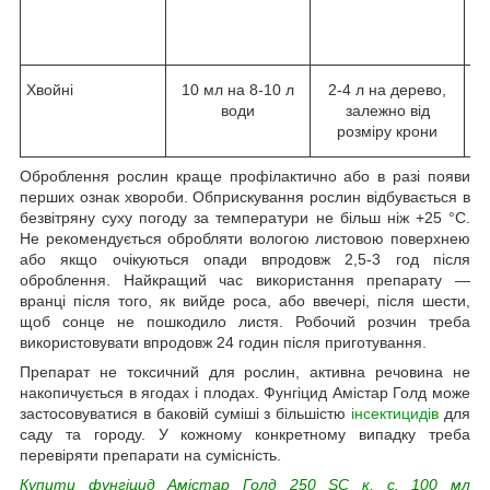
Хвойні
10 мл на 8-10 л
2-4 л на дерево,
ш
води
залежно від
розміру крони
Оброблення рослин краще профілактично або в разі появи
перших ознак хвороби. Обприскування рослин відбувається в
безвітряну суху погоду за температури не більш ніж +25 °C.
Не рекомендується обробляти вологою листовою поверхнею
або якщо очікуються опади впродовж 2,5-3 год після
оброблення. Найкращий час використання препарату —
вранці після того, як вийде роса, або ввечері, після шести,
щоб сонце не пошкодило листя. Робочий розчин треба
використовувати впродовж 24 годин після приготування.
Препарат не токсичний для рослин, активна речовина не
накопичується в ягодах і плодах. Фунгіцид Амістар Голд може
застосовуватися в баковій суміші з більшістю
інсектицидів
для
саду та городу. У кожному конкретному випадку треба
перевіряти препарати на сумісність.
Купити фунгіцид Амістар Голд 250 SC к. с. 100 мл