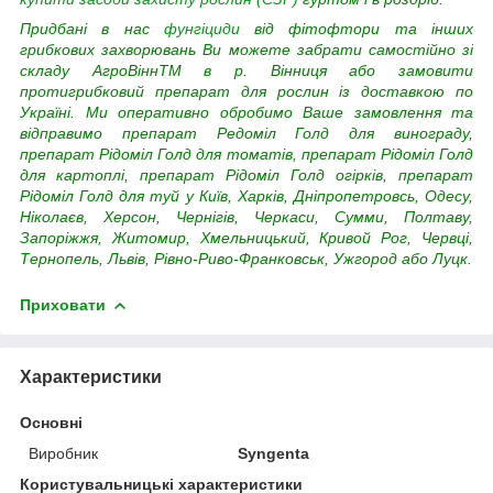
Придбані в нас
фунгіциди
від фітофтори та інших
грибкових захворювань Ви можете забрати самостійно зі
складу АгроВіннTM в р. Вінниця або замовити
протигрибковий препарат для рослин із доставкою по
Україні. Ми оперативно обробимо Ваше замовлення та
відправимо препарат Редоміл Голд для винограду,
препарат Рідоміл Голд для томатів, препарат Рідоміл Голд
для картоплі, препарат Рідоміл Голд огірків, препарат
Рідоміл Голд для туй у Київ, Харків, Дніпропетровсь, Одесу,
Ніколаєв, Херсон, Чернігів, Черкаси, Сумми, Полтаву,
Запоріжжя, Житомир, Хмельницький, Кривой Рог, Червці,
Тернопель, Львів, Рівно-Риво-Франковськ, Ужгород або Луцк.
Приховати
Характеристики
Основні
Виробник
Syngenta
Користувальницькі характеристики