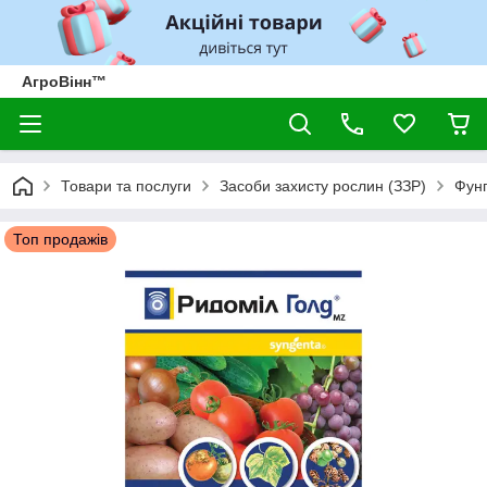
АгроВінн™
Товари та послуги
Засоби захисту рослин (ЗЗР)
Фунг
Топ продажів