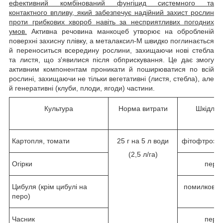
ефективний комбінований фунгіцид системного та
контактного впливу, який забезпечує надійний захист рослин
проти грибкових хвороб навіть за несприятливих погодних
умов.
Активна речовина манкоцеб утворює на обробленій
поверхні захисну плівку, а металаксил-М швидко поглинається
й переноситься всередину рослини, захищаючи нові стебла
та листя, що з'явилися після обприскування. Це дає змогу
активним компонентам проникати й поширюватися по всій
рослині, захищаючи не тільки вегетативні (листя, стебла), але
й генеративні (клуби, плоди, ягоди) частини.
Культура
Норма витрати
Шкідливі
Картопля, томати
25 г на 5 л води
фітофтроз, 
(2,5 л/га)
Огірки
перо
Цибуля (крім цибулі на
помилкова 
перо)
ро
Часник
перо