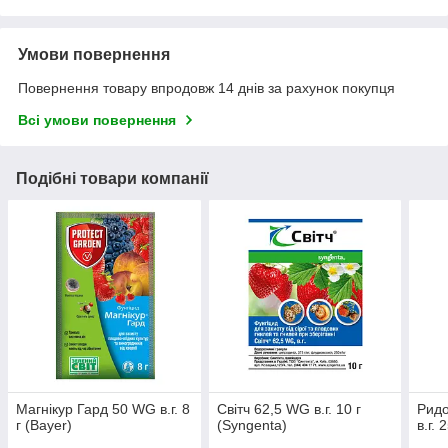
Умови повернення
Повернення товару впродовж 14 днів за рахунок покупця
Всі умови повернення
Подібні товари компанії
Магнікур Гард 50 WG в.г. 8
Світч 62,5 WG в.г. 10 г
Рид
г (Bayer)
(Syngenta)
в.г. 