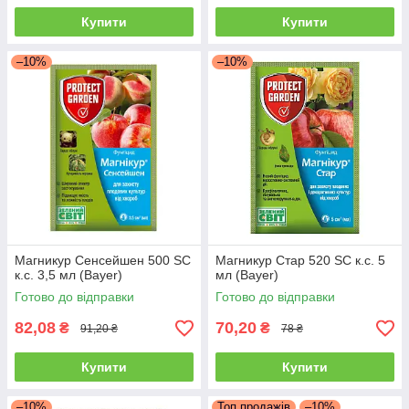
Купити
Купити
–10%
–10%
Магникур Сенсейшен 500 SC
Магникур Стар 520 SC к.с. 5
к.с. 3,5 мл (Bayer)
мл (Bayer)
Готово до відправки
Готово до відправки
82,08
70,20
₴
₴
91,20 ₴
78 ₴
Купити
Купити
–10%
Топ продажів
–10%