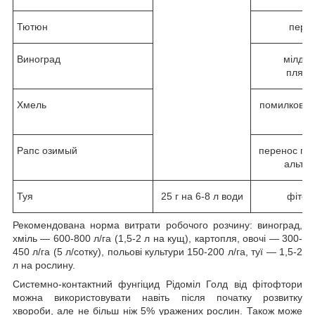
Тютюн
перо
Виноград
мілдю,
плями
Хмель
помилкова 
ро
Рапс озимый
перенос пе
альтер
Туя
25 г на 6-8 л води
фітоф
Рекомендована норма витрати робочого розчину: виноград,
хміль — 600-800 л/га (1,5-2 л на кущ), картопля, овочі — 300-
450 л/га (5 л/сотку), польові культури 150-200 л/га, туї — 1,5-2
л на рослину.
Системно-контактний фунгіцид Рідоміл Голд від фітофтори
можна використовувати навіть після початку розвитку
хвороби, але не більш ніж 5% уражених рослин. Також може