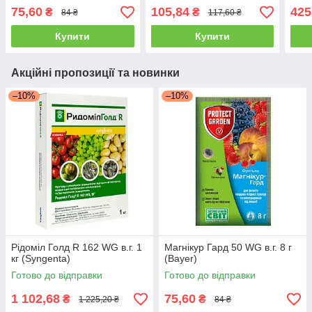
75,60
105,84
425
₴
₴
84 ₴
117,60 ₴
Купити
Купити
Акційні пропозиції та новинки
–10%
–10%
Рідоміл Голд R 162 WG в.г. 1
Магнікур Гард 50 WG в.г. 8 г
кг (Syngenta)
(Bayer)
Готово до відправки
Готово до відправки
1 102,68
75,60
₴
₴
1 225,20 ₴
84 ₴