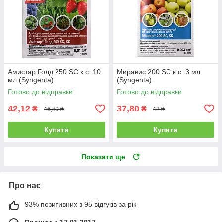
Амистар Голд 250 SC к.с. 10
Миравис 200 SC к.с. 3 мл
мл (Syngenta)
(Syngenta)
Готово до відправки
Готово до відправки
42,12
37,80
₴
₴
46,80 ₴
42 ₴
Купити
Купити
Показати ще
Про нас
93% позитивних з 95 відгуків за рік