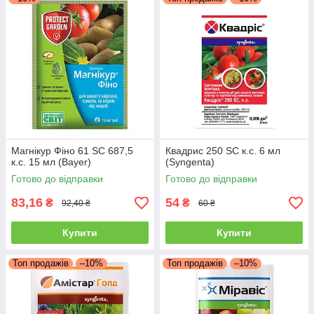
Магнікур Фіно 61 SC 687,5
Квадрис 250 SC к.с. 6 мл
к.с. 15 мл (Bayer)
(Syngenta)
Готово до відправки
Готово до відправки
83,16
54
₴
₴
92,40 ₴
60 ₴
Купити
Купити
Топ продажів
–10%
Топ продажів
–10%