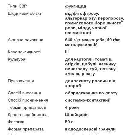
Типи СЗР
фунгицид
Шкідливий об'єкт
від фітофтрозу,
альтернаріозу, перопорозу,
помилкового борошнистої
роси, мілду, чорної
плямистості
Активна речовина
640 г/кг манкоцеба, 40 г/кг
металуксила-М
Клас токсичності
III
Культура
для картоплі, томатів,
огірків, цибулі, часнику,
винограду, туй, тютюну,
хмелю, ріпаку
Призначення
для захисту рослин від
хвороб
Спосіб внесення
обприскування по листу
Спосіб проникнення
системно-контактний
Термін придатності
4 роки
Країна виробництва,
Швейцарія
Фасовка
50 г
Форма препарата
вододисперсні гранули