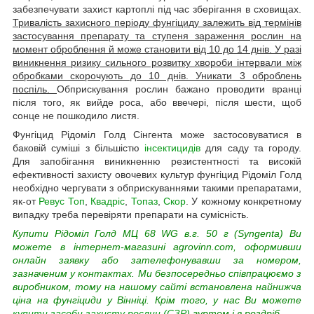
забезпечувати захист картоплі під час зберігання в сховищах.
Тривалість захисного періоду фунгіциду залежить від термінів
застосування препарату та ступеня зараження рослин на
момент оброблення й може становити від 10 до 14 днів. У разі
виникнення ризику сильного розвитку хвороби інтервали між
обробками скорочують до 10 днів. Уникати 3 оброблень
поспіль.
Обприскування рослин бажано проводити вранці
після того, як вийде роса, або ввечері, після шести, щоб
сонце не пошкодило листя.
Фунгіцид Рідоміл Голд Сінгента може застосовуватися в
баковій суміші з більшістю
інсектицидів
для саду та городу.
Для запобігання виникненню резистентності та високій
ефективності захисту овочевих культур фунгіцид Рідоміл Голд
необхідно чергувати з обприскуваннями такими препаратами,
як-от
Ревус Топ
,
Квадріс
,
Топаз
,
Скор
. У кожному конкретному
випадку треба перевіряти препарати на сумісність.
Купити Рідоміл Голд МЦ 68 WG в.г. 50 г (Syngenta) Ви
можете в інтернет-магазині agrovinn.com, оформивши
онлайн заявку або зателефонувавши за номером,
зазначеним у контактах. Ми безпосередньо співпрацюємо з
виробником, тому на нашому сайті встановлена найнижча
ціна на фунгіциди у Вінніці. Крім того, у нас Ви можете
купити засоби захисту рослин (СЗР)
гуртом і в роздріб.