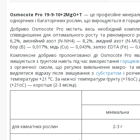
Osmocote Pro 19-9-10+2MgO+T
— це професійне мінера
однорічних і багаторічних рослин, що вирощуються в горщик
Добриво Osmocote Pro містить весь необхідний компле
співвідношенні для оптимального росту та рівномірного 
6,2%, амонійний азот (N-NH4) — 8,2%, амідний азот (N-MU
бор (В) — 0,017%, мідь (Cu) — 0,043%, залізо EDTA (Fe) — 0
Комплексне добриво пролонгованої дії Osmocote Pro явл
змішуються з ґрунтом навіть під час використання
горщиків
з органічної смоли, що регулює вивільнення макро- та м
виділятися відразу після змішування з
субстратом
і розчи
температури +21 °C. За нижчої температури ґрунту (+16oC)
(+21oC) — коротше (2-3 місяці).
мінімальна
для кімнатних рослин
2-3 г