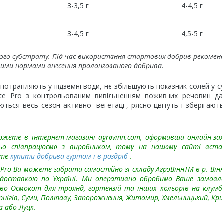
3-3,5 г
4-4,5 г
3-4,5 г
4,5-5 г
ного субстрату. Під час використання стартових добрив рекомен
еними нормами внесення пролонгованого добрива.
отрапляють у підземні води, не збільшують показник солей у с
te Pro з контрольованим вивільненням поживних речовин да
ться весь сезон активної вегетації, рясно цвітуть і зберігают
ожете в інтернет-магазині agrovinn.com, оформивши онлайн-за
ньо співпрацюємо з виробником, тому на нашому сайті вста
ете
купити добрива гуртом і в роздріб
.
 Pro Ви можете забрати самостійно зі складу АгроВіннTM в р. Він
з доставкою по Україні. Ми оперативно обробимо Ваше замов
о Осмокот для троянд, гортензій та інших кольорів на клумбі
Чернігів, Суми, Полтаву, Запорожнення, Житомир, Хмельницький, Кри
а або Луцк.