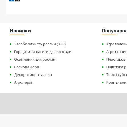
Новинки
Популярн
Засоби захисту рослин (ЗЗР)
Агроволок
Горщики та касети для розсади
Агроткани
Освітлення для рослин
Пластикові 
Соснова кора
Підв'язка 
Декоративна галька
Торф і суб
Агроперліт
Крапельни