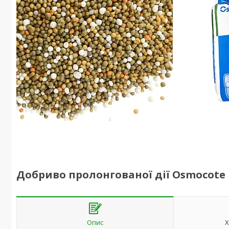
Добриво пролонгованої дії Osmocote P
Опис
Х