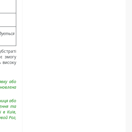
дується
убстраті
є змогу
ь високу
явку або
новлена
ниця або
лення та
 в Київ,
вой Рог,