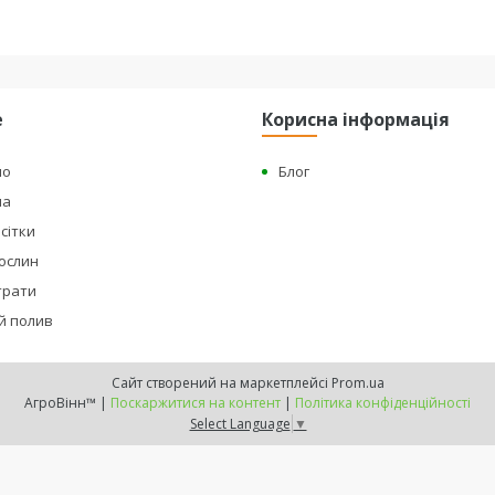
е
Корисна інформація
но
Блог
на
сітки
рослин
страти
й полив
Сайт створений на маркетплейсі
Prom.ua
АгроВінн™ |
Поскаржитися на контент
|
Політика конфіденційності
Select Language
▼