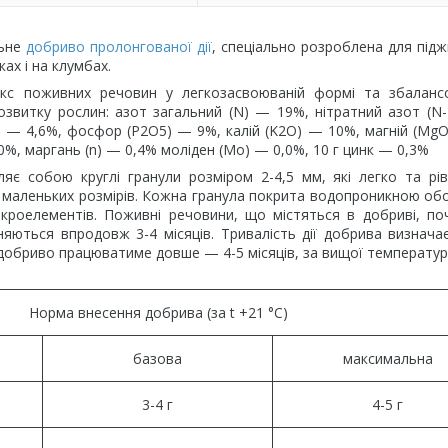
льне
добриво пролонгованої дії
, спеціально розроблена для під
ах і на клумбах.
кс поживних речовин у легкозасвоюваній формі та збаланс
розвитку рослин: азот загальний (N) — 19%, нітратний азот (
) — 4,6%, фосфор (P2O5) — 9%, калій (K2O) — 10%, магній (Mg
,0%, маргань (n) — 0,4% моліден (Mo) — 0,0%, 10 г цинк — 0,3%
яє собою круглі гранули розміром 2-4,5 мм, які легко та рі
маленьких розмірів. Кожна гранула покрита водопроникною о
ікроелементів. Поживні речовини, що містяться в добриві, п
няються впродовж 3-4 місяців. Тривалість дії добрива визнача
 добриво працюватиме довше — 4-5 місяців, за вищої температур
Норма внесення добрива (за t +21 °C)
базова
максимальна
3-4 г
4-5 г