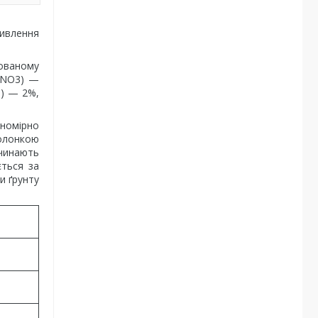
живлення
ованому
N-NO3) —
O) — 2%,
вномірно
болонкою
очинають
ється за
и ґрунту