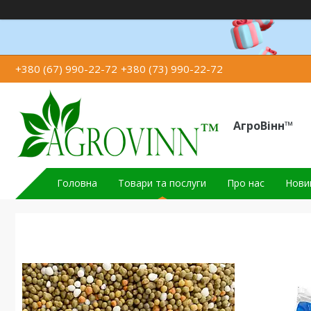
+380 (67) 990-22-72
+380 (73) 990-22-72
АгроВінн™
Головна
Товари та послуги
Про нас
Новин