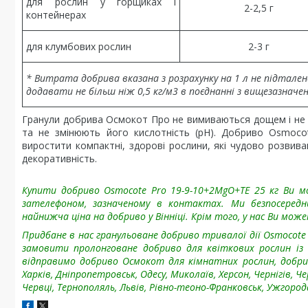
для рослин у горщиках і
2-2,5 г
контейнерах
для клумбових рослин
2-3 г
* Витрата добрива вказана з розрахунку на 1 л не підтале
додавати не більш ніж 0,5 кг/м3 в поєднанні з вищезазнач
Гранули добрива Осмокот Про не вимиваються дощем і не п
та не змінюють його кислотність (рН). Добриво Osmoco
виростити компактні, здорові рослини, які чудово розвиваю
декоративність.
Купити добриво Osmocote Pro 19-9-10+2MgO+TE 25 кг Ви м
зателефоном, зазначеному в контактах. Ми безпосеред
найнижча ціна на добриво у Вінніці. Крім того, у нас Ви мож
Придбане в нас гранульоване добриво тривалої дії Osmocote
замовити пролонговане добриво для квіткових рослин і
відправимо добриво Осмокот для кімнатних рослин, добрив
Харків, Дніпропетровськ, Одесу, Миколаїв, Херсон, Чернігів, 
Червці, Тернополяль, Львів, Рівно-теоно-Франковськ, Ужгород