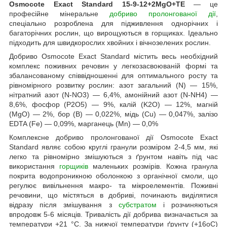
Osmocote Exact Standard 15-9-12+2MgO+TE
— це
професійне мінеральне
добриво пролонгованої дії
,
спеціально розроблена для підживлення однорічних і
багаторічних рослин, що вирощуються в горщиках. Ідеально
підходить для швидкорослих хвойних і вічнозелених рослин.
Добриво Osmocote Exact Standard містить весь необхідний
комплекс поживних речовин у легкозасвоюваній формі та
збалансованому співвідношенні для оптимального росту та
рівномірного розвитку рослин: азот загальний (N) — 15%,
нітратний азот (N-NO3) — 6,4%, амонійний азот (N-NH4) —
8,6%, фосфор (P2O5) — 9%, калій (K2O) — 12%, магній
(MgO) — 2%, бор (В) — 0,022%, мідь (Cu) — 0,047%, залізо
EDTA (Fe) — 0,09%, марганець (Mn) — 0,0%
Комплексне добриво пролонгованої дії Osmocote Exact
Standard являє собою круглі гранули розміром 2-4,5 мм, які
легко та рівномірно змішуються з ґрунтом навіть під час
використання
горщиків
маленьких розмірів. Кожна гранула
покрита водопроникною оболонкою з органічної смоли, що
регулює вивільнення макро- та мікроелементів. Поживні
речовини, що містяться в добриві, починають виділятися
відразу після змішування з
субстратом
і розчиняються
впродовж 5-6 місяців. Тривалість дії добрива визначається за
температури +21 °C. За нижчої температури ґрунту (+16oC)