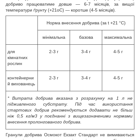
добриво працюватиме довше — 6-7 місяців, за вищої
температури ґрунту (+21oC) — коротше (4-5 місяців).
Норма внесення добрива (за t +21 °C)
мінімальна
базова
максимальна
для
2-3 г
3-4 г
4-5 г
кімнатних
рослин
контейнерни
2-3 г
3-4 г
4-5 г
й вихованець
* Витрата добрива вказана з розрахунку на 1 л не
підживленого субстрату. Під час використання
стартових добрив рекомендується додавати не більш
ніж 0,5 кг/м3 у поєднанні з вищезазначеними нормами
внесення пролонгованого добрива.
Гранули добрива Осмокот Екзакт Стандарт не вимиваються