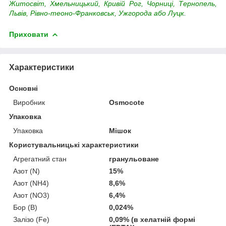
Житосвіт, Хмельницький, Кривій Рог, Чорниці, Тернопель,
Львів, Рівно-теоно-Франковськ, Ужгорода або Луцк.
Приховати
Характеристики
Основні
Виробник
Osmocote
Упаковка
Упаковка
Мішок
Користувальницькі характеристики
Агрегатний стан
гранульоване
Азот (N)
15%
Азот (NH4)
8,6%
Азот (NO3)
6,4%
Бор (В)
0,024%
Залізо (Fe)
0,09% (в хелатній формі