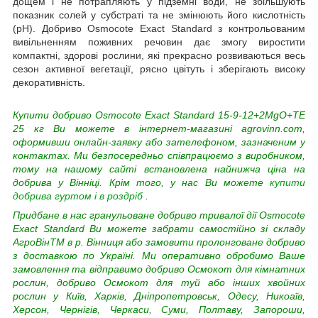
дощем і не потрапляють у підземні води, не збільшують
показник солей у субстраті та не змінюють його кислотність
(рН). Добриво Osmocote Exact Standard з контрольованим
вивільненням поживних речовин дає змогу виростити
компактні, здорові рослини, які прекрасно розвиваються весь
сезон активної вегетації, рясно цвітуть і зберігають високу
декоративність.
Купити добриво Osmocote Exact Standard 15-9-12+2MgO+TE
25 кг Ви можете в інтернет-магазині agrovinn.com,
оформивши онлайн-заявку або зателефоном, зазначеним у
контактах. Ми безпосередньо співпрацюємо з виробником,
тому на нашому сайті встановлена найнижча ціна на
добрива у Вінніці. Крім того, у нас Ви можете
купити
добрива гуртом і в роздріб
.
Придбане в нас гранульоване добриво тривалої дії Osmocote
Exact Standard Ви можете забрати самостійно зі складу
АгроВінTM в р. Вінниця або замовити пролонговане добриво
з доставкою по Україні. Ми оперативно обробимо Ваше
замовлення та відправимо добриво Осмокот для кімнатних
рослин, добриво Осмокот для туй або інших хвойних
рослин у Київ, Харків, Дніпропетровськ, Одесу, Никоаїв,
Херсон, Чернігів, Черкаси, Суми, Полтаву, Запороши,