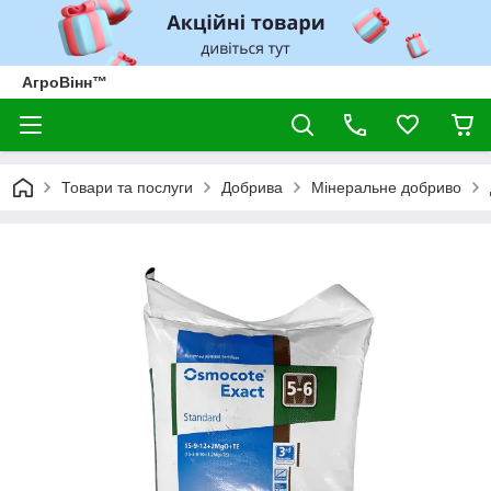
АгроВінн™
Товари та послуги
Добрива
Мінеральне добриво