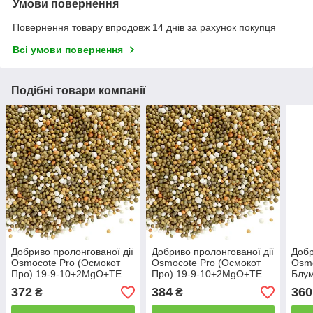
Умови повернення
Повернення товару впродовж 14 днів за рахунок покупця
Всі умови повернення
Подібні товари компанії
Добриво пролонгованої дії
Добриво пролонгованої дії
Добр
Osmocote Pro (Осмокот
Osmocote Pro (Осмокот
Osmo
Про) 19-9-10+2MgO+TE
Про) 19-9-10+2MgO+TE
Блум
(3-4M) 1 кг
(5-6M) 1 кг
(2-3
372
384
360
₴
₴