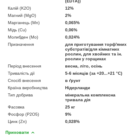
(EDTA))
Калій (K2O)
12%
Магний (MgO)
2%
Марганець (Mn)
0,065%
Мідь (Cu)
0,06%
Молибден (Mo)
0,024%
Призначення
для приготування торф'яних
субстратів/для кімнатних
рослин, для хвойних та ін.
рослин у горщиках
Період внесення
весна, літо, осінь
Тривалість дії
5-6 місяців (за +20...+21 °C)
Спосіб внесення
в ґрунт
Країна виробництва
Нідерланди
Тип добрива
мінеральна комплексна
тривала дія
Фасовка
25 кг
Фосфор (P2O5)
9%
Цинк (Zn)
0,028%
Приховати