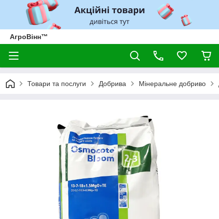
АгроВінн™
Товари та послуги
Добрива
Мінеральне добриво