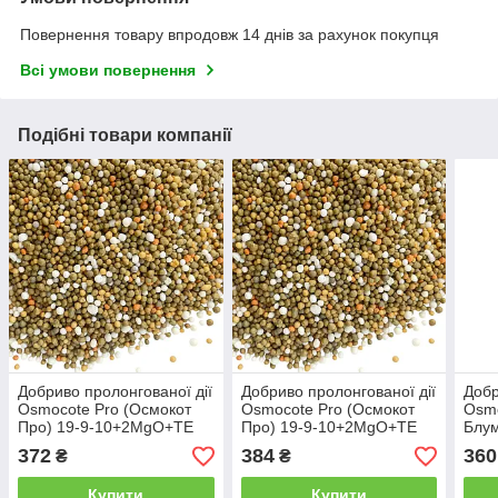
Повернення товару впродовж 14 днів за рахунок покупця
Всі умови повернення
Подібні товари компанії
Добриво пролонгованої дії
Добриво пролонгованої дії
Добр
Osmocote Pro (Осмокот
Osmocote Pro (Осмокот
Osmo
Про) 19-9-10+2MgO+TE
Про) 19-9-10+2MgO+TE
Блум
(3-4M) 1 кг
(5-6M) 1 кг
(2-3
372
384
360
₴
₴
Купити
Купити