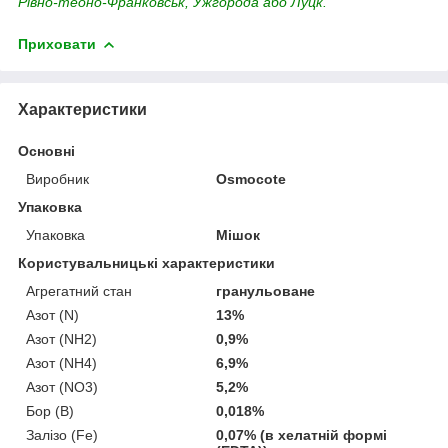
Рівно-теоно-Франковськ, Ужгорода або Луцк.
Приховати
Характеристики
Основні
Виробник
Osmocote
Упаковка
Упаковка
Мішок
Користувальницькі характеристики
Агрегатний стан
гранульоване
Азот (N)
13%
Азот (NH2)
0,9%
Азот (NH4)
6,9%
Азот (NO3)
5,2%
Бор (В)
0,018%
Залізо (Fe)
0,07% (в хелатній формі