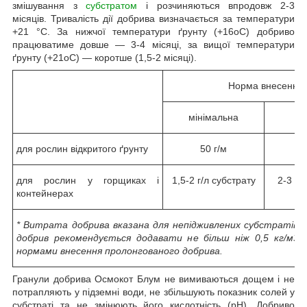
змішування з
субстратом
і розчиняються впродовж 2-3
місяців. Тривалість дії добрива визначається за температури
+21 °C. За нижчої температури ґрунту (+16oC) добриво
працюватиме довше — 3-4 місяці, за вищої температури
ґрунту (+21oC) — коротше (1,5-2 місяці).
Норма внесення д
мінімальна
б
для рослин відкритого ґрунту
50 г/м
10
для рослин у горщиках і
1,5-2 г/л субстрату
2-3 г/
контейнерах
* Витрата добрива вказана для непідживлених субстратів.
добрив рекомендується додавати не більш ніж 0,5 кг/м3 
нормами внесення пролонгованого добрива.
Гранули добрива Осмокот Блум не вимиваються дощем і не
потрапляють у підземні води, не збільшують показник солей у
субстраті та не змінюють його кислотність (рН). Добриво