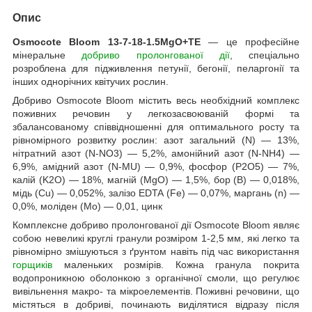
Опис
Osmocote Bloom 13-7-18-1.5MgO+TE
— це професійне
мінеральне
добриво пролонгованої дії
, спеціально
розроблена для підживлення петунії, бегонії, пеларгонії та
інших однорічних квітучих рослин.
Добриво Osmocote Bloom містить весь необхідний комплекс
поживних речовин у легкозасвоюваній формі та
збалансованому співвідношенні для оптимального росту та
рівномірного розвитку рослин: азот загальний (N) — 13%,
нітратний азот (N-NO3) — 5,2%, амонійний азот (N-NH4) —
6,9%, амідний азот (N-MU) — 0,9%, фосфор (P2O5) — 7%,
калій (K2O) — 18%, магній (MgO) — 1,5%, бор (В) — 0,018%,
мідь (Cu) — 0,052%, залізо EDTA (Fe) — 0,07%, маргань (n) —
0,0%, моліден (Mo) — 0,01, цинк
Комплексне добриво пролонгованої дії Osmocote Bloom являє
собою невеликі круглі гранули розміром 1-2,5 мм, які легко та
рівномірно змішуються з ґрунтом навіть під час використання
горщиків
маленьких розмірів. Кожна гранула покрита
водопроникною оболонкою з органічної смоли, що регулює
вивільнення макро- та мікроелементів. Поживні речовини, що
містяться в добриві, починають виділятися відразу після