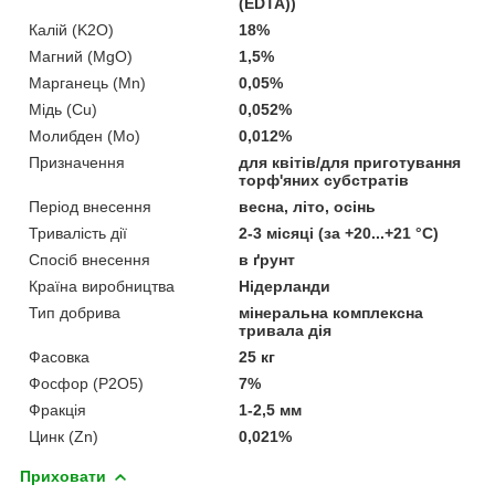
(EDTA))
Калій (K2O)
18%
Магний (MgO)
1,5%
Марганець (Mn)
0,05%
Мідь (Cu)
0,052%
Молибден (Mo)
0,012%
Призначення
для квітів/для приготування
торф'яних субстратів
Період внесення
весна, літо, осінь
Тривалість дії
2-3 місяці (за +20...+21 °C)
Спосіб внесення
в ґрунт
Країна виробництва
Нідерланди
Тип добрива
мінеральна комплексна
тривала дія
Фасовка
25 кг
Фосфор (P2O5)
7%
Фракція
1-2,5 мм
Цинк (Zn)
0,021%
Приховати