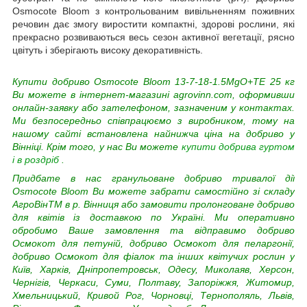
Osmocote Bloom з контрольованим вивільненням поживних
речовин дає змогу виростити компактні, здорові рослини, які
прекрасно розвиваються весь сезон активної вегетації, рясно
цвітуть і зберігають високу декоративність.
Купити добриво Osmocote Bloom 13-7-18-1.5MgO+TE 25 кг
Ви можете в інтернет-магазині agrovinn.com, оформивши
онлайн-заявку або зателефоном, зазначеним у контактах.
Ми безпосередньо співпрацюємо з виробником, тому на
нашому сайті встановлена найнижча ціна на добриво у
Вінніці. Крім того, у нас Ви можете
купити добрива гуртом
і в роздріб
.
Придбате в нас гранульоване добриво тривалої дії
Osmocote Bloom Ви можете забрати самостійно зі складу
АгроВінTM в р. Вінниця або замовити пролонговане добриво
для квітів із доставкою по Україні. Ми оперативно
обробимо Ваше замовлення та відправимо добриво
Осмокот для петуній, добриво Осмокот для пеларгонії,
добриво Осмокот для фіалок та інших квітучих рослин у
Київ, Харків, Дніпропетровськ, Одесу, Миколаяв, Херсон,
Чернігів, Черкаси, Суми, Полтаву, Запоріжжя, Житомир,
Хмельницький, Кривой Рог, Чорновці, Тернополяль, Львів,