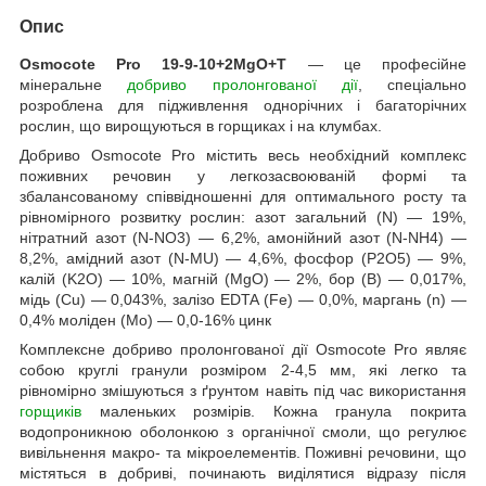
Опис
Osmocote Pro 19-9-10+2MgO+T
— це професійне
мінеральне
добриво пролонгованої дії
, спеціально
розроблена для підживлення однорічних і багаторічних
рослин, що вирощуються в горщиках і на клумбах.
Добриво Osmocote Pro містить весь необхідний комплекс
поживних речовин у легкозасвоюваній формі та
збалансованому співвідношенні для оптимального росту та
рівномірного розвитку рослин: азот загальний (N) — 19%,
нітратний азот (N-NO3) — 6,2%, амонійний азот (N-NH4) —
8,2%, амідний азот (N-MU) — 4,6%, фосфор (P2O5) — 9%,
калій (K2O) — 10%, магній (MgO) — 2%, бор (В) — 0,017%,
мідь (Cu) — 0,043%, залізо EDTA (Fe) — 0,0%, маргань (n) —
0,4% моліден (Mo) — 0,0-16% цинк
Комплексне добриво пролонгованої дії Osmocote Pro являє
собою круглі гранули розміром 2-4,5 мм, які легко та
рівномірно змішуються з ґрунтом навіть під час використання
горщиків
маленьких розмірів. Кожна гранула покрита
водопроникною оболонкою з органічної смоли, що регулює
вивільнення макро- та мікроелементів. Поживні речовини, що
містяться в добриві, починають виділятися відразу після