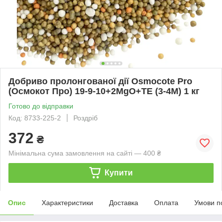
Добриво пролонгованої дії Osmocote Pro
(Осмокот Про) 19-9-10+2MgO+TE (3-4M) 1 кг
Готово до відправки
Код: 8733-225-2
Роздріб
372
₴
Мінімальна сума замовлення на сайті — 400 ₴
Купити
Опис
Характеристики
Доставка
Оплата
Умови п