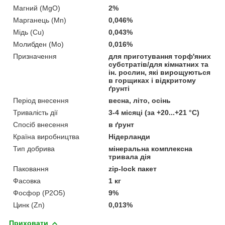
Магний (MgO)
2%
Марганець (Mn)
0,046%
Мідь (Cu)
0,043%
Молибден (Mo)
0,016%
Призначення
для приготування торф'яних
субстратів/для кімнатних та
ін. рослин, які вирощуються
в горщиках і відкритому
ґрунті
Період внесення
весна, літо, осінь
Тривалість дії
3-4 місяці (за +20...+21 °C)
Спосіб внесення
в ґрунт
Країна виробництва
Нідерланди
Тип добрива
мінеральна комплексна
тривала дія
Паковання
zip-lock пакет
Фасовка
1 кг
Фосфор (P2O5)
9%
Цинк (Zn)
0,013%
Приховати