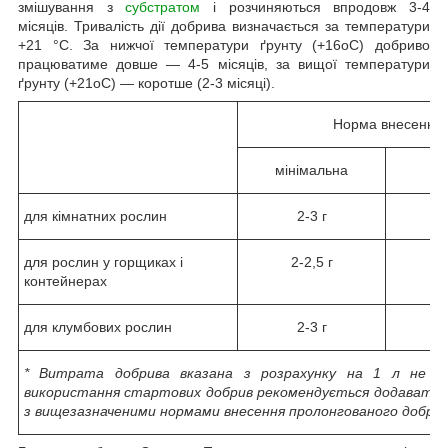
змішування з
субстратом
і розчиняються впродовж 3-4
місяців. Тривалість дії добрива визначається за температури
+21 °C. За нижчої температури ґрунту (+16oC) добриво
працюватиме довше — 4-5 місяців, за вищої температури
ґрунту (+21oC) — коротше (2-3 місяці).
Норма внесення д
мінімальна
б
для кімнатних рослин
2-3 г
для рослин у горщиках і
2-2,5 г
3
контейнерах
для клумбових рослин
2-3 г
3
* Витрата добрива вказана з розрахунку на 1 л не пі
використання стартових добрив рекомендується додавати не 
з вищезазначеними нормами внесення пролонгованого добрив