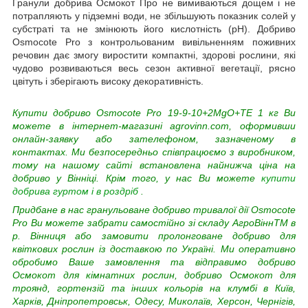
Гранули добрива Осмокот Про не вимиваються дощем і не
потрапляють у підземні води, не збільшують показник солей у
субстраті та не змінюють його кислотність (рН). Добриво
Osmocote Pro з контрольованим вивільненням поживних
речовин дає змогу виростити компактні, здорові рослини, які
чудово розвиваються весь сезон активної вегетації, рясно
цвітуть і зберігають високу декоративність.
Купити добриво Osmocote Pro 19-9-10+2MgO+TE 1 кг Ви
можете в інтернет-магазині agrovinn.com, оформивши
онлайн-заявку або зателефоном, зазначеному в
контактах. Ми безпосередньо співпрацюємо з виробником,
тому на нашому сайті встановлена найнижча ціна на
добриво у Вінніці. Крім того, у нас Ви можете
купити
добрива гуртом і в роздріб
.
Придбане в нас гранульоване добриво тривалої дії Osmocote
Pro Ви можете забрати самостійно зі складу АгроВіннTM в
р. Вінниця або замовити пролонговане добриво для
квіткових рослин із доставкою по Україні. Ми оперативно
обробимо Ваше замовлення та відправимо добриво
Осмокот для кімнатних рослин, добриво Осмокот для
троянд, гортензій та інших кольорів на клумбі в Київ,
Харків, Дніпропетровськ, Одесу, Миколаїв, Херсон, Чернігів,