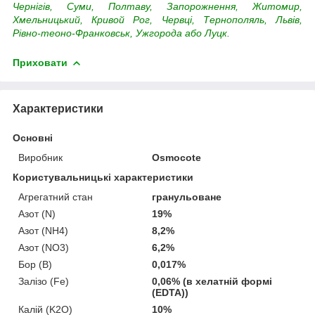
Чернігів, Суми, Полтаву, Запорожнення, Житомир,
Хмельницький, Кривой Рог, Червці, Тернополяль, Львів,
Рівно-теоно-Франковськ, Ужгорода або Луцк.
Приховати
Характеристики
Основні
Виробник
Osmocote
Користувальницькі характеристики
Агрегатний стан
гранульоване
Азот (N)
19%
Азот (NH4)
8,2%
Азот (NO3)
6,2%
Бор (В)
0,017%
Залізо (Fe)
0,06% (в хелатній формі
(EDTA))
Калій (K2O)
10%