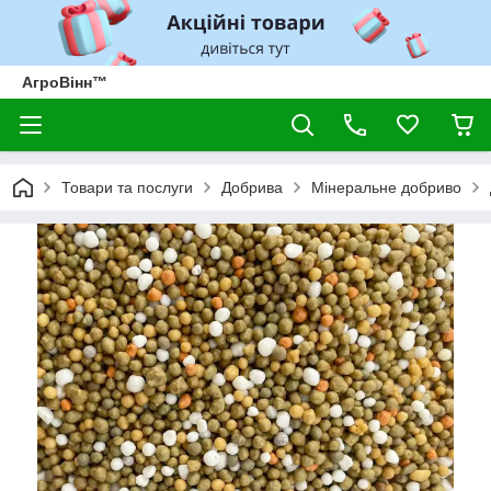
АгроВінн™
Товари та послуги
Добрива
Мінеральне добриво