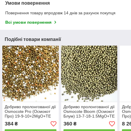
Умови повернення
Повернення товару впродовж 14 днів за рахунок покупця
Всі умови повернення
Подібні товари компанії
Добриво пролонгованої дії
Добриво пролонгованої дії
Добр
Osmocote Pro (Осмокот
Osmocote Bloom (Осмокот
Osmo
Про) 19-9-10+2MgO+TE
Блум) 13-7-18-1.5MgO+TE
Про
(5-6M) 1 кг
(2-3M) 1 кг
(3-4
384
360
8 2
₴
₴