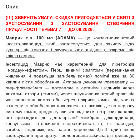
Опис
(!!!) ЗВЕРНІТЬ УВАГУ: СКИДКА ПРИГОДУЄТЬСЯ У СВЯТІ З
ЗАСТОСУВАННЯ З ЗАСТОСУВАННЯ СТВОРЕННЯ
ПРИДАТНОСТІ ПЕРЕВАГИ — ДО 06.2026.
Маврик е.в. 100 мл (ADAMA)
— це
контактно-кишковий
інсекто-акарицид, який застосовується для захисту від/х
культур від гризних і звужувальних шкідників, зокрема від
кліщів варроа.
Інсектицид Маврик має характерний для піретроїдів
«нокдаун-ефектом». Перші видимі симптоми (перемикання
живлення й подальша загибель комах) помітні вже за 30
хвилин після оброблення
. Активна речовина препарату —
тау-флювалінат —
потрапляє в організм шкідників через
дихальні отвори (стигми), через шлунково-кишковий тракт під
час живлення комах або через покриви комах під час їх
зіткнення з обробленою поверхнею та швидко діє на нервову
систему комах, продовжуючи час відкриття натрієвих каналів,
що призводить до деполярізації мембран, декоординації,
конвульсіям, інтенсивної гіперактивності та, як наслідок,
загибелі шкідників, яка настає упродовж 0,5-3 годин після
застосування препарату. Пролонгована захисна дія триває до