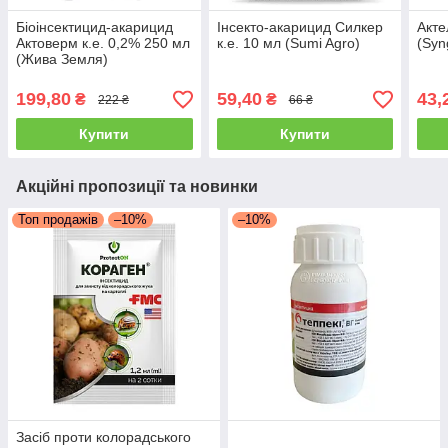
Біоінсектицид-акарицид
Інсекто-акарицид Силкер
Акте
Актоверм к.е. 0,2% 250 мл
к.е. 10 мл (Sumi Agro)
(Syn
(Жива Земля)
199,80
59,40
43,
₴
₴
222 ₴
66 ₴
Купити
Купити
Акційні пропозиції та новинки
Топ продажів
–10%
–10%
Засіб проти колорадського