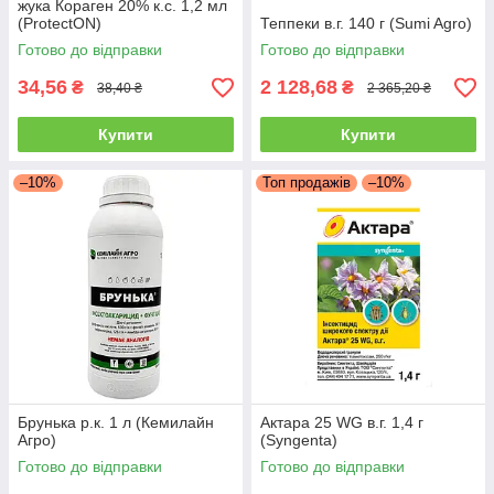
жука Кораген 20% к.с. 1,2 мл
(ProtectON)
Теппеки в.г. 140 г (Sumi Agro)
Готово до відправки
Готово до відправки
34,56
2 128,68
₴
₴
38,40 ₴
2 365,20 ₴
Купити
Купити
–10%
Топ продажів
–10%
Брунька р.к. 1 л (Кемилайн
Актара 25 WG в.г. 1,4 г
Агро)
(Syngenta)
Готово до відправки
Готово до відправки