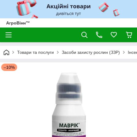
АгроВінн™
Товари та послуги
Засоби захисту рослин (ЗЗР)
Інсе
–10%