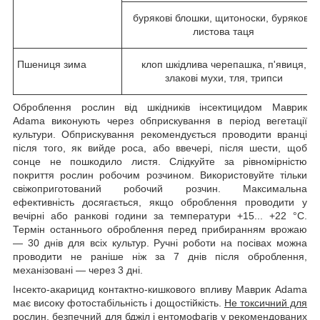
бурякові блошки, щитоноски, бурякова
листова таця
Пшениця зима
клоп шкідлива черепашка, п'явиця,
злакові мухи, тля, трипси
Оброблення рослин від шкідників інсектицидом Маврик
Adama виконують через обприскування в період вегетації
культури. Обприскування рекомендується проводити вранці
після того, як вийде роса, або ввечері, після шести, щоб
сонце не пошкодило листя. Слідкуйте за рівномірністю
покриття рослин робочим розчином. Використовуйте тільки
свіжоприготований робочий розчин. Максимальна
ефективність досягається, якщо оброблення проводити у
вечірні або ранкові години за температури +15... +22 °C.
Термін останнього оброблення перед прибиранням врожаю
— 30 днів для всіх культур. Ручні роботи на посівах можна
проводити не раніше ніж за 7 днів після оброблення,
механізовані — через 3 дні.
Інсекто-акарицид контактно-кишкового впливу Маврик Adama
має високу фотостабільність і дощостійкість.
Не токсичний для
рослин, безпечний для бджіл і ентомофагів у рекомендованих