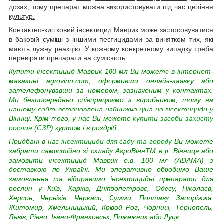
дозах, тому препарат можна використовувати під час цвітіння
культур.
Контактно-кишковий інсектицид Маврик може застосовуватися
в баковій суміші з іншими пестицидами за винятком тих, які
мають лужну реакцію. У кожному конкретному випадку треба
перевіряти препарати на сумісність.
Купити інсектицид Маврик 100 мл Ви можете в інтернет-
магазині agrovinn.com, оформивши онлайн-заявку або
зателефонувавши за номером, зазначеним у контактах.
Ми безпосередньо співпрацюємо з виробником, тому на
нашому сайті встановлена найнижча ціна на інсектициди у
Вінніці. Крім того, у нас Ви можете
купити засоби захисту
рослин (СЗР)
гуртом і в роздріб.
Придбані в нас
інсектициди для саду та городу
Ви можете
забрати самостійно зі складу АгроВіннTM в р. Вінниця або
замовити інсектицид Маврик е.в. 100 мл (ADAMA) з
доставкою по Україні. Ми оперативно обробимо Ваше
замовлення та відправимо інсектицидні препарати для
рослин у Київ, Харків, Дніпропетровс, Одесу, Ніколаєв,
Херсон, Чернігів, Черкаси, Сумми, Полтаву, Запоріжжя,
Житомир, Хмельницький, Крівой Рог, Чорниці, Тернопель,
Львів, Рівно, Івано-Франковськ, Пожежник або Луцк.