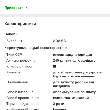
Приховати
Характеристики
Основні
Виробник
ADAMA
Користувальницькі характеристики
Типи СЗР
инсектицид, акарицид
Активна речовина
240 г/л тау-флювалінату
Клас токсичності
III
Культура
для яблуні, ріпаку, цукрових
буряків, озимої пшениці
Призначення
для захисту рослин від
шкідників
Спосіб внесення
обприскування по листу
Спосіб проникнення
контактно-кишковий
Термін придатності
2 роки
Країна виробництва,
Ізраела