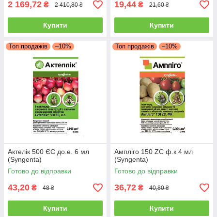
2 169,72
19,44
₴
₴
2 410,80 ₴
21,60 ₴
Купити
Купити
Топ продажів
–10%
Топ продажів
–10%
Актелік 500 ЄС до.е. 6 мл
Ампліго 150 ZC ф.к 4 мл
(Syngenta)
(Syngenta)
Готово до відправки
Готово до відправки
43,20
36,72
₴
₴
48 ₴
40,80 ₴
Купити
Купити