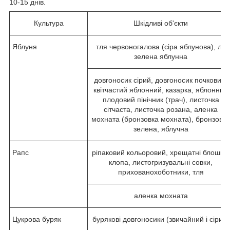
10-15 днів.
Культура
Шкідливі об'єкти
Яблуня
тля червоногалова (сіра яблунова), ля
зелена яблунна
довгоносик сірий, довгоносик почковий,
квітчастий яблонний, казарка, яблонний
плодовий пінічник (трач), листочка
сітчаста, листочка розана, аленка
мохната (бронзовка мохната), бронзовка
зелена, яблучна
Рапс
ріпаковий кольоровий, хрещатні блошки,
клопа, листогризувальні совки,
прихованохоботники, тля
аленка мохната
Цукрова буряк
бурякові довгоносики (звичайний і сірий)