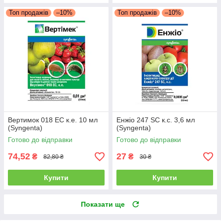
Топ продажів
–10%
Топ продажів
–10%
Вертимок 018 EC к.е. 10 мл
Енжіо 247 SC к.с. 3,6 мл
(Syngenta)
(Syngenta)
Готово до відправки
Готово до відправки
74,52
27
₴
₴
82,80 ₴
30 ₴
Купити
Купити
Показати ще