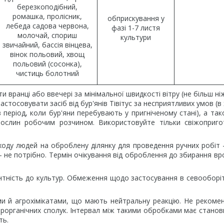
березкоподібний,
ромашка, пролісник,
обприскування у
лебеда садова червона,
фазі 1-7 листя
молочай, спориш
культури
звичайний, бассія вінцева,
вінок польовий, хвощ
польовий (сосонка),
чистиць болотний
вранці або ввечері за мінімальної швидкості вітру (не більш ніж 
астосовувати засіб від бур'янів Тівітус за несприятливих умов (в
період, коли бур'яни перебувають у пригніченому стані), а так
 рослин робочим розчином. Використовуйте тільки свіжоприг
ходу людей на оброблену ділянку для проведення ручних робіт 
— не потрібно. Термін очікування від оброблення до збирання в
нтність до культур. Обмеження щодо застосування в севооборіт
ми й агрохімікатами, що мають нейтральну реакцію. Не рекоме
орорганічних сполук. Інтервал між такими обробками має станов
ть.