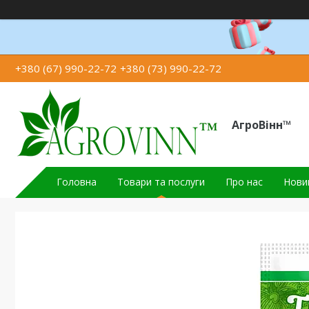
+380 (67) 990-22-72
+380 (73) 990-22-72
АгроВінн™
Головна
Товари та послуги
Про нас
Новин