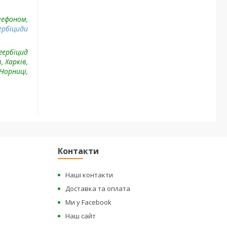
лефоном,
ербіциди
гербіцид
 Харків,
Чорниці,
Контакти
Наші контакти
Доставка та оплата
Ми у Facebook
Наш сайт