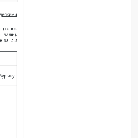
 деякими
і (точок
 валін).
е за 2-3
бур'яну