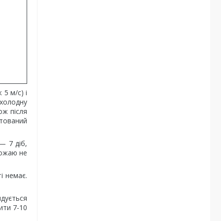
5 м/с) і
 холодну
ож після
отований
— 7 діб,
рожаю не
і немає.
ндується
ити 7-10