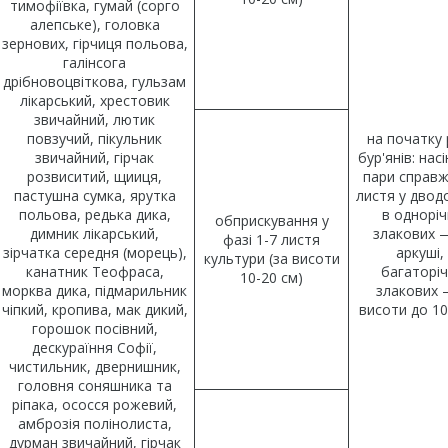
тимофіївка, гумай (сорго
алепське), головка
зернових, гірчиця польова,
галінсога
дрібновоцвіткова, гульзам
лікарський, хрестовик
звичайний, лютик
повзучий, пікульник
на початку 
звичайний, гірчак
бур'янів: насі
розвиситий, щииця,
пари справ
пастушна сумка, ярутка
листя у двод
польова, редька дика,
в одноріч
обприскування у
димник лікарський,
злакових 
фазі 1-7 листя
зірчатка середня (морець),
аркуші,
культури (за висоти
канатник Теофраса,
багаторіч
10-20 см)
морква дика, підмарильник
злакових 
чіпкий, кропива, мак дикий,
висоти до 10
горошок посівний,
дескураїння Софії,
чистильник, двернишник,
головня соняшника та
ріпака, ососся рожевий,
амброзія полінолиста,
дурман звичайний, гірчак