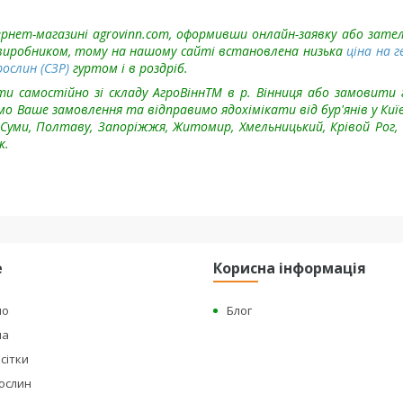
нтернет-магазині agrovinn.com, оформивши онлайн-заявку або зате
 виробником, тому на нашому сайті встановлена низька
ціна на г
ослин (СЗР)
гуртом і в роздріб.
и самостійно зі складу АгроВіннTM в р. Вінниця або замовити 
мо Ваше замовлення та відправимо ядохімікати від бур'янів у Київ,
и, Суми, Полтаву, Запоріжжя, Житомир, Хмельницький, Крівой Рог, 
к.
е
Корисна інформація
но
Блог
на
сітки
рослин