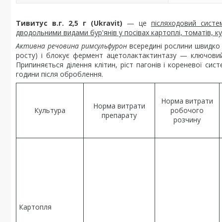
Тивитус в.г. 2,5 г (Ukravit)
— це
післяходовий систе
дводольними видами бур'янів у посівах картоплі, томатів, ку
Активна речовина римсульфурон
всередині рослини швидко 
росту) і блокує фермент ацетолактактинтазу — ключовий е
Припиняється ділення клітин, ріст пагонів і кореневої сист
години після оброблення.
Норма витрати
Норма витрати
Культура
робочого
препарату
розчину
Картопля