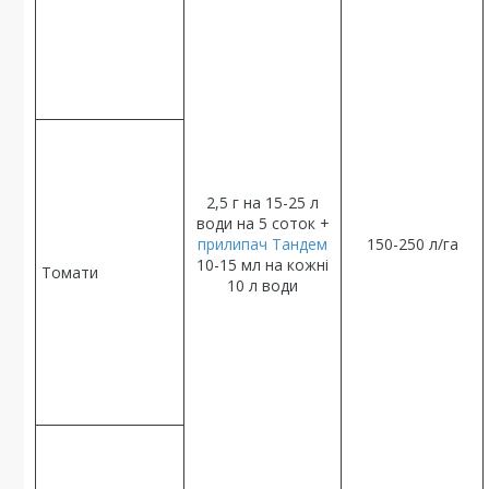
2,5 г на 15-25 л
води на 5 соток +
прилипач Тандем
150-250 л/га
10-15 мл на кожні
Томати
10 л води