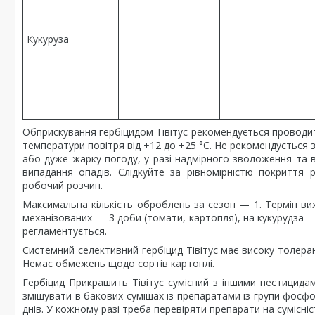
Кукуруза
Обприскування гербіцидом Тівітус рекомендується проводити 
температури повітря від +12 до +25 °C. Не рекомендується з
або дуже жарку погоду, у разі надмірного зволоження та в 
випадання опадів. Слідкуйте за рівномірністю покриття
робочий розчин.
Максимальна кількість оброблень за сезон — 1. Термін ви
механізованих — 3 доби (томати, картопля), на кукурудза 
регламентується.
Системний селективний гербіцид Тівітус має високу толера
Немає обмежень щодо сортів картоплі.
Гербіцид Прикрашить Тівітус сумісний з іншими пестицида
змішувати в бакових сумішах із препаратами із групи фосф
днів. У кожному разі треба перевіряти препарати на сумісніс