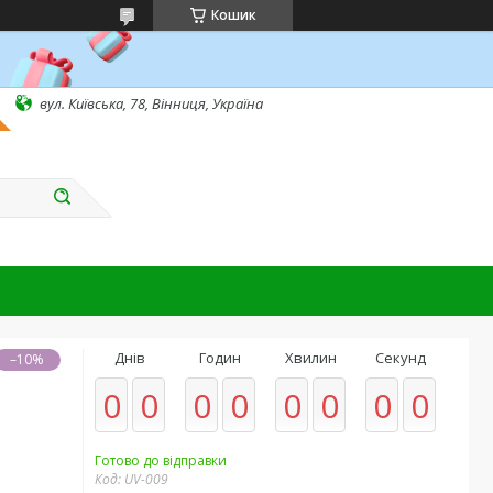
Кошик
вул. Київська, 78, Вінниця, Україна
Днів
Годин
Хвилин
Секунд
–10%
0
0
0
0
0
0
0
0
Готово до відправки
Код:
UV-009