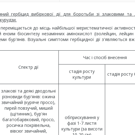
мний гербіцид вибіркової дії для боротьби зі злаковими та
курудзи.
переміщається до місць найбільшої меристематичної активност
нзим біосинтезу незамінних амінокислот (ізолейцин, лейцин і
еми бур'янів. Візуальні симптоми гербіцидної дії з'являються вж
Час і спосіб внесення
Спектр дії
стадія росту
стадія росту 
культури
злакові та деякі дводольні
різновиди бур'янів: ожина
звичайний (куряче просо),
пирей повзучий, мишей
(щітинник), бур'ян
обприскування у
багатобарвковий, просо,
фазі 1-7 листя
росичка покрівельна,
культури (за висоти
вівсюг звичайний,
10-20 см)