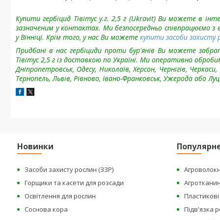
Купити гербіцид Тівітус у.г. 2,5 г (Ukravit) Ви можете в і
зазначеним у контактах. Ми безпосередньо співпрацюємо з
у Вінніці. Крім того, у нас Ви можете
купити засоби захисту р
Придбані в нас гербіциди проти бур'янів Ви можете забрат
Тівітус 2,5 г із доставкою по Україні. Ми оперативно оброби
Дніпропетровськ, Одесу, Николаїв, Херсон, Чернігів, Черкас
Тернопель, Львів, Рівново, Івано-Франковськ, Ужерода або Луц
Новинки
Популярн
Засоби захисту рослин (ЗЗР)
Агроволок
Горщики та касети для розсади
Агроткани
Освітлення для рослин
Пластикові 
Соснова кора
Підв'язка 