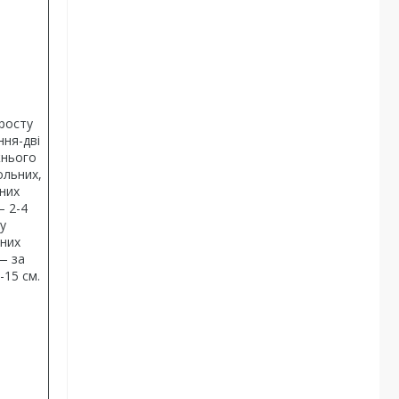
росту
ння-дві
жнього
ольних,
них
— 2-4
 у
них
— за
-15 см.