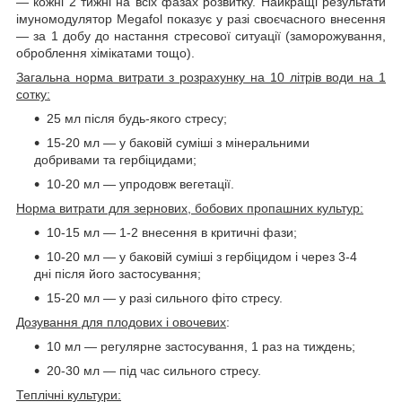
— кожні 2 тижні на всіх фазах розвитку. Найкращі результати
імуномодулятор Megafol показує у разі своєчасного внесення
— за 1 добу до настання стресової ситуації (заморожування,
оброблення хімікатами тощо).
Загальна норма витрати з розрахунку на 10 літрів води на 1
сотку:
25 мл після будь-якого стресу;
15-20 мл — у баковій суміші з мінеральними
добривами та гербіцидами;
10-20 мл — упродовж вегетації.
Норма витрати для зернових, бобових пропашних культур:
10-15 мл — 1-2 внесення в критичні фази;
10-20 мл — у баковій суміші з гербіцидом і через 3-4
дні після його застосування;
15-20 мл — у разі сильного фіто стресу.
Дозування для плодових і овочевих
:
10 мл — регулярне застосування, 1 раз на тиждень;
20-30 мл — під час сильного стресу.
Теплічні культури: