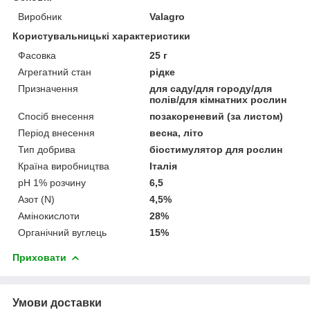
Виробник
Valagro
Користувальницькі характеристики
Фасовка
25 г
Агрегатний стан
рідке
Призначення
для саду/для городу/для
полів/для кімнатних рослин
Спосіб внесення
позакореневий (за листом)
Період внесення
весна, літо
Тип добрива
біостимулятор для рослин
Країна виробництва
Італія
pH 1% розчину
6,5
Азот (N)
4,5%
Амінокислоти
28%
Органічний вуглець
15%
Приховати
Умови доставки