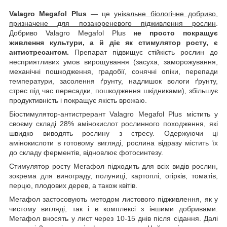
Valagro Megafol Plus
— це
унікальне біологічне добриво,
призначене для позакореневого підживлення рослин
.
Добриво Valagro Megafol Plus
не просто покращує
живлення культури, а й діє як стимулятор росту, є
антистресантом.
Препарат підвищує стійкість рослин до
несприятливих умов вирощування (засуха, заморожування,
механічні пошкодження, градобії, сонячні опіки, перепади
температури, засолення ґрунту, надлишок вологи ґрунту,
стрес під час пересадки, пошкодження шкідниками), збільшує
продуктивність і покращує якість врожаю.
Біостимулятор-антистрерант Valagro Megafol Plus містить у
своєму складі 28% амінокислот рослинного походження, які
швидко виводять рослину з стресу. Одержуючи ці
амінокислоти в готовому вигляді, рослина відразу містить їх
до складу ферментів, відновлює фотосинтезу.
Стимулятор росту Мегафол підходить для всіх видів рослин,
зокрема для винограду, полуниці, картоплі, огірків, томатів,
перцю, плодових дерев, а також квітів.
Мегафол застосовують методом листового підживлення, як у
чистому вигляді, так і в комплексі з іншими добривами.
Мегафол вносять у лист через 10-15 днів після сідання. Далі