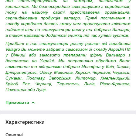
або зателефонувавши за номером, зазначеним у
контактах. Ми безпосередньо співпрацюємо з виробником,
тому на нашому сайті представлена оригінальна,
сертифікована продукція валагро. Прямі постачання з
заводу виробника дають змогу нам пропонувати клієнтам
найнижчі ціни на
стимулятори росту та добрива Валагро,
а також надавати додаткові знижки під час купівлі гуртом.
Придбані в нас
стимулятори росту рослин
від виробника
Valagro Ви можете забрати самовозом зі складу АгроВinTM
у Вінниці або замовити препарати фірми Вальагро з
доставкою по Україні. Ми оперативно обробимо Ваше
замовлення та відправимо добриво Мегафол у Київ, Харків,
Дніпропетровс, Одесу, Миколаїв, Херсон, Чернігов, Черкаси,
Сумами, Полтаву, Запоріжжя, Житомир, Хмельницький,
Крівой Рог, Чорниці, Тернопель, Львів, Рівно-Франков,
Пожежник або Луцк.
Приховати
Характеристики
Основні