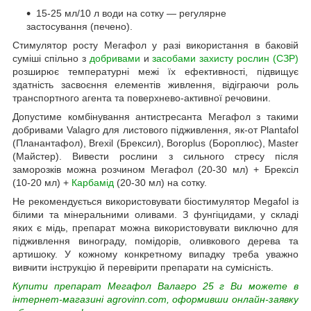
15-25 мл/10 л води на сотку — регулярне
застосування (печено).
Стимулятор росту Мегафол у разі використання в баковій
суміші спільно з
добривами
и
засобами захисту рослин (СЗР)
розширює температурні межі їх ефективності, підвищує
здатність засвоєння елементів живлення, відіграючи роль
транспортного агента та поверхнево-активної речовини.
Допустиме комбінування антистресанта Мегафол з такими
добривами Valagro для листового підживлення, як-от Plantafol
(Планантафол), Brexil (Брексил), Boroplus (Бороплюс), Master
(Майстер). Вивести рослини з сильного стресу після
заморозків можна розчином Мегафол (20-30 мл) + Брексіл
(10-20 мл) +
Карбамід
(20-30 мл) на сотку.
Не рекомендується використовувати біостимулятор Megafol із
білими та мінеральними оливами. З фунгіцидами, у складі
яких є мідь, препарат можна використовувати виключно для
підживлення винограду, помідорів, оливкового дерева та
артишоку. У кожному конкретному випадку треба уважно
вивчити інструкцію й перевірити препарати на сумісність.
Купити препарат Мегафол Валагро 25 г Ви можете в
інтернет-магазині agrovinn.com, оформивши онлайн-заявку