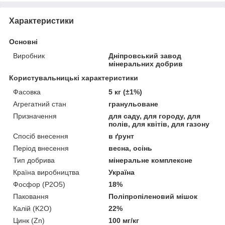
Характеристики
Основні
Виробник
Дніпровський завод
мінеральних добрив
Користувальницькі характеристики
Фасовка
5 кг (±1%)
Агрегатний стан
гранульоване
Призначення
для саду, для городу, для
полів, для квітів, для газону
Спосіб внесення
в ґрунт
Період внесення
весна, осінь
Тип добрива
мінеральне комплексне
Країна виробництва
Україна
Фосфор (P2O5)
18%
Паковання
Поліпропіленовий мішок
Калій (K2O)
22%
Цинк (Zn)
100 мг/кг