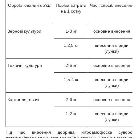
Оброблюваний об'єкт
Норма витрати
Час і спосіб внесення
на 1 сотку
Зернові культури
1-3 кг
основне внесення
1,2,5 кг
внесення в ряди
(лунки)
Технічні культури
2-6 кг
основне внесення
1,5-4 кг
внесення в ряди
(лунки)
Картопля, овочі
2-6 кг
основне внесення
1-2 кг
внесення в ряди
(лунки)
Під час внесення добрива нітроамофоска суворо
дотримуйтеся норми, зазначеної в інструкції. Норми внесення