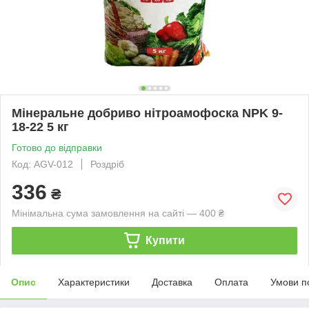
Мінеральне добриво нітроамофоска NPK 9-
18-22 5 кг
Готово до відправки
Код: AGV-012
Роздріб
336
₴
Мінімальна сума замовлення на сайті — 400 ₴
Купити
Опис
Характеристики
Доставка
Оплата
Умови п