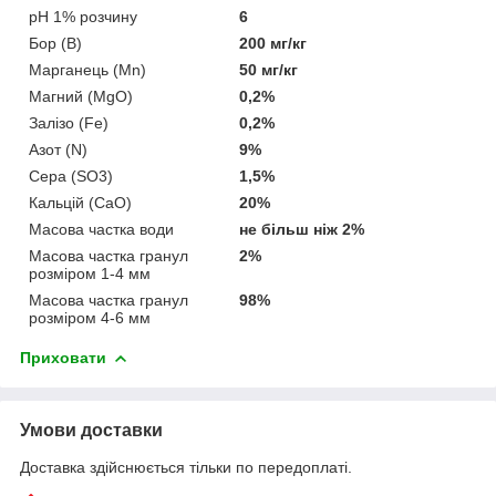
pH 1% розчину
6
Бор (В)
200 мг/кг
Марганець (Mn)
50 мг/кг
Магний (MgO)
0,2%
Залізо (Fe)
0,2%
Азот (N)
9%
Сера (SO3)
1,5%
Кальцій (СаО)
20%
Масова частка води
не більш ніж 2%
Масова частка гранул
2%
розміром 1-4 мм
Масова частка гранул
98%
розміром 4-6 мм
Приховати
Умови доставки
Доставка здійснюється тільки по передоплаті.