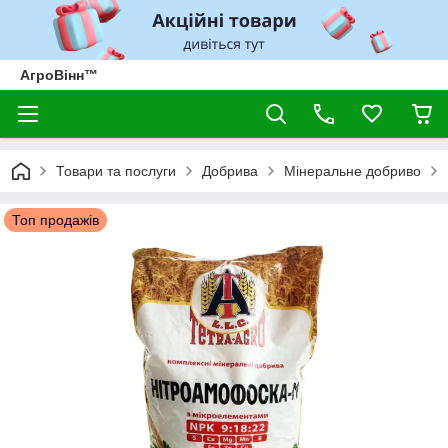
АгроВінн™
Товари та послуги
Добрива
Мінеральне добриво
Топ продажів