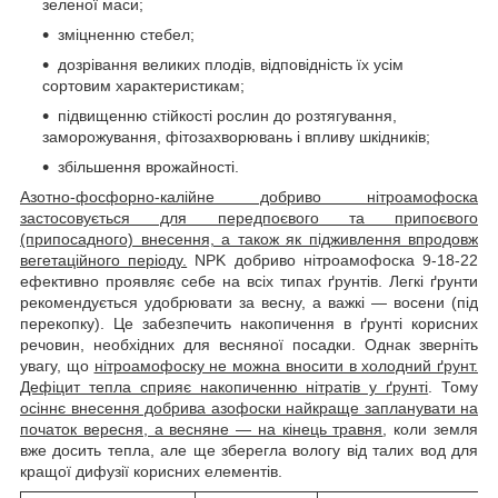
зеленої маси;
зміцненню стебел;
дозрівання великих плодів, відповідність їх усім
сортовим характеристикам;
підвищенню стійкості рослин до розтягування,
заморожування, фітозахворювань і впливу шкідників;
збільшення врожайності.
Азотно-фосфорно-калійне добриво нітроамофоска
застосовується для передпоєвого та припоєвого
(припосадного) внесення, а також як підживлення впродовж
вегетаційного періоду.
NPK добриво нітроамофоска 9-18-22
ефективно проявляє себе на всіх типах ґрунтів. Легкі ґрунти
рекомендується удобрювати за весну, а важкі — восени (під
перекопку). Це забезпечить накопичення в ґрунті корисних
речовин, необхідних для весняної посадки. Однак зверніть
увагу, що
нітроамофоску не можна вносити в холодний ґрунт.
Дефіцит тепла сприяє накопиченню нітратів у ґрунті
. Тому
осіннє внесення добрива азофоски найкраще запланувати на
початок вересня, а весняне — на кінець травня
, коли земля
вже досить тепла, але ще зберегла вологу від талих вод для
кращої дифузії корисних елементів.