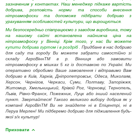
зазначеним у контактах. Наш менеджер підкаже вартість
добрива, розповість норми та способи внесення
нітроамофоски та допоможе підібрати добриво з
урахуванням особливостей культури, що вирощується.
Ми безпосередньо співпрацюємо з заводом виробника, тому
на нашому сайті встановлена найнижча ціна на
нітроамофоску у Вінніці. Крім того, у нас Ви можете
купити добрива гуртом і в роздріб
.
Придбане в нас добриво
для саду та городу Ви можете забрати самостійно зі
складу АгроВіннTM в р. Вінниця або замовити
нітроамофоску в мішках 5 кг із доставкою по Україні. Ми
оперативно обробимо Ваше замовлення і відправимо Вам
добриво в Київ, Харків, Дніпропетровськ, Одеса, Миколаяв,
Херсон, Чернігов, Черкаси, Суми, Полтаву, Запоріжжя,
Житомир, Хмельницький, Крівой Рог, Чорновці, Тернопель,
Львів, Рівно-Франск, Пожежник, Луцк або інший населений
пункт. Звертайтеся! Такого великого вибору добрив як у
компанії АгроВinTM Ви не знайдете ні в Епіцентрі, ні в
Леруа Мерлен! Ми підберемо добриво для підживлення будь-
якої з/х культур!
Приховати