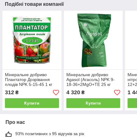
Подібні товари компанії
Мінеральне добриво
Мінеральне добриво
Міне
Плантатор Дозрівання
Agasol (Агасоль) NPK 9-
нітр
плодів NPK 5-15-45 1 кг
18-36+2MgO+ТЕ 25 кг
12+2
(Кіссон)
(Agafert)
312
4 320
1 4
₴
₴
Купити
Купити
Про нас
93% позитивних з 95 відгуків за рік