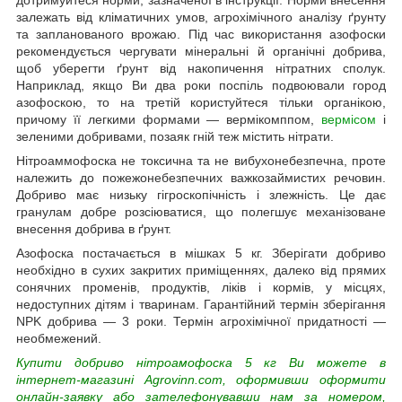
залежать від кліматичних умов, агрохімічного аналізу ґрунту
та запланованого врожаю. Під час використання азофоски
рекомендується чергувати мінеральні й органічні добрива,
щоб уберегти ґрунт від накопичення нітратних сполук.
Наприклад, якщо Ви два роки поспіль подвоювали город
азофоскою, то на третій користуйтеся тільки органікою,
причому її легкими формами — вермікомппом,
вермісом
і
зеленими добривами, позаяк гній теж містить нітрати.
Нітроаммофоска не токсична та не вибухонебезпечна, проте
належить до пожежонебезпечних важкозаймистих речовин.
Добриво має низьку гігроскопічність і злежність. Це дає
гранулам добре розсіюватися, що полегшує механізоване
внесення добрива в ґрунт.
Азофоска постачається в мішках 5 кг. Зберігати добриво
необхідно в сухих закритих приміщеннях, далеко від прямих
сонячних променів, продуктів, ліків і кормів, у місцях,
недоступних дітям і тваринам. Гарантійний термін зберігання
NPK добрива — 3 роки. Термін агрохімічної придатності —
необмежений.
Купити добриво нітроамофоска 5 кг Ви можете в
інтернет-магазині Agrovinn.com, оформивши оформити
онлайн-заявку або зателефонувавши нам за номером,