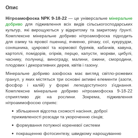
Опис
Нітроамофоска NPK 9-18-22
— це універсальне
мінеральне
добриво
для підживлення всіх видів сільськогосподарських
культур, які вирощуються у відкритому та закритому ґрунті.
Комплексне мінеральне добриво нітроамофоска підходить
для озиму та ярової пшениці, ячменю, ріпаку, сої, кукурудзи,
соняшника, цукрової та кормової буряків, кабачків, кавуна,
картоплі, помідорів, огірків, перцю, капусти, моркви, цибулі,
часнику, полуниці, винограду, малини, ожини, смородини,
плодових і декоративних дерев, квітів і газону.
Мінеральне добриво азофоска має вигляд світло-рожевих
гранул, у яких містяться три основні активні елементи (азоти,
фосфор і калій) у формі легкодоступного з'єднання.
Комплексне мінеральне добриво нітроамофоска 9-18-22
сприятливо діє на рослини. Зокрема, підживлення
нітроаммофосою сприяє:
збільшення відсотка схожості насіння, доброї
приживленості розсади та укороченню сінців;
формування потужної кореневої системи
покращенню фотосинтезу, швидкому нарощуванню