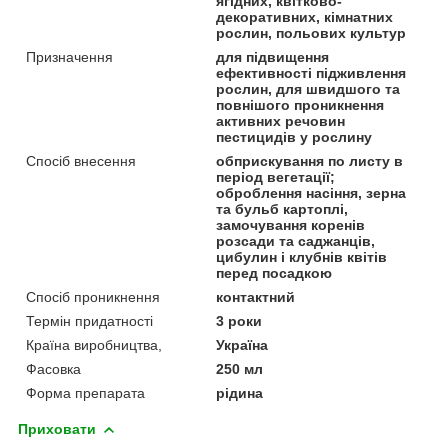
ягідних, квітково-
декоративних, кімнатних
рослин, польових культур
Призначення
для підвищення
ефективності підживлення
рослин, для швидшого та
повнішого проникнення
активних речовин
пестицидів у рослину
Спосіб внесення
обприскування по листу в
період вегетації;
оброблення насіння, зерна
та бульб картоплі,
замочування коренів
розсади та саджанців,
цибулин і клубнів квітів
перед посадкою
Спосіб проникнення
контактний
Термін придатності
3 роки
Країна виробництва,
Україна
Фасовка
250 мл
Форма препарата
рідина
Приховати