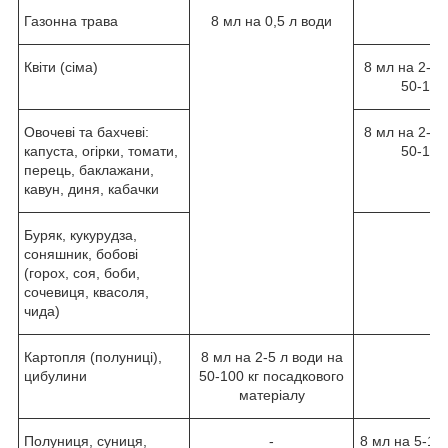
Газонна трава
8 мл на 0,5 л води
-
Квіти (сіма)
8 мл на 2-5 
50-100
Овочеві та бахчеві:
8 мл на 2-5 
капуста, огірки, томати,
50-100
перець, баклажани,
кавун, диня, кабачки
Буряк, кукурудза,
-
соняшник, бобові
(горох, соя, боби,
сочевиця, квасоля,
чида)
Картопля (полуниці),
8 мл на 2-5 л води на
-
цибулини
50-100 кг посадкового
матеріалу
Полуниця, суниця,
-
8 мл на 5-10