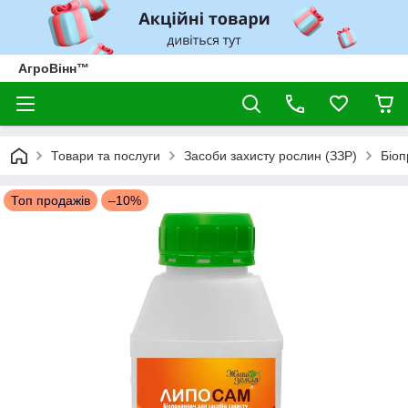
АгроВінн™
Товари та послуги
Засоби захисту рослин (ЗЗР)
Біоп
Топ продажів
–10%