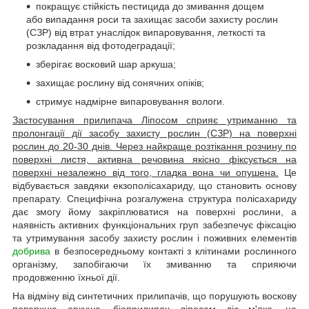
покращує стійкість пестицида до змивання дощем
або випадання роси та захищає засоби захисту рослин
(СЗР) від втрат унаслідок випаровування, леткості та
розкладання від фотодеградації;
зберігає восковий шар аркуша;
захищає рослину від сонячних опіків;
стримує надмірне випаровування вологи.
Застосування прилипача Ліпосом сприяє утриманню та
пролонгації дії засобу захисту рослин (СЗР) на поверхні
рослин до 20-30 днів. Через найкраще розтікання розчину по
поверхні листя, активна речовина якісно фіксується на
поверхні незалежно від того, гладка вона чи опушена.
Це
відбувається завдяки екзополісахариду, що становить основу
препарату. Специфічна розгалужена структура полісахариду
дає змогу йому закріплюватися на поверхні рослини, а
наявність активних функціональних груп забезпечує фіксацію
та утримування засобу захисту рослин і поживних елементів
добрива
в безпосередньому контакті з клітинами рослинного
організму, запобігаючи їх змиванню та сприяючи
продовженню їхньої дії.
На відміну від синтетичних прилипачів, що порушують воскову
поверхню аркуша, біоприлипач ліпосом діє м'яко, не