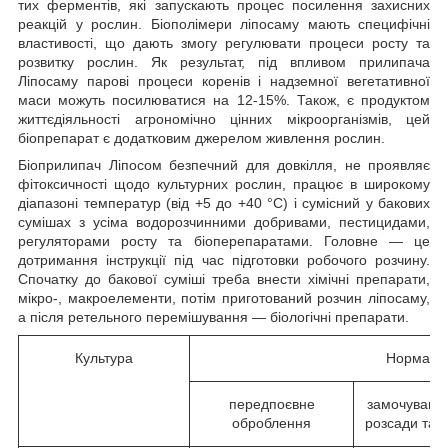
тих ферментів, які запускають процес посилення захисних
реакцій у рослин. Біополімери ліпосаму мають специфічні
властивості, що дають змогу регулювати процеси росту та
розвитку рослин. Як результат, під впливом прилипача
Ліпосаму парові процеси коренів і надземної вегетативної
маси можуть посилюватися на 12-15%. Також, є продуктом
життєдіяльності агрономічно цінних мікроорганізмів, цей
біопрепарат є додатковим джерелом живлення рослин.
Біоприлипач Ліпосом безпечний для довкілля, не проявляє
фітоксичності щодо культурних рослин, працює в широкому
діапазоні температур (від +5 до +40 °C) і сумісний у бакових
сумішах з усіма водорозчинними добривами, пестицидами,
регуляторами росту та біоперепаратами. Головне — це
дотримання інструкції під час підготовки робочого розчину.
Спочатку до бакової суміші треба внести хімічні препарати,
мікро-, макроелементи, потім приготований розчин ліпосаму,
а після ретельного перемішування — біологічні препарати.
Культура
Норма ви
передпоєвне
замочування
оброблення
розсади та 