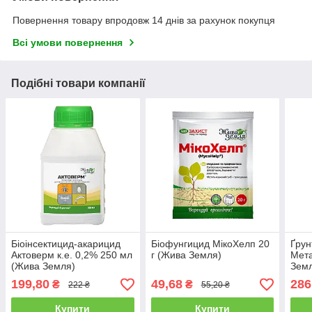
Повернення товару впродовж 14 днів за рахунок покупця
Всі умови повернення
Подібні товари компанії
Біоінсектицид-акарицид
Біофунгицид МікоХелп 20
Ґрун
Актоверм к.е. 0,2% 250 мл
г (Жива Земля)
Мета
(Жива Земля)
Зем
199,80
49,68
286
₴
₴
222 ₴
55,20 ₴
Купити
Купити