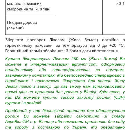
малина, крижовик,
50-100
смородина та ін. ягідні
Плодові дерева
(сажани)
Зберігати препарат Ліпосом (Жива Земля) потрібно в
герметичному пакованні за температури від 0 до +20 °C.
Гарантійний термін зберігання: 3 роки з дати виготовлення.
Купити біоприлипувач Ліпосам
250
мл (Жива Земля) Ви
можете в інтернет-магазині agrovinn.com, оформивши
онлайн-заявку або зателефонувавши за номером,
зазначеним у контактах. Ми безпосередньо співпрацюємо з
виробником і постачаємо біопресати для рослин Живу
Земля прямо з заводу, що дає змогу нам встановлювати
низькі
ціни на прилипачі для рослин
у Вінніці. Крім того, у
нас Ви можете
купити засоби захисту рослин (СЗР)
гуртом і в роздріб.
Придбаний у нас біологічний прилипач для обприскування
рослин Ви можете забрати самостійно зі складу
АгроВіннTM в р. Вінниця або замовити приліпники для саду
та городу з доставкою по Україні. Ми оперативно