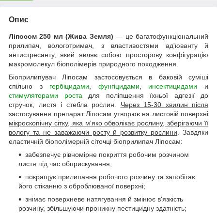
Опис
Ліпосом 250 мл (Жива Земля)
— це багатофункціональний
прилипач, вологотримач, з властивостями ад'юванту й
антистресанту, який являє собою просторову конфігурацію
макромолекул біополімерів природного походження.
Біоприлипувач Ліпосам застосовується в баковій суміші
спільно з
гербіцидами
,
фунгіцидами
,
инсектицидами
и
стимуляторами роста
для поліпшення їхньої адгезії до
стручок, листя і стебла рослин.
Через 15-30 хвилин після
застосування препарат Ліпосам утворює на листовій поверхні
мікроскопічну сітку, яка м'яко обволікає рослину, зберігаючи її
вологу та не заважаючи росту й розвитку рослини
. Завдяки
еластичній біополімерній сіточці біоприлипач Ліпосам:
забезпечує рівномірне покриття робочим розчином
листя під час обприскування;
покращує прилипання робочого розчину та запобігає
його стіканню з оброблюваної поверхні;
знімає поверхневе натягування й змінює в'язкість
розчину, збільшуючи проникну пестицидну здатність;