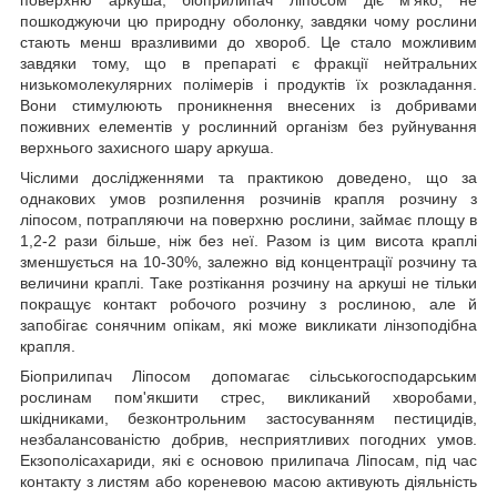
пошкоджуючи цю природну оболонку, завдяки чому рослини
стають менш вразливими до хвороб. Це стало можливим
завдяки тому, що в препараті є фракції нейтральних
низькомолекулярних полімерів і продуктів їх розкладання.
Вони стимулюють проникнення внесених із добривами
поживних елементів у рослинний організм без руйнування
верхнього захисного шару аркуша.
Чіслими дослідженнями та практикою доведено, що за
однакових умов розпилення розчинів крапля розчину з
ліпосом, потрапляючи на поверхню рослини, займає площу в
1,2-2 рази більше, ніж без неї. Разом із цим висота краплі
зменшується на 10-30%, залежно від концентрації розчину та
величини краплі. Таке розтікання розчину на аркуші не тільки
покращує контакт робочого розчину з рослиною, але й
запобігає сонячним опікам, які може викликати лінзоподібна
крапля.
Біоприлипач Ліпосом допомагає сільськогосподарським
рослинам пом'якшити стрес, викликаний хворобами,
шкідниками, безконтрольним застосуванням пестицидів,
незбалансованістю добрив, несприятливих погодних умов.
Екзополісахариди, які є основою прилипача Ліпосам, під час
контакту з листям або кореневою масою активують діяльність