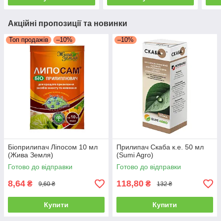
Акційні пропозиції та новинки
Топ продажів
–10%
–10%
Біоприлипач Ліпосом 10 мл
Прилипач Скаба к.е. 50 мл
(Жива Земля)
(Sumi Agro)
Готово до відправки
Готово до відправки
8,64
118,80
₴
₴
9,60 ₴
132 ₴
Купити
Купити