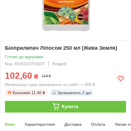
Біоприлипач Ліпосом 250 мл (Жива Земля)
Готово до відправки
Код: 4820102753637
Роздріб
102,60
₴
114 ₴
Мінімальна сума замовлення на сайті — 400 ₴
Економія
11.40 ₴
Залишилось
2 дні
Купити
Опис
Характеристики
Доставка
Оплата
Умови п