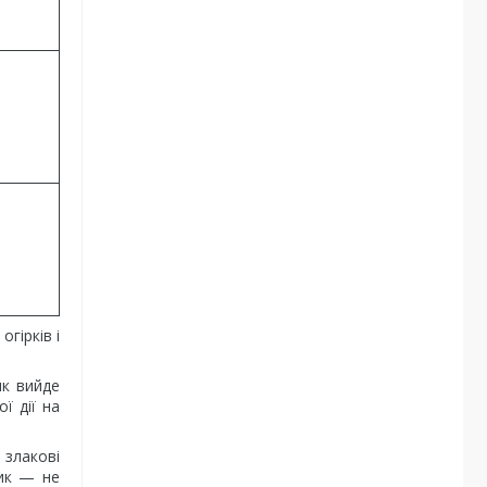
гірків і
як вийде
ї дії на
 злакові
ник — не