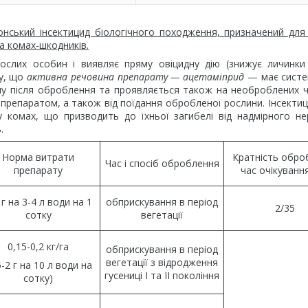
нський інсектицид біологічного походження, призначений для
а комах-шкодників.
ослих особин і виявляє пряму овіцидну дію (знижує личинки
му, що
активна речовина препарату — ацетаміприд
— має систе
ину після оброблення та проявляється також на необроблених 
 препаратом, а також від поїдання обробленої рослини. Інсектиц
 комах, що призводить до їхньої загибелі від надмірного н
.
Норма витрати
Кратність обро
Час і спосіб оброблення
препарату
час очікування
 г на 3-4 л води на 1
обприскування в період
2/35
сотку
вегетації
0,15-0,2 кг/га
обприскування в період
вегетації з відродження
5-2 г на 10 л води на
гусениці I та II покоління
сотку)