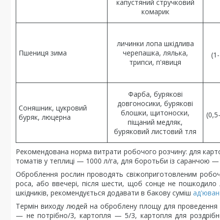
капустяний стручковий
комарик
личинки лопа шкідлива
Пшениця зима
черепашка, лялька,
(1
трипси, п'явиця
Фарба, бурякові
довгоносики, бурякові
Соняшник, цукровий
блошки, щитоноски,
(0,5
буряк, люцерна
піщаний медляк,
буряковий листовий тля
Рекомендована норма витрати робочого розчину: для картоплі
томатів у теплиці — 1000 л/га, для боротьби із саранчою — 
Оброблення рослин проводять свіжоприготовленим робочи
роса, або ввечері, після шести, щоб сонце не пошкодило 
шкідників, рекомендується додавати в бакову суміш
ад'юван
Термін виходу людей на оброблену площу для проведення ру
— не потрібно/3, картопля — 5/3, картопля для роздріб