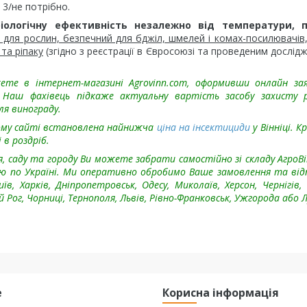
 3/не потрібно.
іологічну ефективність незалежно від температури, 
 для рослин, безпечний для бджіл, шмелей і комах-посилювачів
та ріпаку
(згідно з реєстрації в Євросоюзі та проведеним дослід
жете в інтернет-магазині Agrovinn.com, оформивши онлайн за
Наш фахівець підкаже актуальну вартість засобу захисту р
ля винограду.
ому сайті встановлена найнижча
ціна на інсектициди
у Вінніці. К
 в роздріб.
, саду та городу Ви можете забрати самостійно зі складу АгроВі
ою по Україні. Ми оперативно обробимо Ваше замовлення та ві
иїв, Харків, Дніпропетровськ, Одесу, Миколаїв, Херсон, Чернігів, 
Рог, Чорниці, Тернополя, Львів, Рівно-Франковськ, Ужгорода або Л
е
Корисна інформація