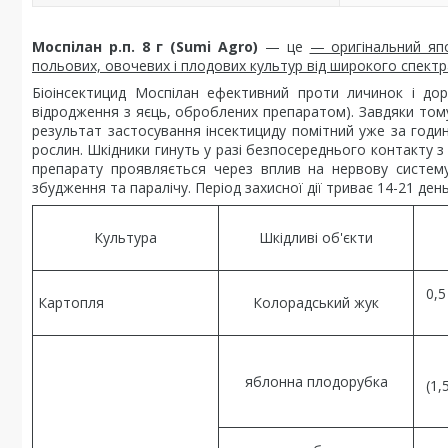
Моспілан р.п. 8 г (Sumi Agro)
— це
— оригінальний япо
польових, овочевих і плодових культур від широкого спектр
Біоінсектицид Моспілан ефективний проти личинок і дор
відродження з яєць, оброблених препаратом). Завдяки то
результат застосування інсектициду помітний уже за год
рослин. Шкідники гинуть у разі безпосереднього контакту з
препарату проявляється через вплив на нервову систему
збудження та паралічу. Період захисної дії триває 14-21 день
Культура
Шкідливі об'єкти
0,5
Картопля
Колорадський жук
яблонна плодорубка
(1,