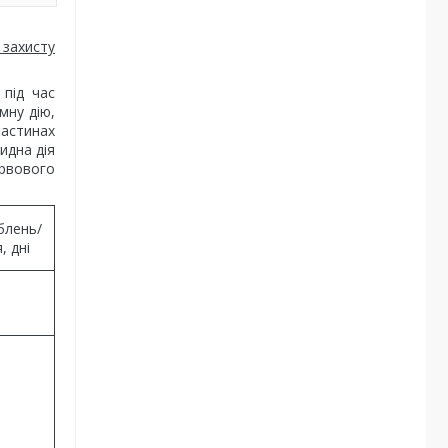
 захисту
 під час
мну дію,
частинах
идна дія
ервового
блень/
, дні