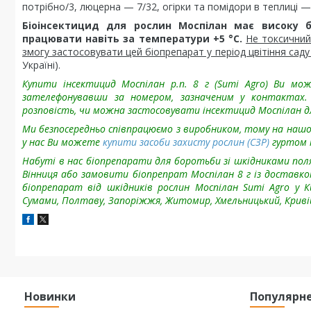
потрібно/3, люцерна — 7/32, огірки та помідори в теплиці —
Біоінсектицид для рослин Моспілан має високу б
працювати навіть за температури +5 °C.
Не токсичний
змогу застосовувати цей біопрепарат у період цвітіння саду 
Україні).
Купити інсектицид Моспілан р.п. 8 г (Sumi Agro) Ви мо
зателефонувавши за номером, зазначеним у контактах. 
розповість, чи можна застосовувати інсектицид Моспілан д
Ми безпосередньо співпрацюємо з виробником, тому на наш
у нас Ви можете
купити засоби захисту рослин (СЗР)
гуртом і
Набуті в нас біопрепарати для боротьби зі шкідниками поля
Вінниця або замовити біопрепрат Моспілан 8 г із доставк
біопрепарат від шкідників рослин Моспілан Sumi Agro
у К
Сумами, Полтаву, Запоріжжя, Житомир, Хмельницький, Кривій 
Новинки
Популярн