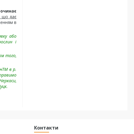
починає
, що дає
женням в
явку або
ослин і
рім того,
нTM в р.
дправимо
Черкаси,
уцк.
Контакти