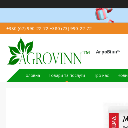
+380 (67) 990-22-72
+380 (73) 990-22-72
АгроВінн™
Головна
Товари та послуги
Про нас
Новин