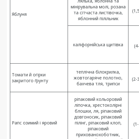
лялька, яблонна та
мінірувальна молі, розана
(1,
та сітчаста листівочка,
Яблуня
яблонний пілільник
каліфорнійська щитівка
(4
теплічна білокрилка,
Томати й огірки
жовтогаряче полотно,
(2-
закритого ґрунту
бахчева тля, трипси
ріпаковий кольоровий
ліпочка, хрестоколірні
блошки, ля, ріпаковий
довгоносик, ріпаковий
Рапс озимий і яровий
пілінг, ріпаковий клоп,
(1
ріпаковий
прихованохоботник,