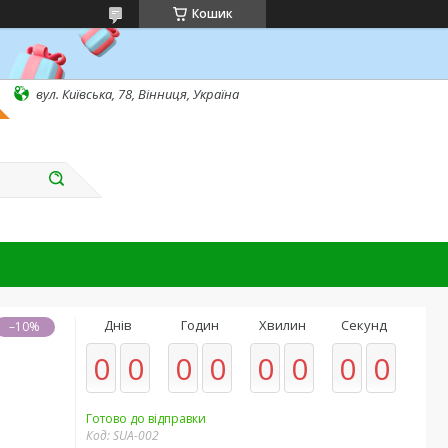
Кошик
вул. Київська, 78, Вінниця, Україна
Днів
Годин
Хвилин
Секунд
–10%
0
0
0
0
0
0
0
0
Готово до відправки
Код:
SUA-002