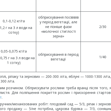
обприскування посівівів
0,1-0,12 кг/га
у період вегетації, але
не пізніше фази
2/30
-1,2 г на 3 л води на
«молочної стиглості
сотку)
зерна»
0,05-0,075 кг/га
обприскування в період
1/40
-0,75 г на 3 л води на
вегетації
1 сотку)
, ріпаку та зернових — 200-300 л/га, яблуні — 1000-1300 л/га, о
300 л/га.
м розчином. Обприскувати рослини треба вранці після того, 
листя. Для поліпшення покриття рослин і прискорення стартово
т
.
чних/механізованих робіт: плодовий сад — 5/3, ріпак і зернові
ного продажу — 5/не потрібна, цукрова буряка — 7/3, соняш