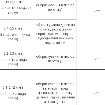
0,15-0,2 кг/га
обприскування в період
5-2 г на 10 л води на
вегетації
2/45
сотку)
обприскування дерев на
0,4-0,5 кг/га
початку розпускання
нирок і влітку — під час
-5 г на 10 л води на
відродження личинок-
сотку)
плугаствінок
0,2-0,3 кг/га
обприскування в період
2/3
3 г на 8-10 л води на
вегетації
сотку)
обприскування в період
0,1-0,12 кг/га
вегетації: перед
цвітінням, на початку
2/30
-1,2 г на 3 л води на
цвітіння, під час цвітіння
сотку)
та після цвітіння