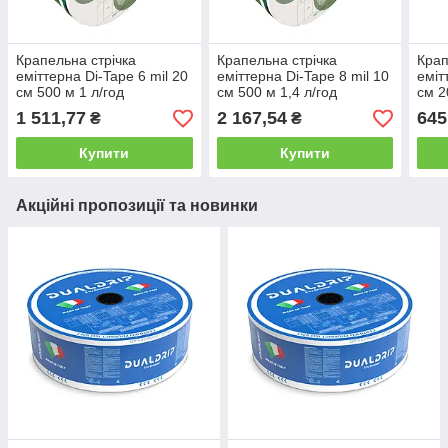
Крапельна стрічка
Крапельна стрічка
Крап
еміттерна Di-Tape 6 mil 20
еміттерна Di-Tape 8 mil 10
еміт
см 500 м 1 л/год
см 500 м 1,4 л/год
см 2
1 511,77
2 167,54
645
₴
₴
Купити
Купити
Акційні пропозиції та новинки