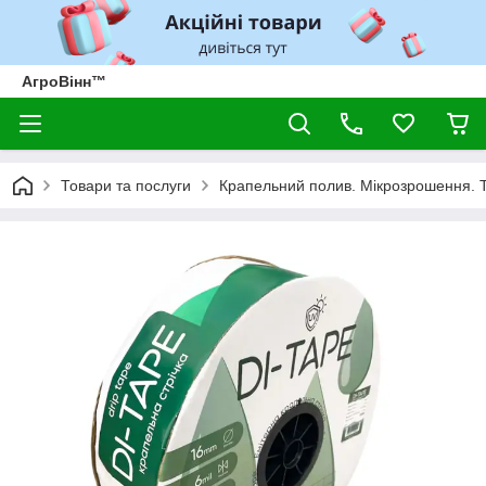
АгроВінн™
Товари та послуги
Крапельний полив. Мікрозрошення. 