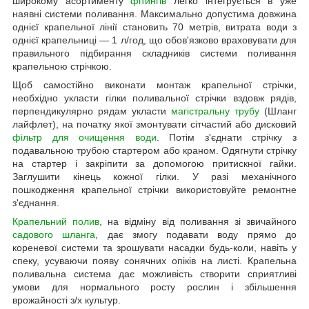
широкому асортименту
фітингів
легко інтегрується в уже
наявні системи поливання. Максимально допустима довжина
однієї крапельної лінії становить 70 метрів, витрата води з
однієї крапельниці — 1 л/год, що обов'язково враховувати для
правильного підбирання складників системи поливання
крапельною стрічкою.
Щоб самостійно виконати монтаж крапельної стрічки,
необхідно укласти гілки поливальної стрічки вздовж рядів,
перпендикулярно рядам укласти
магістральну трубу
(Шланг
лайфлет), на початку якої змонтувати сітчастий або дисковий
фільтр для очищення води
. Потім з'єднати стрічку з
подавальною трубою стартером або краном. Одягнути стрічку
на стартер і закріпити за допомогою притискної гайки.
Заглушити кінець кожної гілки. У разі механічного
пошкодження крапельної стрічки використовуйте ремонтне
з'єднання.
Крапельний полив
, на відміну від поливання зі звичайного
садового шланга
, дає змогу подавати воду прямо до
кореневої системи та зрошувати насадки будь-коли, навіть у
спеку, усуваючи появу сонячних опіків на листі. Крапельна
поливальна система дає можливість створити сприятливі
умови для нормального росту рослин і збільшення
врожайності з/х культур.