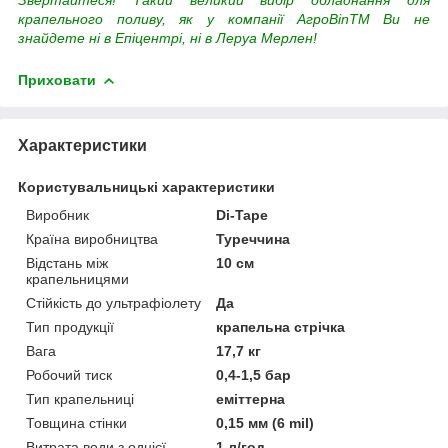
крапельного поливу, як у компанії АгроВinTM Ви не
знайдете ні в Епіцентрі, ні в Леруа Мерлен!
Приховати
Характеристики
Користувальницькі характеристики
Виробник
Di-Tape
Країна виробництва
Туреччина
Відстань між
10 см
крапельницями
Стійкість до ультрафіолету
Да
Тип продукції
крапельна стрічка
Вага
17,7 кг
Робочий тиск
0,4-1,5 бар
Тип крапельниці
еміттерна
Товщина стінки
0,15 мм (6 mil)
Витрата води з однієї
1 л/год