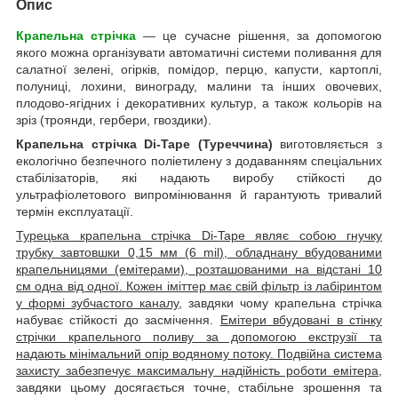
Опис
Крапельна стрічка
— це сучасне рішення, за допомогою
якого можна організувати автоматичні системи поливання для
салатної зелені, огірків, помідор, перцю, капусти, картоплі,
полуниці, лохини, винограду, малини та інших овочевих,
плодово-ягідних і декоративних культур, а також кольорів на
зріз (троянди, гербери, гвоздики).
Крапельна стрічка Di-Tape (Туреччина)
виготовляється з
екологічно безпечного поліетилену з додаванням спеціальних
стабілізаторів, які надають виробу стійкості до
ультрафіолетового випромінювання й гарантують тривалий
термін експлуатації.
Турецька крапельна стрічка Di-Tape являє собою гнучку
трубку завтовшки 0,15 мм (6 mil), обладнану вбудованими
крапельницями (емітерами), розташованими на відстані 10
см одна від одної. Кожен іміттер має свій фільтр із лабіринтом
у формі зубчастого каналу
, завдяки чому крапельна стрічка
набуває стійкості до засмічення.
Емітери вбудовані в стінку
стрічки крапельного поливу за допомогою екструзії та
надають мінімальний опір водяному потоку. Подвійна система
захисту забезпечує максимальну надійність роботи емітера
,
завдяки цьому досягається точне, стабільне зрошення та