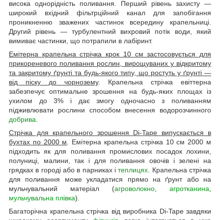
висока однорідність поливання. Перший рівень захисту —
широкий вхідний фільтрційний канал для запобігання
проникненню зважених частинок всередину крапельниці.
Другий рівень — турбулентний вихровий потік води, який
вимиває частинки, що потрапили в лабіринт.
Емітерна крапельна стрічка крок 10 см застосовується для
прикореневого поливання рослин, вирощуваних у відкритому
та закритому ґрунті та будь-якого типу, що ростуть у ґрунті —
від піску до чорнозему
. Крапельна стрічка евіттерна
забезпечує оптимальне зрошення на будь-яких площах із
ухилом до 3% і дає змогу одночасно з поливанням
підживлювати рослини способом внесення водорозчинного
добрива
.
Стрічка для крапельного зрошення Di-Tape випускається в
бухтах по 2000 м
. Емітерна крапельна стрічка 10 см 2000 м
підходить як для поливання промислових посадок лохини,
полуниці, малини, так і для поливання овочів і зелені на
грядках в городі або в парниках і
теплицях
. Крапельна стрічка
для поливання може укладатися прямо на ґрунт або на
мульчувальний матеріал (
агроволокно
,
агротканина
,
мульчувальна плівка
).
Багаторічна крапельна стрічка від виробника Di-Tape завдяки