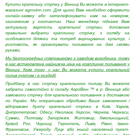
Купити крапельну стрічку у Вінниці Ви можете в інтернет-
магазині agrovinn.com. Для цього Вам необхідно оформити
онлайн-заявку або зателефонувати нам за номером,
зазначеним у контактах. Наш менеджер підкаже Вам
актуальну вартість крапельної стрічки, допоможе
правильно вибрати краплинну стрічку, з огляду на
особливості ділянки та потреб вирощуваних культур, і
розповість, як організувати поливання на дачі своїми
руками.
Ми безпосередньо співпрацюємо з заводом виробника, тому
в нас встановлена найнижча ціна на краплинне поливання у
Вінниці. Крім того, у нас Ви можете купити
крапельний
полив гуртом і в роздріб
.
Придбану в нас стрічку крапельного поливу Ви можете
забрати самостійно зі складу АгроВінн
™
в р. Вінниця або
замовити стрічку для крапельного поливання з доставкою
по Україні. Ми оперативно обробимо Ваше замовлення і
відправимо бухту крапельної стрічки в Київ, Харків,
Дніпропетровс, Одесу, Ніколаєв, Херсон, Чернігв, Черкаси,
Сумми, Полтаву, Запоріжжя, Житомир, Хмельницький,
Крівой Рог, Чорниці, Тернопель, Львів, Рівно, Івано-
Франковськ, Ужероду, Луцк або інший населений пункт.
Звертайтеся! Такий великий вибір обладнання для