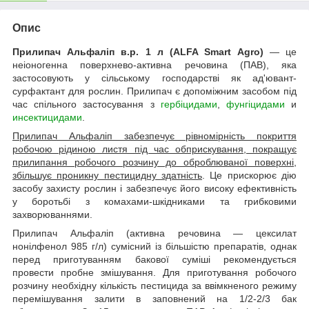
Опис
Прилипач Альфаліп в.р. 1 л (ALFA Smart Agro)
— це
неіоногенна поверхнево-активна речовина (ПАВ), яка
застосовують у сільському господарстві як ад'ювант-
сурфактант для рослин. Прилипач є допоміжним засобом під
час спільного застосування з
гербіцидами
,
фунгіцидами
и
инсектицидами
.
Прилипач Альфаліп забезпечує рівномірність покриття
робочою рідиною листя під час обприскування, покращує
прилипання робочого розчину до оброблюваної поверхні,
збільшує проникну пестицидну здатність
. Це прискорює дію
засобу захисту рослин і забезпечує його високу ефективність
у боротьбі з комахами-шкідниками та грибковими
захворюваннями.
Прилипач Альфаліп (активна речовина — цексилат
нонілфенол 985 г/л) сумісний із більшістю препаратів, однак
перед приготуванням бакової суміші рекомендується
провести пробне змішування. Для приготування робочого
розчину необхідну кількість пестицида за ввімкненого режиму
перемішування залити в заповнений на 1/2-2/3 бак