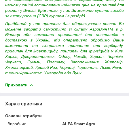
нашому сайті встановлена найнижча ціна на прилипачі для
рослин у Вінніці. Крім того, у нас Ви можете
купити засоби
захисту рослин (СЗР)
гуртом і в роздріб.
Придбаний у нас прилипач для обприскування рослин Ви
можете забрати самостійно зі складу АгроВіннTM в р.
Вінниця або
замовити приліпателі для пестицидів
з
доставкою в Україні. Ми оперативно обробимо Ваше
замовлення та відправимо прилипник для гербіциду,
прилипач для інсектициду, прилипач для фунгіцидів у Київ,
Харків, Дніпропетровськ, Одесу, Никаїв, Херсон, Чернігів,
Черкаси, Сумми, Полтаву, Запорожнення, Житомір,
Хмельницький, Кривой Рог, Чорниці, Тернопель, Львів, Рівно-
теоно-Франковськ, Ужгорода або Луцк.
Приховати
Характеристики
Основні атрибути
Виробник
ALFA Smart Agro