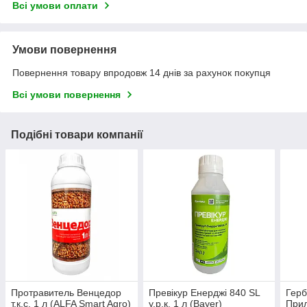
Всі умови оплати
Умови повернення
Повернення товару впродовж 14 днів за рахунок покупця
Всі умови повернення
Подібні товари компанії
Протравитель Венцедор
Превікур Енерджі 840 SL
Герб
т.к.с. 1 л (ALFA Smart Agro)
у.р.к. 1 л (Bayer)
Прил