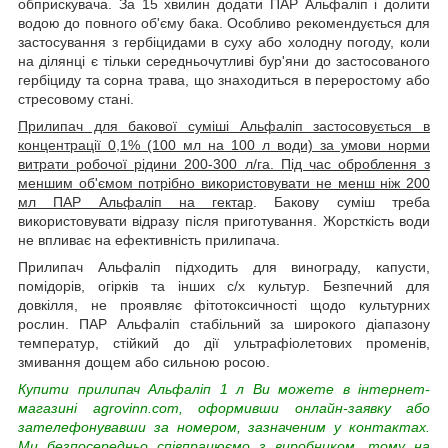
обприскувача. За 15 хвилин додати ПАР Альфаліп і долити
водою до повного об'єму бака. Особливо рекомендується для
застосування з гербіцидами в суху або холодну погоду, коли
на ділянці є тільки середньочутливі бур'яни до застосованого
гербіциду та сорна трава, що знаходиться в переростому або
стресовому стані.
Прилипач для бакової суміші Альфаліп застосовується в
концентрації 0,1% (100 мл на 100 л води) за умови норми
витрати робочої рідини 200-300 л/га. Під час оброблення з
меншим об'ємом потрібно використовувати не менш ніж 200
мл ПАР Альфаліп на гектар
. Бакову суміш треба
використовувати відразу після приготування. Жорсткість води
не впливає на ефективність прилипача.
Прилипач Альфаліп підходить для винограду, капусти,
помідорів, огірків та інших с/х культур. Безпечний для
довкілля, не проявляє фітотоксичності щодо культурних
рослин. ПАР Альфаліп стабільний за широкого діапазону
температур, стійкий до дії ультрафіолетових променів,
змивання дощем або сильною росою.
Купити прилипач Альфаліп 1 л Ви можете в інтернет-
магазині agrovinn.com, оформивши онлайн-заявку або
зателефонувавши за номером, зазначеним у контактах.
Ми безпосередньо співпрацюємо з виробником, тому на