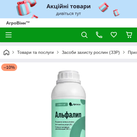
АгроВінн™
Товари та послуги
Засоби захисту рослин (ЗЗР)
Прил
–10%