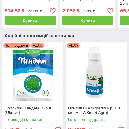
25 м
614,52
2 052
65,
₴
₴
682,80 ₴
2 280 ₴
Купити
Купити
Акційні пропозиції та новинки
Топ продажів
–10%
–10%
Прилипач Тандем 10 мл
Прилипач Альфаліп у.р. 100
(Ukravit)
мл (ALFA Smart Agro)
Готово до відправки
Готово до відправки