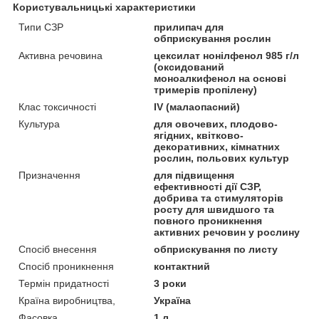
Користувальницькі характеристики
Типи СЗР
прилипач для
обприскування рослин
Активна речовина
цексилат нонілфенол 985 г/л
(оксидований
моноалкифенол на основі
тримерів пропілену)
Клас токсичності
IV (малаопасний)
Культура
для овочевих, плодово-
ягідних, квітково-
декоративних, кімнатних
рослин, польових культур
Призначення
для підвищення
ефективності дії СЗР,
добрива та стимуляторів
росту для швидшого та
повного проникнення
активних речовин у рослину
Спосіб внесення
обприскування по листу
Спосіб проникнення
контактний
Термін придатності
3 роки
Країна виробництва,
Україна
Фасовка
1 л