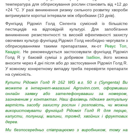
температура для обприскування рослин становить від +12 до
+24 °C. У разі виникнення ризику сильного розвитку хвороби
витримувати коротші інтервали між обробками (10 днів).
Фунгіцид Рідоміл Голд Сінгента сумісний із більшістю
пестицидів на відповідній культурі. Для запобігання
виникненню резистентності та високій ефективності захисту
овочевих культур фунгіцид Рідоміл Голд необхідно чергувати з
обприскуваннями такими препаратами, як-от
Ревус Топ
,
Квадріс
. Не рекомендується застосовувати фунгіцид Рідоміл
Голд R у баковій суміші з добривом
Ізабіон
, його можна
вносити через 4 дні після або до застосування Рідоміл Голд R.
У кожному конкретному випадку треба перевіряти препарати
на сумісність.
Купити Рідоміл Голд R 162 WG в.г. 50 г (Syngenta) Ви
можете в інтернет-магазині Agrovinn.com, оформивши
онлайн заявку або зателефонувавши за номером,
зазначеним у контактах. Наш фахівець підкаже актуальну
вартість засобу захисту рослин і розповість, чи можна
використовувати фунгіцид Рідоміл Голд R
для перцю,
капусти, полуниці, малини, троянд, хвойних і фруктових
дерев.
Ми безпосередньо співпрацюємо з виробником, тому на