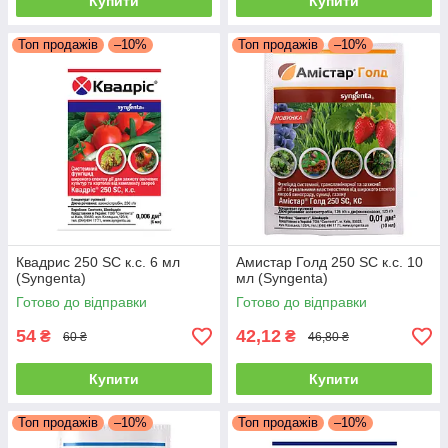
Купити
Купити
Топ продажів
–10%
Топ продажів
–10%
Квадрис 250 SC к.с. 6 мл
Амистар Голд 250 SC к.с. 10
(Syngenta)
мл (Syngenta)
Готово до відправки
Готово до відправки
54
42,12
₴
₴
60 ₴
46,80 ₴
Купити
Купити
Топ продажів
–10%
Топ продажів
–10%