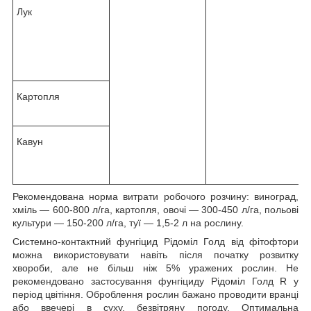
Лук
Картопля
Кавун
Рекомендована норма витрати робочого розчину: виноград,
хміль — 600-800 л/га, картопля, овочі — 300-450 л/га, польові
культури — 150-200 л/га, туї — 1,5-2 л на рослину.
Системно-контактний фунгіцид Рідоміл Голд від фітофтори
можна використовувати навіть після початку розвитку
хвороби, але не більш ніж 5% уражених рослин. Не
рекомендовано застосування фунгіциду Рідоміл Голд R у
період цвітіння. Оброблення рослин бажано проводити вранці
або ввечері в суху, безвітряну погоду. Оптимальна