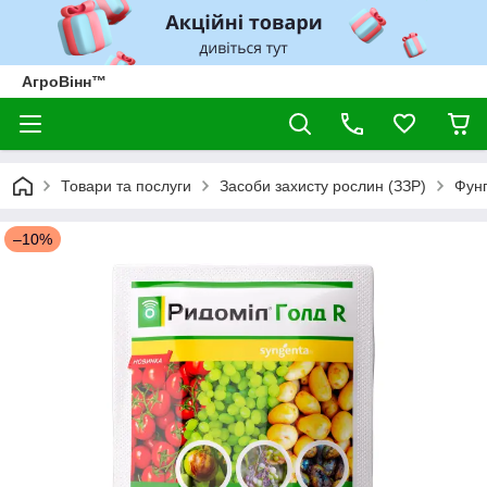
АгроВінн™
Товари та послуги
Засоби захисту рослин (ЗЗР)
Фунг
–10%