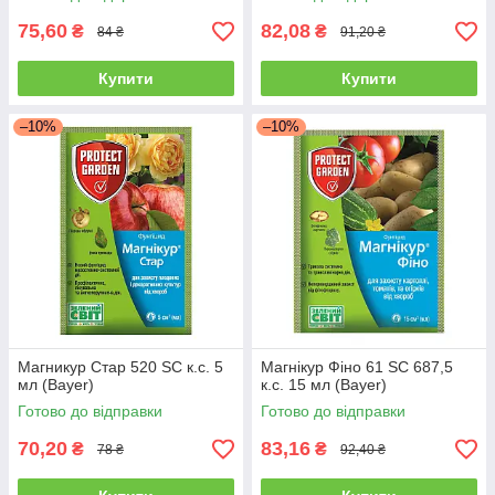
75,60
82,08
₴
₴
84 ₴
91,20 ₴
Купити
Купити
–10%
–10%
Магникур Стар 520 SC к.с. 5
Магнікур Фіно 61 SC 687,5
мл (Bayer)
к.с. 15 мл (Bayer)
Готово до відправки
Готово до відправки
70,20
83,16
₴
₴
78 ₴
92,40 ₴