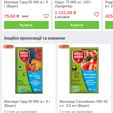
Магнікур Гард 50 WG в.г. 8
Хорус 75 WG в.г. 100 г
Рид
г (Bayer)
(Syngenta)
в.г. 
1 131,84
₴
75,60
425
₴
84 ₴
1 257,60 ₴
Купити
Купити
Акційні пропозиції та новинки
–10%
–10%
Магнікур Гард 50 WG в.г. 8 г
Магникур Сенсейшен 500 SC
(Bayer)
к.с. 3,5 мл (Bayer)
Готово до відправки
Готово до відправки