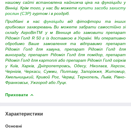
нашому сайті встановлена найнижча ціна на фунгіциди у
Вінніці. Крім того, у нас Ви можете
купити засоби захисту
рослин (СЗР)
гуртом і в роздріб.
Придбані в нас
фунгіциди
від фітофтори та інших
грибкових захворювань Ви можете забрати самостійно зі
складу АгроВinTM у м Вінниця або замовити препарат
Рідоміл Голд
R 50 г із доставкою в Україні. Ми оперативно
обробимо Ваше замовлення та відправимо препарат
Рідоміл Голд для кавуна, препарат Рідоміл Голд для
винограду, препарат Рідоміл Голд для помідор, препарат
Рідоміл Голд для картоплі або препарат Рідоміл Голд огірків
у Київ, Харків, Дніпропетровсь, Одесу, Ніколаєв, Херсон,
Чернігів, Черкаси, Сумми, Полтаву, Запоріжжя, Житомир,
Хмельницький, Кривой Рог, Червці, Тернопель, Львів, Рівно-
Франковськ, Ужгород або Луцк.
Приховати
Характеристики
Основні