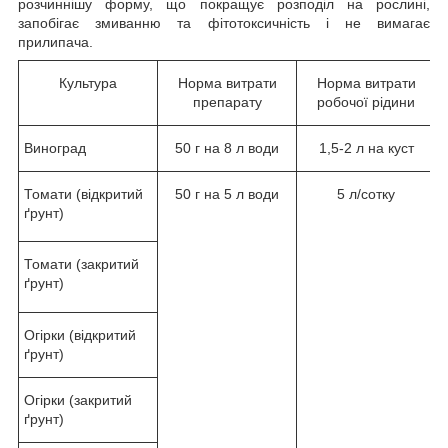
розчиннішу форму, що покращує розподіл на рослині,
запобігає змиванню та фітотоксичність і не вимагає
прилипача.
Культура
Норма витрати
Норма витрати
препарату
робочої рідини
Виноград
50 г на 8 л води
1,5-2 л на куст
Томати (відкритий
50 г на 5 л води
5 л/сотку
ґрунт)
Томати (закритий
ґрунт)
Огірки (відкритий
ґрунт)
Огірки (закритий
ґрунт)