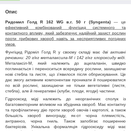
Опис
Ридомил Голд R 162 WG в.г. 50 г (Syngenta)
— це
ефективний комбінований фунгіцид системного та
контактного впливу, який забезпечує надійний захист рослин
проти грибкових хвороб навіть за несприятливих погодних
умов.
Фунгіцид Рідоміл Голд R у своєму складі має
дві активні
речовини: 20 г/кг металаксила-М і 142 г/кг хлороксиду міді
.
Металаксіл-М, який належить до ацилаланін, швидко
поглинається і переноситься всередину рослини, захищаючи
нові стебла та листя, що з'явилося після обприскування. Це
дає змогу активним компонентам проникати й поширюватися
по всій рослині, захищаючи не тільки вегетативні (листя,
стебла), але й генеративні (клуби, плоди, ягоди) частини.
Гідрооксид міді належить до неорганічних сполук із
багатовекторним впливом на збудника хвороб. Має контактну
та профілактичну дію проти хвороб овочів і картоплі, а також
більшість хвороб винограду, як-от чорна плямистість,
антракноз, чорна гниль. Також запобігає поширенню
бактеріозів. Унікальна формаляція гідрооксиду міді має