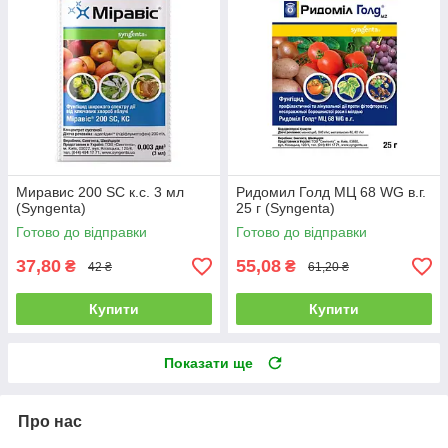
Миравис 200 SC к.с. 3 мл
Ридомил Голд МЦ 68 WG в.г.
(Syngenta)
25 г (Syngenta)
Готово до відправки
Готово до відправки
37,80
55,08
₴
₴
42 ₴
61,20 ₴
Купити
Купити
Показати ще
Про нас