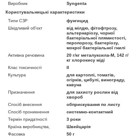
Виробник
Syngenta
Користувальницькі характеристики
Типи СЗР
фунгицид
Шкідливий об'єкт
від мілдю, фітофтрозу,
альтернаріозу, чорної
бактеріальної плямистості,
перопорозу, бактеріозу,
мокрої бактеріальної гнилі
Активна речовина
20 г/кг металуксила-М, 142 г/
кг хлорокису міді
Клас токсичності
II
Культура
для картоплі, томатів,
огірків, цибулі, винограду,
кавуна
Призначення
для захисту рослин від
хвороб
Спосіб внесення
обприскування по листу
Спосіб проникнення
системно-контактний
Термін придатності
3 роки
Країна виробництва,
Швейцарія
Фасовка
50 г