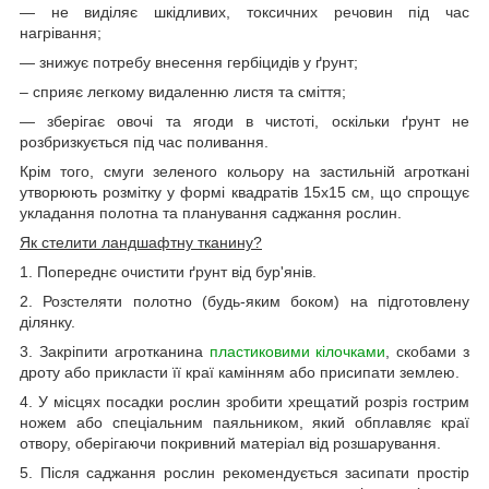
— не виділяє шкідливих, токсичних речовин під час
нагрівання;
— знижує потребу внесення гербіцидів у ґрунт;
– сприяє легкому видаленню листя та сміття;
— зберігає овочі та ягоди в чистоті, оскільки ґрунт не
розбризкується під час поливання.
Крім того, смуги зеленого кольору на застильній агроткані
утворюють розмітку у формі квадратів 15х15 см, що спрощує
укладання полотна та планування саджання рослин.
Як стелити ландшафтну тканину?
1. Попереднє очистити ґрунт від бур'янів.
2. Розстеляти полотно (будь-яким боком) на підготовлену
ділянку.
3. Закріпити агротканина
пластиковими кілочками
, скобами з
дроту або прикласти її краї камінням або присипати землею.
4. У місцях посадки рослин зробити хрещатий розріз гострим
ножем або спеціальним паяльником, який обплавляє краї
отвору, оберігаючи покривний матеріал від розшарування.
5. Після саджання рослин рекомендується засипати простір