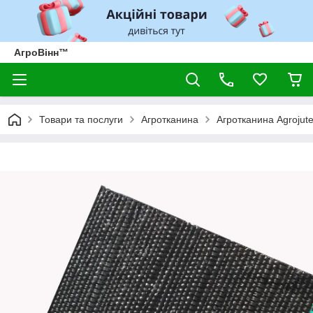
АгроВінн™
Товари та послуги
Агротканина
Агротканина Agrojutex