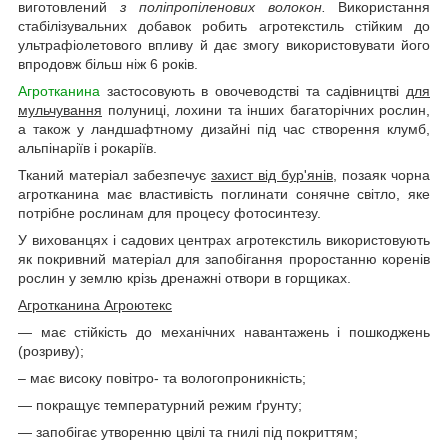
виготовлений
з поліпропіленових волокон.
Використання
стабілізувальних добавок робить агротекстиль стійким до
ультрафіолетового впливу й дає змогу використовувати його
впродовж більш ніж 6 років.
Агротканина
застосовують в овочеводстві та садівництві
для
мульчування
полуниці, лохини та інших багаторічних рослин,
а також у ландшафтному дизайні під час створення клумб,
альпінаріїв і рокаріїв.
Тканий матеріал забезпечує
захист від бур'янів
, позаяк чорна
агротканина має властивість поглинати сонячне світло, яке
потрібне рослинам для процесу фотосинтезу.
У вихованцях і садових центрах агротекстиль використовують
як покривний матеріал для запобігання проростанню коренів
рослин у землю крізь дренажні отвори в горщиках.
Агротканина Агроютекс
— має стійкість до механічних навантажень і пошкоджень
(розриву);
– має високу повітро- та вологопроникність;
— покращує температурний режим ґрунту;
— запобігає утворенню цвілі та гнилі під покриттям;