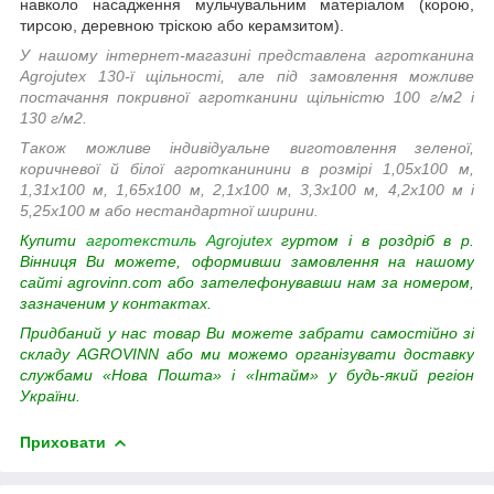
навколо насадження мульчувальним матеріалом (корою,
тирсою, деревною тріскою або керамзитом).
У нашому інтернет-магазині представлена агротканина
Agrojutex 130-ї щільності, але під замовлення можливе
постачання покривної агротканини щільністю 100 г/м2 і
130 г/м2.
Також можливе індивідуальне виготовлення зеленої,
коричневої й білої агротканинини в розмірі 1,05х100 м,
1,31х100 м, 1,65х100 м, 2,1х100 м, 3,3х100 м, 4,2х100 м і
5,25х100 м або нестандартної ширини.
Купити
агротекстиль Agrojutex
гуртом і в роздріб в р.
Вінниця Ви можете, оформивши замовлення на нашому
сайті agrovinn.com або зателефонувавши нам за номером,
зазначеним у контактах.
Придбаний у нас товар
Ви можете забрати самостійно зі
складу AGROVINN або ми можемо організувати доставку
службами «Нова Пошта» і «Інтайм» у будь-який регіон
України.
Приховати