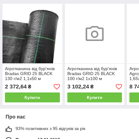
Агротканина від бур'янів
Агротканина від бур'янів
Агро
Bradas GRID 25 BLACK
Bradas GRID 25 BLACK
Agro
130 г/м2 1,1х50 м
100 г/м2 1х100 м
1,65
2 372,64
3 102,24
8 7
₴
₴
Купити
Купити
Про нас
93% позитивних з 95 відгуків за рік