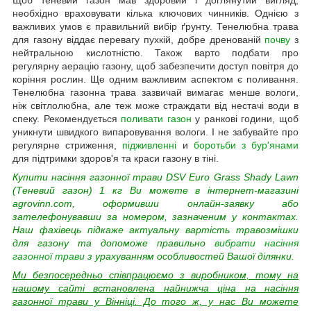
необхідно враховувати кілька ключових чинників. Однією з
важливих умов є правильний вибір ґрунту. Тенелюбна трава
для газону віддає перевагу пухкій, добре дренованій
почву
з
нейтральною кислотністю. Також варто подбати про
регулярну аерацію газону, щоб забезпечити доступ повітря до
коріння рослин. Ще одним важливим аспектом є поливання.
Тенелюбна газонна трава зазвичай вимагає менше вологи,
ніж світлолюбна, але теж може страждати від нестачі води в
спеку. Рекомендується
поливати газон
у ранкові години, щоб
уникнути швидкого випаровування вологи. І не забувайте про
регулярне стриження,
підживленні
и
боротьби з бур'янами
для підтримки здоров'я та краси газону в тіні.
Купити насіння газонної трави DSV Euro Grass Shady Lawn
(Теневий газон) 1 кг Ви можете в інтернет-магазині
agrovinn.com, оформивши онлайн-заявку або
зателефонувавши за номером, зазначеним у контактах.
Наш фахівець підкаже актуальну вартість травозмішки
для газону та допоможе правильно
вибрати насіння
газонної трави
з урахуванням особливостей Вашої ділянки.
Ми безпосередньо співпрацюємо з виробником, тому на
нашому сайті встановлена найнижча ціна на насіння
газонної трави у Вінніці. До того ж, у нас Ви можете