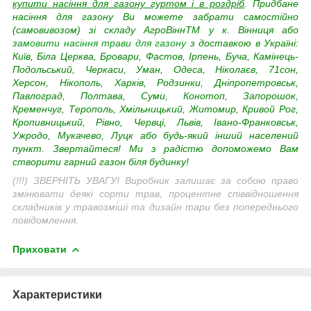
купити насіння для газону гуртом і в роздріб
. Придбане
насіння для газону Ви можете забрати самостійно
(самовивозом) зі складу АгроВіннTM у к. Вінниця або
замовити насіння трави для газону
з доставкою в Україні:
Київ, Біла Церква, Бровари, Фастов, Ірпень, Буча, Камінець-
Подольський, Черкаси, Уман, Одеса, Ніколаєв, 71сон,
Херсон, Нікополь, Харків, Родзинки, Дніпропетровськ,
Павлоград, Полтава, Суми, Конотоп, Запорошок,
Кременчуг, Терополь, Хмільницький, Житомир, Кривой Рог,
Кропивницький, Рівно, Червці, Львів, Івано-Франковськ,
Ужродо, Мукачево, Луцк або будь-який інший населений
пункт. Звертайтеся! Ми з радістю допоможемо Вам
створити гарний газон біля будинку!
(!!!) ЗВЕРНІТЬ УВАГУ! Виробник залишає за собою право
змінювати деякі сорти трав, процентне співвідношення
складників у травозміші та дизайн тари без попереднього
повідомлення.
Приховати
Характеристики