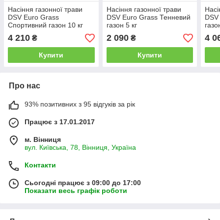
Насіння газонної трави
Насіння газонної трави
Насі
DSV Euro Grass
DSV Euro Grass Тенневий
DSV 
Спортивний газон 10 кг
газон 5 кг
газо
4 210
2 090
4 0
₴
₴
Купити
Купити
Про нас
93% позитивних з 95 відгуків за рік
Працює з 17.01.2017
м. Вінниця
вул. Київська, 78, Вінниця, Україна
Контакти
Сьогодні працює з 09:00 до 17:00
Показати весь графік роботи