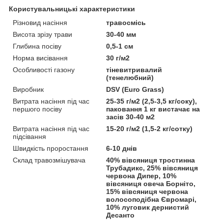
Користувальницькі характеристики
Різновид насіння
травосмісь
Висота зрізу трави
30-40 мм
Глибина посіву
0,5-1 см
Норма висівання
30 г/м2
Особливості газону
тіневитривалий
(тенелюбний)
Виробник
DSV (Euro Grass)
Витрата насіння під час
25-35 г/м2 (2,5-3,5 кг/соку),
першого посіву
паковання 1 кг вистачає на
засів 30-40 м2
Витрата насіння під час
15-20 г/м2 (1,5-2 кг/сотку)
підсівання
Швидкість проростання
6-10 днів
Склад травозмішувача
40% вівсяниця тростинна
Трубадикс, 25% вівсяниця
червона Дипер, 10%
вівсяниця овеча Борніто,
15% вівсяниця червона
волосоподібна Євромарі,
10% луговик дернистий
Десанто