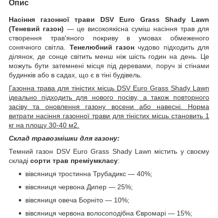
Опис
Насіння газонної трави DSV Euro Grass Shady Lawn
(Теневий газон)
— це високоякісна суміш насіння трав для
створення трав'яного покриву в умовах обмеженого
сонячного світла.
Тенелюбний газон
чудово підходить для
ділянок, де сонце світить менш ніж шість годин на день. Це
можуть бути затемнені місця під деревами, поруч зі стінами
будинків або в садах, що є в тіні будівель.
Газонна трава для тіністих місць DSV Euro Grass Shady Lawn
ідеально підходить для нового посіву, а також повторного
засіву та оновлення газону восени або навесні. Норма
витрати насіння газонної трави для тіністих місць становить 1
кг на площу 30-40 м2.
Склад травозмішки для газону:
Темний газон DSV Euro Grass Shady Lawn містить у своєму
складі
сорти трав преміумкласу
:
вівсяниця тростинна Трубадикс — 40%;
вівсяниця червона Дипер — 25%;
вівсяниця овеча Борніто — 10%;
вівсяниця червона волосоподібна Євромарі — 15%;