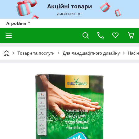
АгроВінн™
Товари та послуги
Для ландшафтного дизайну
Насін