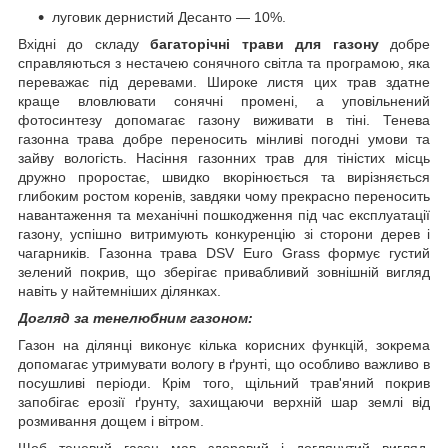
луговик дернистий Десанто — 10%.
Вхідні до складу
багаторічні трави для газону
добре
справляються з нестачею сонячного світла та програмою, яка
переважає під деревами. Широке листя цих трав здатне
краще вловлювати сонячні промені, а уповільнений
фотосинтезу допомагає газону виживати в тіні. Тенева
газонна трава добре переносить мінливі погодні умови та
зайву вологість. Насіння газонних трав для тіністих місць
дружно проростає, швидко вкорінюється та вирізняється
глибоким ростом коренів, завдяки чому прекрасно переносить
навантаження та механічні пошкодження під час експлуатації
газону, успішно витримують конкуренцію зі сторони дерев і
чагарників. Газонна трава DSV Euro Grass формує густий
зелений покрив, що зберігає привабливий зовнішній вигляд
навіть у найтемніших ділянках.
Догляд за тенелюбним газоном:
Газон на ділянці виконує кілька корисних функцій, зокрема
допомагає утримувати вологу в ґрунті, що особливо важливо в
посушливі періоди. Крім того, щільний трав'яний покрив
запобігає ерозії ґрунту, захищаючи верхній шар землі від
розмивання дощем і вітром.
Щоб теневий газон мав здоровий і доглянутий вигляд,