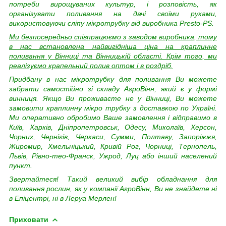
потреби вирощуваних культур, і розповість, як
організувати поливання на дачі своїми руками,
використовуючи сліпу мікротрубку від виробника Presto-PS.
Ми безпосередньо співпрацюємо з заводом виробника, тому
в нас встановлена найвигідніша ціна на краплинне
поливання у Вінниці та Вінницькій області. Крім того, ми
реалізуємо крапельний полив оптом і в роздріб.
Придбану в нас
мікротрубку для поливання
Ви можете
забрати самостійно зі складу АгроВінн, який є у формі
винниця. Якщо Ви проживаєте не у Вінниці, Ви можете
замовити краплинну мікро трубку з доставкою по Україні.
Ми оперативно обробимо Ваше замовлення і відправимо в
Київ, Харків, Дніпропетровськ, Одесу, Миколаїв, Херсон,
Чорних, Чернігів, Черкаси, Сумми, Полтаву, Запоріжжя,
Жиромир, Хмельніцький, Кривій Рог, Чорниці, Тернопель,
Львів, Рівно-тео-Франск, Ужрод, Луц або інший населений
пункт.
Звертайтеся! Такий великий вибір обладнання для
поливання рослин, як у компанії АгроВінн, Ви не знайдете ні
в Епіцентрі, ні в Леруа Мерлен!
Приховати