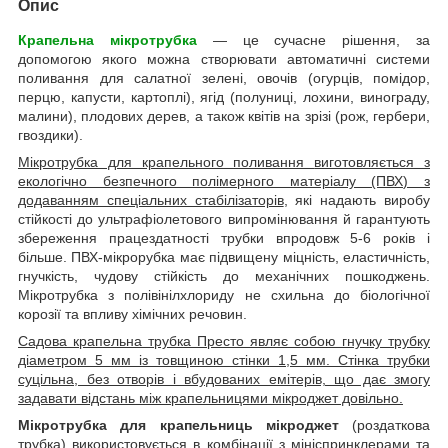
Опис
Крапельна мікротрубка
— це сучасне рішення, за
допомогою якого можна створювати автоматичні системи
поливання для салатної зелені, овочів (огурців, помідор,
перцю, капусти, картоплі), ягід (полуниці, лохини, винограду,
малини), плодових дерев, а також квітів на зрізі (рож, гербери,
гвоздики).
Мікротрубка для крапельного поливання
виготовляється з
екологічно безпечного полімерного матеріалу (ПВХ) з
додаванням спеціальних стабілізаторів
, які надають виробу
стійкості до ультрафіолетового випромінювання й гарантують
збереження працездатності трубки впродовж 5-6 років і
більше. ПВХ-мікрорубка має підвищену міцність, еластичність,
гнучкість, чудову стійкість до механічних пошкоджень.
Мікротрубка з полівінілхлориду не схильна до біологічної
корозії та впливу хімічних речовин.
Садова крапельна трубка Престо являє собою гнучку трубку
діаметром 5 мм із товщиною стінки 1,5 мм. Стінка трубки
суцільна, без отворів і вбудованих емітерів, що дає змогу
задавати відстань між крапельницями мікроджет довільно.
Мікротрубка для крапельниць мікроджет
(роздаткова
трубка) використовується в комбінації з мініспринклерами та