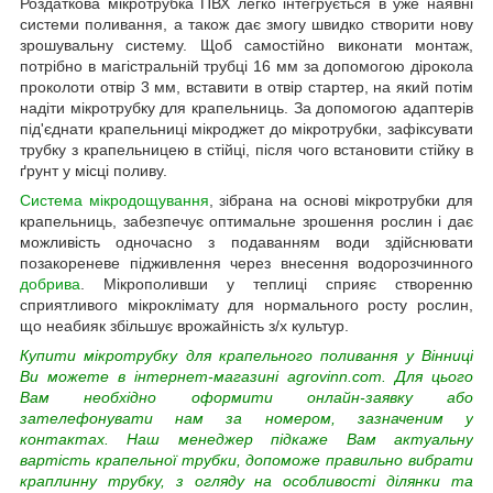
Роздаткова мікротрубка ПВХ легко інтегрується в уже наявні
системи поливання, а також дає змогу швидко створити нову
зрошувальну систему. Щоб самостійно виконати монтаж,
потрібно в магістральній трубці 16 мм за допомогою дірокола
проколоти отвір 3 мм, вставити в отвір стартер, на який потім
надіти мікротрубку для крапельниць. За допомогою адаптерів
під'єднати крапельниці мікроджет до мікротрубки, зафіксувати
трубку з крапельницею в стійці, після чого встановити стійку в
ґрунт у місці поливу.
Система мікродощування
, зібрана на основі мікротрубки для
крапельниць, забезпечує оптимальне зрошення рослин і дає
можливість одночасно з подаванням води здійснювати
позакореневе підживлення через внесення водорозчинного
добрива
. Мікрополивши у теплиці сприяє створенню
сприятливого мікроклімату для нормального росту рослин,
що неабияк збільшує врожайність з/х культур.
Купити мікротрубку для крапельного поливання у Вінниці
Ви можете в інтернет-магазині agrovinn.com. Для цього
Вам необхідно оформити онлайн-заявку або
зателефонувати нам за номером, зазначеним у
контактах. Наш менеджер підкаже Вам актуальну
вартість крапельної трубки, допоможе правильно вибрати
краплинну трубку, з огляду на особливості ділянки та