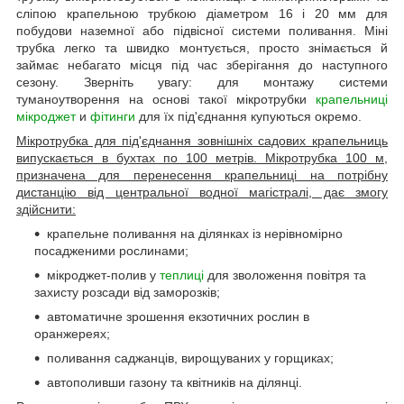
сліпою крапельною трубкою діаметром 16 і 20 мм для
побудови наземної або підвісної системи поливання. Міні
трубка легко та швидко монтується, просто знімається й
займає небагато місця під час зберігання до наступного
сезону. Зверніть увагу: для монтажу системи
туманоутворення на основі такої мікротрубки
крапельниці
мікроджет
и
фітинги
для їх під'єднання купуються окремо.
Мікротрубка для під'єднання зовнішніх садових крапельниць
випускається в бухтах по 100 метрів. Мікротрубка 100 м,
призначена для перенесення крапельниці на потрібну
дистанцію від центральної водної магістралі, дає змогу
здійснити:
крапельне поливання на ділянках із нерівномірно
посадженими рослинами;
мікроджет-полив у
теплиці
для зволоження повітря та
захисту розсади від заморозків;
автоматичне зрошення екзотичних рослин в
оранжереях;
поливання саджанців, вирощуваних у горщиках;
автополивши газону та квітників на ділянці.