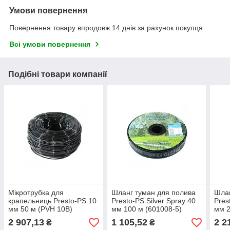
Умови повернення
Повернення товару впродовж 14 днів за рахунок покупця
Всі умови повернення
Подібні товари компанії
Мікротрубка для
Шланг туман для полива
Шлан
крапельниць Presto-PS 10
Presto-PS Silver Spray 40
Pres
мм 50 м (PVH 10B)
мм 100 м (601008-5)
мм 2
2 907,13
1 105,52
2 2
₴
₴