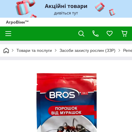
АгроВінн™
Товари та послуги
Засоби захисту рослин (ЗЗР)
Реп