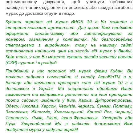
рекомендовану дозування, щоб уникнути небажаних
наслідків, наприклад, опіки на рослинах або швидка загибель
мурах до доставки отрути в гніздо.
Купити порошок від мурах
BROS 10 г
Ви можете в
інтернет-магазині agrovinn.com. Для цього Вам необхідно
оформити онлайн-заявку або зателефонувати за
номером, зазначеним у контактах. Ми безпосередньо
співпрацюємо з виробником, тому на нашому сайті
встановлена найнижча ціна на засоби від мурах у Вінніці.
Крім того, у нас Ви можете
купити засоби захисту рослин
(СЗР)
гуртом і в роздріб.
Придбаний у нас порошок від мурах фірми Кидан, Ви
можете забрати самостійно зі складу АгроВinTM в р.
Вінниця або замовити препарат кине від мурах 10
г
з
доставкою в Україні. Ми оперативно обробимо Ваше
замовлення та відправимо репеленти та інші препарати
проти садових шкідників у Київ, Харків, Дніпропетровськ,
Одесу, Николаїв, Херсон, Чернігів, Черкаси, Сумми, Полтаву,
Запоріжжя, Житомір, Хмельницький, Кривой Рог, Чорниці,
Тернопель, Львів, Рівно, Івано-Франковськ, Ужгорода або
Луцк. Звертайтеся! Ми з радістю допоможемо Вам
позбутися мурах у саду та городі!