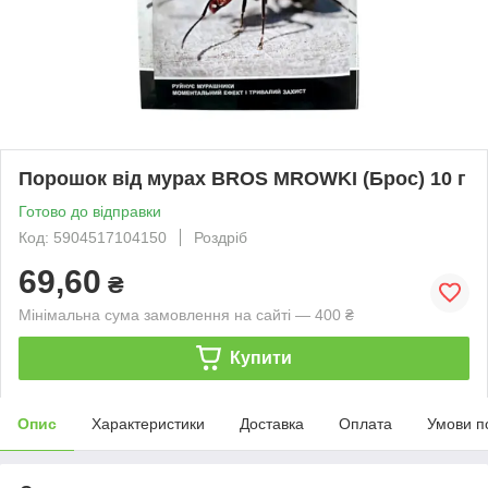
Порошок від мурах BROS MROWKI (Брос) 10 г
Готово до відправки
Код: 5904517104150
Роздріб
69,60
₴
Мінімальна сума замовлення на сайті — 400 ₴
Купити
Опис
Характеристики
Доставка
Оплата
Умови п