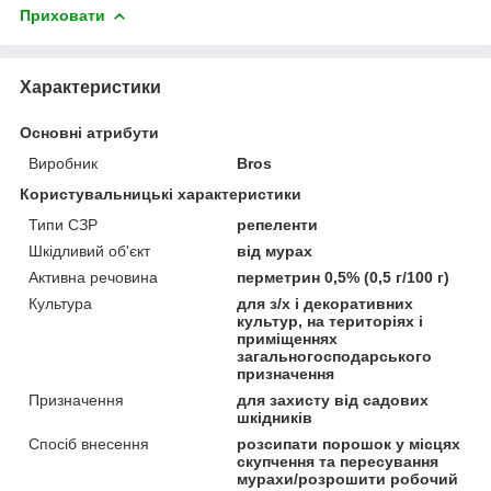
Приховати
Характеристики
Основні атрибути
Виробник
Bros
Користувальницькі характеристики
Типи СЗР
репеленти
Шкідливий об'єкт
від мурах
Активна речовина
перметрин 0,5% (0,5 г/100 г)
Культура
для з/х і декоративних
культур, на територіях і
приміщеннях
загальногосподарського
призначення
Призначення
для захисту від садових
шкідників
Спосіб внесення
розсипати порошок у місцях
скупчення та пересування
мурахи/розрошити робочий