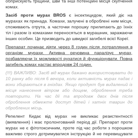
обприскують тріщини, шви та інші потенційні місця скупчення
комах.
Засіб проти мурах BROS
є інсектицидом, який діє на
мурахах як принада. Комахи, залучені в оброблені ним місця,
споживають отрута, а часточки порошку прилипають до їхніх
тіл і разом із комахами переносяться в мурашник, заражаючи
інших особин. Це призводить до швидкої загибелі всієї Кореї.
Препарат починає діяти через 8 годин після потрапляння в
організм мурахи.
Активна речовина
паралізує мурах,
позбавляючи їх можливості рухатися й функціонувати. Повна
загибель комах настає впродовж 24 годин.
(!!!) ВАЖЛИВО: Засіб від мурах бажано використовувати до
10 ранку або після 6 вечора, коли активність мурах падає і
вони збираються в гніздах. Якщо продукт був видалений із
місця нанесення вітром або дощем, оброблення треба
повторити. На час дії та впродовж двох днів після
оброблення обмежте доступ дітей і хатніх тварин до
оброблених місць.
Репелент Кидає від мурах не викликає резистентності
(виявлення) і має пролонгований період дії. Препарат проти
мурах не є фітотоксичним, проте під час роботи з порошком
важливо строго дотримуватися інструкцію й не перевищувати