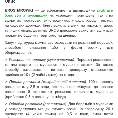
Опис
BROS MROWKI
— це ефективне та швидкодійне
засіб для
боротьби з мурашками
як усередині приміщень, так і на
відкритих просторах: виноградниках, у саду, городі, теплиці,
на садових доріжках, біля льоху, альтанки, на терасі, у гаражі
та інших місцях ділянки. BROS допоможе захистити від мурах
практично будь-яку територію на ділянці.
Кинути від мурах можна застосовувати як розсипний порошок,
способом поливання або у формі розчину для
обприскування.
✓
Розсипання порошку (сухе внесення).
Порошок розсипають
тонким шаром на мурашник і мурахині стежки. За такого
способу використання витрата препарату становитиме
приблизно 10 г (2 чайні ложки) на гніздо.
✓
Пролив розчином (мокрий спосіб внесення).
100 г порошку
розчиняють у 2,5 л води, ретельно перемішують до повного
розчинення й отриманим розчином поливають мурашник
(приблизно 0,5 л розчину на гніздо).
✓
Обробка розчином (розпилення).
Для боротьби з мурахами
у важкодоступних місцях готують розчин із розрахунку 20 г
препарату (4 чайні ложки) на 0,5 л води, яким потім