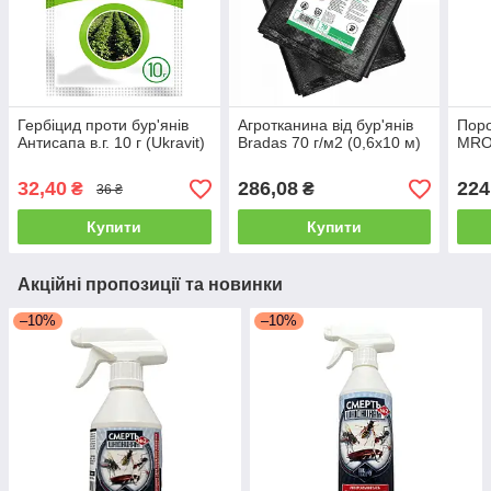
Гербіцид проти бур'янів
Агротканина від бур'янів
Поро
Антисапа в.г. 10 г (Ukravit)
Bradas 70 г/м2 (0,6х10 м)
MROW
32,40
286,08
224
₴
₴
36 ₴
Купити
Купити
Акційні пропозиції та новинки
–10%
–10%