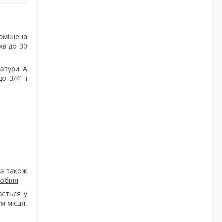
поміщена
ів до 30
атури. А
о 3/4" і
 а також
мобіля
.
ється у
м місця,