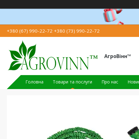
+380 (67) 990-22-72
+380 (73) 990-22-72
АгроВінн™
Головна
Товари та послуги
Про нас
Новин