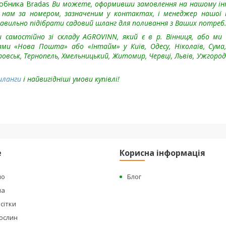
робника Bradas
Ви можете, оформивши замовлення на нашому і
 нам за номером, зазначеним у контактах, і менеджер нашої 
авильно підібрати садовий шланг для поливання з Ваших потреб
амостійно зі складу AGROVINN, який є в р. Вінниця, або ми
ми «Нова Пошта» або «Інтайм» у Київ, Одесу, Ніколаїв, Сума,
овськ, Тернопель, Хмельницький, Житомир, Червці, Львів, Ужгорода
шланги
і найвигідніші умови купівлі!
е
Корисна інформація
но
Блог
на
сітки
рослин