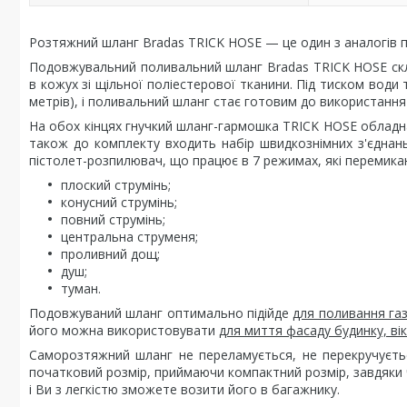
Розтяжний шланг Bradas TRICK HOSE — це один з аналогів п
Подовжувальний поливальний шланг Bradas TRICK HOSE скла
в кожух зі щільної поліестерової тканини. Під тиском води
метрів), і поливальний шланг стає готовим до використання 
На обох кінцях гнучкий шланг-гармошка TRICK HOSE обладна
також до комплекту входить набір швидкознімних з'єднань 
пістолет-розпилювач, що працює в 7 режимах, які перемика
плоский струмінь;
конусний струмінь;
повний струмінь;
центральна струменя;
проливний дощ;
душ;
туман.
Подовжуваний шланг оптимально підійде
для поливання газ
його можна використовувати
для миття фасаду будинку, ві
Саморозтяжний шланг не переламується, не перекручується
початковий розмір, приймаючи компактний розмір, завдяки ч
і Ви з легкістю зможете возити його в багажнику.