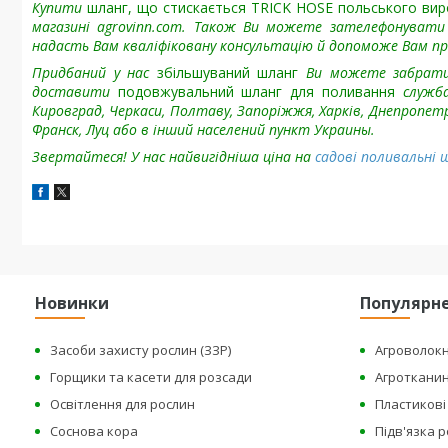
Купити
шланг, що стискається
TRICK HOSE польського ви
магазині agrovinn.com. Також Ви можете зателефонувати
надасть Вам кваліфіковану консультацію й допоможе Вам пр
Придбаний у нас
збільшуваний шланг
Ви можете забрати с
доставити
подовжувальний шланг для поливання
служба
Кировград, Черкаси, Полтаву, Запоріжжя, Харків, Днепропетр
Франск, Луц або в інший населений пункт Украины.
Звертайтеся! У нас найвигідніша ціна на
садові поливальні 
Новинки
Популярн
Засоби захисту рослин (ЗЗР)
Агроволок
Горщики та касети для розсади
Агроткани
Освітлення для рослин
Пластикові 
Соснова кора
Підв'язка 