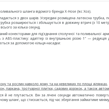
оливального шланга відомого бренда X-Hose (Ікс Хоз).
дається з двох шарів. Усередині розміщена латексна трубка, 
 трубка розширюється і збільшується в довжину втричі (з 10 метр
всього за кілька секунд.
ний конекторами для під'єднання сполучної та поливальної арм
з ABS-пластику: адаптер із внутрішньою різзю 1" — редукція д
ються за допомогою кільця-насадки:
ону та рослин навколо дому та на невеликих по площі ділянках
,
кон, паркана, тротуарної плитки, садових доріжок, а також авто
 й не плутається. Він за лічені секунди
автоматично поверта
ому шланг, що стискається, під час зберігання займатиме мініму