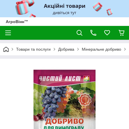
АгроВінн™
Товари та послуги
Добрива
Мінеральне добриво