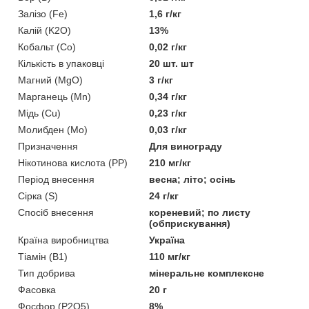
Залізо (Fe)
1,6 г/кг
Калій (K2O)
13%
Кобальт (Со)
0,02 г/кг
Кількість в упаковці
20 шт. шт
Магний (MgO)
3 г/кг
Марганець (Mn)
0,34 г/кг
Мідь (Cu)
0,23 г/кг
Молибден (Mo)
0,03 г/кг
Призначення
Для винограду
Нікотинова кислота (РР)
210 мг/кг
Період внесення
весна; літо; осінь
Сірка (S)
24 г/кг
Спосіб внесення
кореневий; по листу
(обприскування)
Країна виробництва
Україна
Тіамін (В1)
110 мг/кг
Тип добрива
мінеральне комплексне
Фасовка
20 г
Фосфор (P2O5)
8%