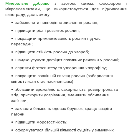
Мінеральне добриво
з азотом, калієм, фосфором і
мікроелементами, що використовується для підживлення
винограду, дасть змогу:
забезпечити повноцінне живлення рослин;
підвищити ріст і розвиток рослин;
покращити приживлюваність рослин під час
пересадки;
підвищити стійкість рослин до хвороб;
швидко усунути дефіцит поживних речовин у рослині;
сприяти фотосинтезу та утворенню хлорофілу;
покращити зовнішній вигляд рослин (забарвлення
квіток і листя стає насиченішим);
збільшити врожайність, сахаристість, розмір грона та
ягід, прискорити дозрівання, зменшити обсипання
зав'язки;
закласти більше плодових бруньок, краще визріти
пагони;
підвищити морозостійкість;
сформуватися більшій кількості суцвіть у зимуючих