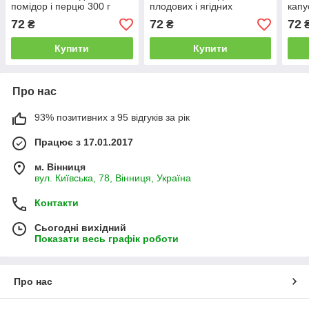
помідор і перцю 300 г
плодових і ягідних
капу
чагарників 300 г
72
72
72
₴
₴
Купити
Купити
Про нас
93% позитивних з 95 відгуків за рік
Працює з 17.01.2017
м. Вінниця
вул. Київська, 78, Вінниця, Україна
Контакти
Сьогодні вихідний
Показати весь графік роботи
Про нас