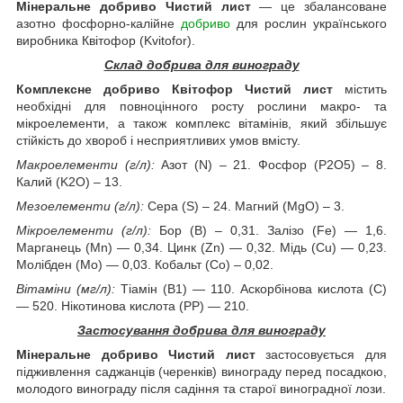
Мінеральне добриво Чистий лист
— це збалансоване
азотно фосфорно-калійне
добриво
для рослин українського
виробника Квітофор (Kvitofor).
Склад добрива для винограду
Комплексне добриво Квітофор Чистий лист
містить
необхідні для повноцінного росту рослини макро- та
мікроелементи, а також комплекс вітамінів, який збільшує
стійкість до хвороб і несприятливих умов вмісту.
Макроелементи (г/л):
Азот (N) – 21. Фосфор (P2О5) – 8.
Калий (K2О) – 13.
Мезоелементи (г/л):
Сера (S) – 24. Магний (MgO) – 3.
Мікроелементи (г/л):
Бор (В) – 0,31. Залізо (Fe) — 1,6.
Марганець (Мn) — 0,34. Цинк (Zn) — 0,32. Мідь (Cu) — 0,23.
Молібден (Мо) — 0,03. Кобальт (Со) – 0,02.
Вітаміни (мг/л):
Тіамін (В1) — 110. Аскорбінова кислота (С)
— 520. Нікотинова кислота (РР) — 210.
Застосування добрива для винограду
Мінеральне добриво Чистий лист
застосовується для
підживлення саджанців (черенків) винограду перед посадкою,
молодого винограду після садіння та старої виноградної лози.