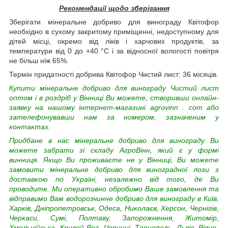
Рекомендації щодо зберігання
Зберігати мінеральне добриво для винограду Квітофор
необхідно в сухому закритому приміщенні, недоступному для
дітей місці, окремо від ліків і харчових продуктів, за
температури від 0 до +40 °C і за відносної вологості повітря
не більш ніж 65%.
Термін придатності добрива Квітофор Чистий лист: 36 місяців.
Купити мінеральне добриво для винограду Чистий лист
оптом і в роздріб у Вінниці Ви можете, створивши онлайн-
заявку на нашому інтернет-магазині
agrovinn
.
com
або
зателефонувавши нам за номером, зазначеним у
контактах.
Придбане в нас мінеральне добриво для винограду Ви
можете забрати зі складу АгроВінн, який є у формі
винниця. Якщо Ви проживаєте не у Вінниці, Ви можете
замовити мінеральне добриво для виноградної лози з
доставкою по Україні, незалежно від того, де Ви
проводите. Ми оперативно обробимо Ваше замовлення та
відправимо Вам водорозчинне добриво для винограду в Київ,
Харків, Дніпропетровськ, Одеса, Николаєв, Херсон, Чернігів,
Черкаси, Сумі, Полтаву, Запорожнення, Житомір,
Хмельнійська, Кривой Рог, Чорниці, Тернопель, Львів, Рівно-