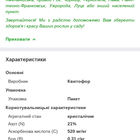
теоно-Франковськ, Ужророда, Луцк або інший населений
пункт.
Звертайтеся! Ми з радістю допоможемо Вам зберегти
здоров'я і красу Ваших рослин у саду!
Приховати
Характеристики
Основні
Виробник
Квитофор
Упаковка
Упаковка
Пакет
Користувальницькі характеристики
Агрегатний стан
кристалічне
Азот (N)
21%
Аскорбінова кислота (С)
520 мг/кг
Бор (В)
0,31 г/кг