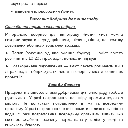
окулярах та нирках;
відновити плодородіння ґрунту.
Внесення добрива для винограду
Способи та норми внесення добрив:
Мінеральне добриво для винограду Чистий лист можна
використовувати перед цвітінням, після цвітіння, на початку
дозрівання або після збирання врожаю.
► Полив (залежно від виснаження ґрунту) — вміст пакета
розчинити в 10-20 літрах води, поливати під кущ.
► Позакореневе підживлення — вміст пакета розчинити в 40
літрах води, обприскувати листя ввечері, уникати сонячних
променів.
Заходи безпеки
Працювати з мінеральними добривами для винограду треба в
рукавичках. У разі потрапляння на шкіру промити водою з
милом. Не допускати потрапляння в їжу та всередину
організму. У разі потрапляння в очі промити великою кількістю
води. У разі потрапляння всередину організму випити 6-8
склянок слабкого розчину перманганату калію у воді та
викликати блювоту.