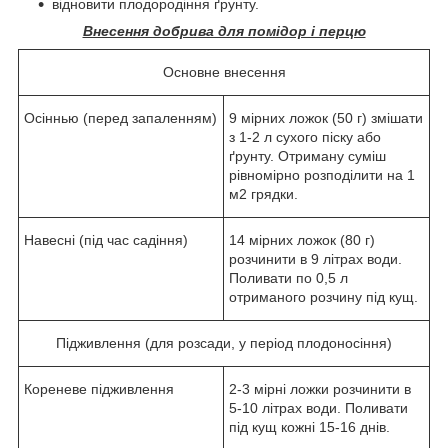
відновити плодородіння ґрунту.
Внесення добрива для помідор і перцю
Основне внесення
Осіннью (перед запаленням)
9 мірних ложок (50 г) змішати
з 1-2 л сухого піску або
ґрунту. Отриману суміш
рівномірно розподілити на 1
м2 грядки.
Навесні (під час садіння)
14 мірних ложок (80 г)
розчинити в 9 літрах води.
Поливати по 0,5 л
отриманого розчину під кущ.
Підживлення (для розсади, у період плодоносіння)
Кореневе підживлення
2-3 мірні ложки розчинити в
5-10 літрах води. Поливати
під кущ кожні 15-16 днів.