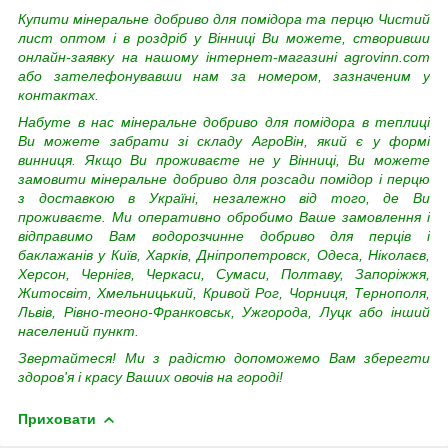
Купити мінеральне добриво для помідора та перцю Чистий
лист оптом і в роздріб у Вінниці Ви можете, створивши
онлайн-заявку на нашому інтернет-магазині agrovinn.com
або зателефонувавши нам за номером, зазначеним у
контактах.
Набуте в нас мінеральне добриво для помідора в теплиці
Ви можете забрати зі складу АгроВін, який є у формі
винниця. Якщо Ви проживаєте не у Вінниці, Ви можете
замовити мінеральне добриво для розсади помідор і перцю
з доставкою в Україні, незалежно від того, де Ви
проживаєте. Ми оперативно обробимо Ваше замовлення і
відправимо Вам водорозчинне добриво для перців і
баклажанів у Київ, Харків, Дніпропетровск, Одеса, Ніколаєв,
Херсон, Чернігв, Черкаси, Сумаси, Полтаву, Запоріжжя,
Житосвіт, Хмельницький, Кривой Рог, Чорниця, Тернополя,
Львів, Рівно-теоно-Франковськ, Ужгорода, Луцк або інший
населений пункт.
Звертайтеся! Ми з радістю допоможемо Вам зберегти
здоров'я і красу Ваших овочів на городі!
Приховати