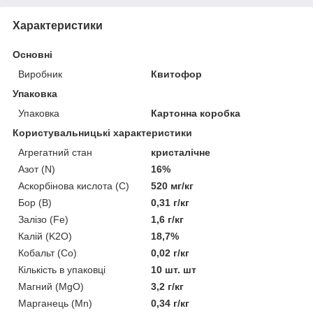
Характеристики
Основні
Виробник
Квитофор
Упаковка
Упаковка
Картонна коробка
Користувальницькі характеристики
Агрегатний стан
кристалічне
Азот (N)
16%
Аскорбінова кислота (С)
520 мг/кг
Бор (В)
0,31 г/кг
Залізо (Fe)
1,6 г/кг
Калій (K2O)
18,7%
Кобальт (Со)
0,02 г/кг
Кількість в упаковці
10 шт. шт
Магний (MgO)
3,2 г/кг
Марганець (Mn)
0,34 г/кг