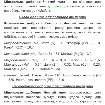
Мінеральне добриво Чистий лист
— це збалансоване
азотно фосфорно-калійне
добриво
для овочів українського
виробника Квітофор (Kvitofor).
Склад добрива для помідора та перцю
Комплексне добриво Квітофор Чистий лист
містить
необхідні для повноцінного росту рослини макро- та
мікроелементи, а також комплекс вітамінів, який збільшує
стійкість до хвороб і несприятливих умов вмісту.
Макроелементи (г/л):
Азот (N) – 16. Фосфор (P2О5) – 8.
Калий (K2О) – 18,7.
Мезоелементи (г/л):
Сера (S) – 61. Магний (MgO) – 3,2.
Мікроелементи (г/л):
Бор (В) – 0,31. Залізо (Fe) — 1,6.
Марганець (Мn) — 0,34. Цинк (Zn) — 0,32. Мідь (Cu) — 0,23.
Молібден (Мо) — 0,03. Кобальт (Со) – 0,02.
Вітаміни (мг/л):
Тіамін (В1) — 110. Аскорбінова кислота (С)
— 520. Нікотинова кислота (РР) — 210.
Застосування добрива для помідора та перцю
Мінеральне добриво Чистий лист
застосовується для
підживлення паслових культур. Воно чудово підійде
для
баклажанів, помідорів (томатів), солодкого (болгарського) та