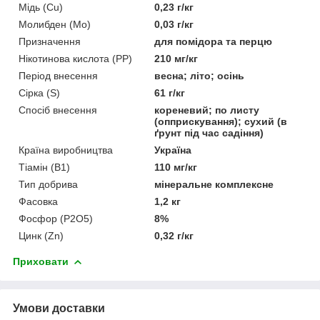
Мідь (Cu)
0,23 г/кг
Молибден (Mo)
0,03 г/кг
Призначення
для помідора та перцю
Нікотинова кислота (РР)
210 мг/кг
Період внесення
весна; літо; осінь
Сірка (S)
61 г/кг
Спосіб внесення
кореневий; по листу
(опприскування); сухий (в
ґрунт під час садіння)
Країна виробництва
Україна
Тіамін (В1)
110 мг/кг
Тип добрива
мінеральне комплексне
Фасовка
1,2 кг
Фосфор (P2O5)
8%
Цинк (Zn)
0,32 г/кг
Приховати
Умови доставки