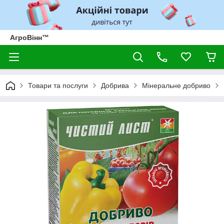
АгроВінн™
Товари та послуги
Добрива
Мінеральне добриво