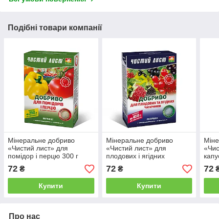
Подібні товари компанії
Мінеральне добриво
Мінеральне добриво
Міне
«Чистий лист» для
«Чистий лист» для
«Чис
помідор і перцю 300 г
плодових і ягідних
капу
чагарників 300 г
72
72
72
₴
₴
Купити
Купити
Про нас