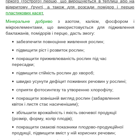
гіркого (гострого) перцю, що вирощуються в теплиці або на
відкритому ґрунті, а також для розсади помідор і перцю
пластикових касет
.
Мінеральне добриво
з азотом, калієм, фосфором і
мікроелементами, що використовується для підживлення
баклажанів, помідорів і перцю, дасть змогу:
забезпечити повноцінне живлення рослин;
підвищити ріст і розвиток рослин;
покращити приживлюваність рослин під час
пересадки;
підвищити стійкість рослин до хвороб;
швидко усунути дефіцит поживних речовин у рослині;
сприяти фотосинтезу та утворенню хлорофілу;
покращити зовнішній вигляд рослин (забарвлення
квіток і листя стає насиченішим);
збільшити врожайність і якість овочевої продукції
(розмір, форму, колір плодів);
покращити смакові показники плодово-продукційної
продукції, підвищити вміст у ній корисних речовин;