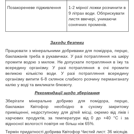
Позакореневе підживлення
1-2 мірної ложки розчинити в
9 літрах води. Обприскувати
листя ввечері, уникаючи
сонячних променів.
Заходи безпеки
Працювати з мінеральними добривами для помідора, перцю,
баклажанів треба в рукавичках. У разі потрапляння на шкіру
промити водою з милом. Не допускати потрапляння в їжу та
всередину організму. У разі потрапляння в очі промити
великою кількістю води. У разі потрапляння всередину
організму випити 6-8 склянок слабкого розчину перманганату
калію у воді та викликати блювоту.
Рекомендації щодо зберігання
Зберігати мінеральне добриво для помідора, перцю,
баклажан Квітофор необхідно в сухому закритому
приміщенні, недоступному для дітей місці, окремо від ліків і
харчових продуктів, за температури від 0 до +40 °C і за
відносної вологості повітря не більш ніж 65%.
Термін придатності добрива Квітофор Чистий лист: 36 місяців.