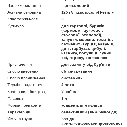
Час використання
післяходовий
Активна речовина
125 г/л хізалофоп-П-етилу
Клас токсичності
III
Культура
для картоплі, буряків
(кормової, цукрової,
столової, столової),
капусти, моркви, томатів,
бахчевих (Гурців, кавунів,
дині, гарбуза), цибулі,
часнику, полуниці, суниці,
сої, гороху, соняшника
Призначення
для захисту від бур'янів
Спосіб внесення
обприскування
Спосіб проникнення
системний
Термін придатності
4 роки
Країна виробництва,
Україна
Фасовка
1 л
Форма препарата
концентрат емульсії
Характер дії
селективний (вибірючої дії)
Хімічна група
похідні
арилаксифеноксипропіонової