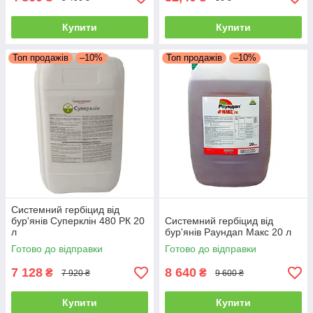
Купити
Купити
Топ продажів
–10%
Топ продажів
–10%
Системний гербіцид від
бур'янів Суперклін 480 РК 20
Системний гербіцид від
л
бур'янів Раундап Макс 20 л
Готово до відправки
Готово до відправки
7 128
8 640
₴
₴
7 920 ₴
9 600 ₴
Купити
Купити