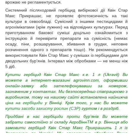
врожаю не регламентується.
Системний післяходовий гербіцид вибіркової дії Квін Стар
Макс Прикрашає, не проявляє фітотоксичність на такі
культури в севообладі. Сумісний з іншими пестицидами й
агрохімікатами (крім лужних) на відповідних культурах. Перед
приготуванням бакової суміші доцільно ознайомиться з
інструкцією й перевірити препарати на сумісність (немає
осаду, піни, розшарування, збивання в грудки, неповне
розчинення одного з препаратів тощо). Не рекомендується
використовувати Квін Стар Макс у сумішах із гербіцидами для
дводольних бур'янів. Інтервал між обробками — не менш ніж
5 діб.
Купити гербіцид Квін Стар Макс к.е. 1 л (Ukravit) Ви
можете в інтернет-магазині agrovinn.com, оформивши
онлайн-заявку або зателефонувавши за номером,
зазначеним у контактах. Ми безпосередньо співпрацюємо з
виробником, тому на нашому сайті встановлена найнижча
ціна на гербіциди
у Вінніці. Крім того, у нас Ви можете
купити засоби захисту рослин (СЗР)
гуртом і в роздріб.
Придбані в нас гербіциди проти бур'янів Ви можете
забрати самостійно зі складу АгроВіннTM в р. Вінниця або
замовити гербіцид Квін Стар Макс Прикрашить 1 л із