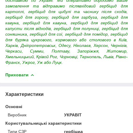
доставкою по Україні. Ми оперативно обробимо Ваше
замовлення та відправимо післявхідовий гербіцид для
картоплі, гербіцид для цибулі та часнику після сходів,
гербіцид для гороху, гербіцид для гарбуза, гербіцид для
кавуна, гербіцид для кавуна, гербіцид для гербіцид для
капусти після відходів, гербіцид для полуниці, гербіцид для
соняшника, гербіцид для сої, гербіцид для помідор,
гербіцид
для буряка цукрового, кормового або столового в Київ,
Харків, Дніпропетровськ, Одесу, Ніколаєв, Херсон, Чернігів,
Черкаси, Сумми, Полтаву, Запоріжжя, Житомир,
Хмельницький, Крівой Рог, Чорновці, Тернопель, Львів, Рівно-
Франск, Ужрог, Уж або Луцк.
Приховати
Характеристики
Основні
Виробник
УКРАВІТ
Користувальницькі характеристики
Типи СЗР
гербіцид