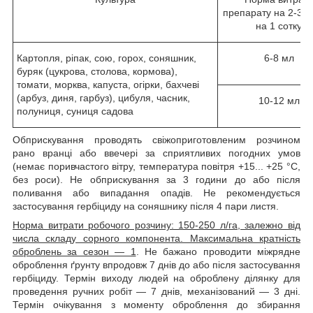
препарату на 2-3 л
на 1 сотку
Картопля, ріпак, сою, горох, соняшник,
6-8 мл
буряк (цукрова, столова, кормова),
томати, морква, капуста, огірки, бахчеві
(арбуз, диня, гарбуз), цибуля, часник,
10-12 мл
полуниця, суниця садова
Обприскування проводять свіжоприготовленим розчином
рано вранці або ввечері за сприятливих погодних умов
(немає поривчастого вітру, температура повітря +15... +25 °C,
без роси). Не обприскування за 3 години до або після
поливання або випадання опадів. Не рекомендується
застосування гербіциду на соняшнику після 4 пари листя.
Норма витрати робочого розчину: 150-250 л/га, залежно від
числа складу сорного компонента. Максимальна кратність
оброблень за сезон — 1
. Не бажано проводити міжрядне
оброблення ґрунту впродовж 7 днів до або після застосування
гербіциду. Термін виходу людей на оброблену ділянку для
проведення ручних робіт — 7 днів, механізований — 3 дні.
Термін очікування з моменту оброблення до збирання