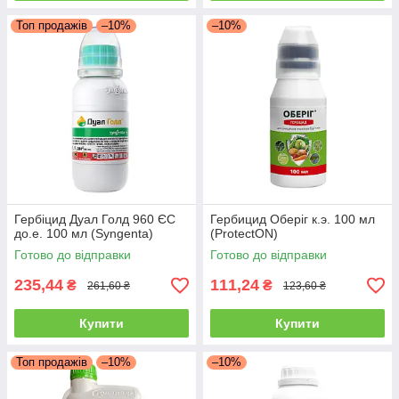
Топ продажів
–10%
–10%
Гербіцид Дуал Голд 960 ЄС
Гербицид Оберіг к.э. 100 мл
до.е. 100 мл (Syngenta)
(ProtectON)
Готово до відправки
Готово до відправки
235,44
111,24
₴
₴
261,60 ₴
123,60 ₴
Купити
Купити
Топ продажів
–10%
–10%