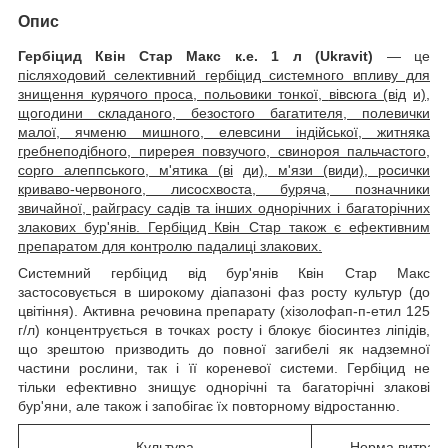
Опис
Гербіцид Квін Стар Макс к.е. 1 л (Ukravit)
— це
післяходовий селективний гербіцид системного впливу для
знищення курячого проса, польовики тонкої,
вівсюга (від
и),
щогодини складаного, безостого багатителя, полевички
малої, ячменю мишного, елевсини індійської, житняка
гребнеподібного, пиререя повзучого, свинороя пальчастого,
сорго алеппського,
м'ятика (ві
ди), м'язи (види), росички
криваво-червоного, лисосхвоста, буряча, позначники
звичайної, райграсу садів та інших однорічних і багаторічних
злакових бур'янів. Гербіцид Квін Стар також є ефективним
препаратом для контролю падалиці злакових.
Системний гербіцид від бур'янів Квін Стар Макс
застосовується в широкому діапазоні фаз росту культур (до
цвітіння). Активна речовина препарату (хізолофап-п-етил 125
г/л) концентрується в точках росту і блокує біосинтез ліпідів,
що зрештою призводить до повної загибелі як надземної
частини рослини, так і її кореневої системи. Гербіцид не
тільки ефективно знищує однорічні та багаторічні злакові
бур'яни, але також і запобігає їх повторному відростанню.
Культура
Норма витрат