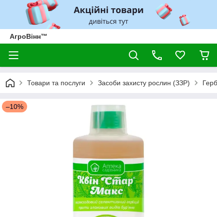
АгроВінн™
Товари та послуги
Засоби захисту рослин (ЗЗР)
Герб
–10%