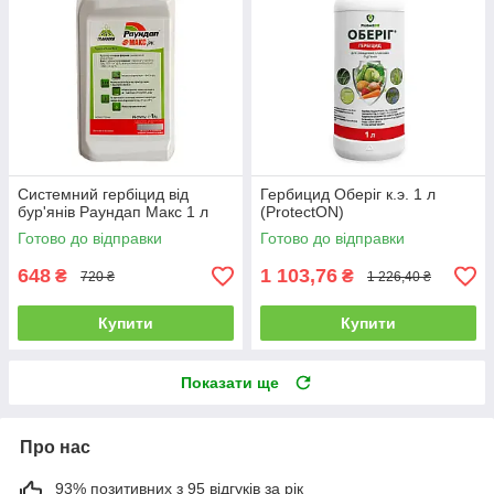
Системний гербіцид від
Гербицид Оберіг к.э. 1 л
бур'янів Раундап Макс 1 л
(ProtectON)
Готово до відправки
Готово до відправки
648
1 103,76
₴
₴
720 ₴
1 226,40 ₴
Купити
Купити
Показати ще
Про нас
93% позитивних з 95 відгуків за рік