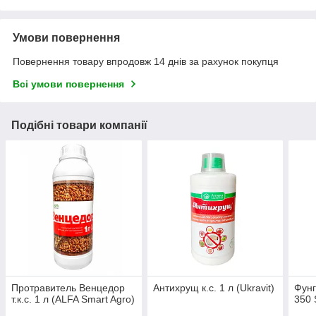
Умови повернення
Повернення товару впродовж 14 днів за рахунок покупця
Всі умови повернення
Подібні товари компанії
Протравитель Венцедор
Антихрущ к.с. 1 л (Ukravit)
Фунг
т.к.с. 1 л (ALFA Smart Agro)
350 