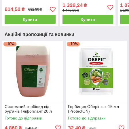
1 326,24
1 0
₴
614,52
₴
682,80 ₴
1 473,60 ₴
1 196
Купити
Купити
Акційні пропозиції та новинки
–10%
–10%
Системний гербіцид від
Гербицид Оберіг к.э. 15 мл
бур'янів Гліфоплант 20 л
(ProtectON)
Готово до відправки
Готово до відправки
4 860
32,40
₴
₴
5 400 ₴
36 ₴