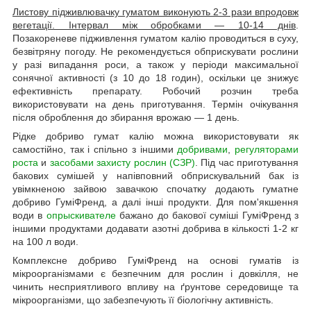
Листову підживлювачку гуматом виконують 2-3 рази впродовж
вегетації. Інтервал між обробками — 10-14 днів
.
Позакореневе підживлення гуматом калію проводиться в суху,
безвітряну погоду. Не рекомендується обприскувати рослини
у разі випадання роси, а також у періоди максимальної
сонячної активності (з 10 до 18 годин), оскільки це знижує
ефективність препарату. Робочий розчин треба
використовувати на день приготування. Термін очікування
після оброблення до збирання врожаю — 1 день.
Рідке добриво гумат калію можна використовувати як
самостійно, так і спільно з іншими
добривами
,
регуляторами
роста
и
засобами захисту рослин (СЗР)
. Під час приготування
бакових сумішей у напівповний обприскувальний бак із
увімкненою зайвою завачкою спочатку додають гуматне
добриво ГуміФренд, а далі інші продукти. Для пом'якшення
води в
опрыскивателе
бажано до бакової суміші ГуміФренд з
іншими продуктами додавати азотні добрива в кількості 1-2 кг
на 100 л води.
Комплексне добриво ГуміФренд на основі гуматів із
мікроорганізмами є безпечним для рослин і довкілля, не
чинить несприятливого впливу на ґрунтове середовище та
мікроорганізми, що забезпечують її біологічну активність.