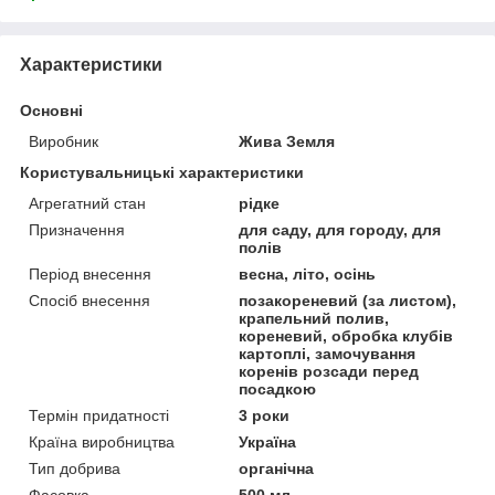
Характеристики
Основні
Виробник
Жива Земля
Користувальницькі характеристики
Агрегатний стан
рідке
Призначення
для саду, для городу, для
полів
Період внесення
весна, літо, осінь
Спосіб внесення
позакореневий (за листом),
крапельний полив,
кореневий, обробка клубів
картоплі, замочування
коренів розсади перед
посадкою
Термін придатності
3 роки
Країна виробництва
Україна
Тип добрива
органічна
Фасовка
500 мл