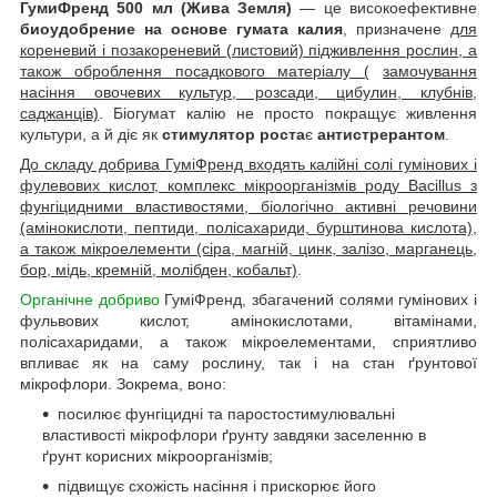
ГумиФренд 500 мл (Жива Земля)
— це високоефективне
биоудобрение на основе гумата калия
, призначене
для
кореневий і позакореневий (листовий)
підживлення рослин, а
також оброблення посадкового матеріалу (
замочування
насіння овочевих культур, розсади, цибулин, клубнів,
саджанців)
. Біогумат калію не просто покращує живлення
культури, а й діє як
стимулятор роста
є
антистрерантом
.
До складу добрива ГуміФренд входять калійні солі гумінових і
фулевових кислот, комплекс мікроорганізмів роду
Bacillus
з
фунгіцидними властивостями, біологічно активні речовини
(амінокислоти, пептиди, полісахариди, бурштинова кислота),
а також мікроелементи (сіра, магній, цинк, залізо, марганець,
бор, мідь, кремній, молібден, кобальт)
.
Органічне добриво
ГуміФренд, збагачений солями гумінових і
фульвових кислот, амінокислотами, вітамінами,
полісахаридами, а також мікроелементами, сприятливо
впливає як на саму рослину, так і на стан ґрунтової
мікрофлори. Зокрема, воно:
посилює фунгіцидні та паростостимулювальні
властивості мікрофлори ґрунту завдяки заселенню в
ґрунт корисних мікроорганізмів;
підвищує схожість насіння і прискорює його