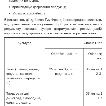
корисних речовин);
пришвидшує дозрівання продукції;
збільшує врожайність.
Ефективність дії добрива ГуміФренд безпосередньо залежить
від правильного застосування. Щоб досягти максимального
результату, важливо суворо дотримуватися рекомендацій
виробника та дотримуватися встановлених норм внесення:
Культура
Спосіб і норм
Обробка насіння
Обприскува
листо
Овочі (томати, огірки,
35 мл на 0,25-0,5 л
35 мл на 10 
капуста, картопля,
води на 1 кг
2-3 со
баклажани, перець та
ін.)
Плодово-ягідні
-
35 мл на 10 
(виноград, смородина,
1 сот
малина, лохина,