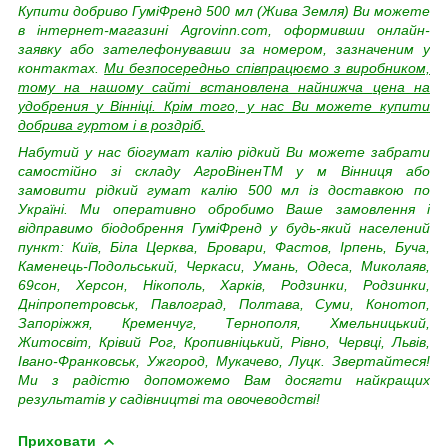
Купити добриво ГуміФренд 500 мл (Жива Земля) Ви можете
в інтернет-магазині Agrovinn.com, оформивши онлайн-
заявку або зателефонувавши за номером, зазначеним у
контактах.
Ми безпосередньо співпрацюємо з виробником,
тому на нашому сайті встановлена найнижча
цена на
удобрения
у Вінніці. Крім того, у нас Ви можете купити
добрива гуртом і в роздріб.
Набутий у нас біогумат калію рідкий Ви можете забрати
самостійно зі складу АгроВіненTM у м Вінниця або
замовити рідкий гумат калію 500 мл із доставкою по
Україні. Ми оперативно обробимо Ваше замовлення і
відправимо біодобрення ГуміФренд у будь-який населений
пункт: Київ, Біла Церква, Бровари, Фастов, Ірпень, Буча,
Каменець-Подольський, Черкаси, Умань, Одеса, Миколаяв,
69сон, Херсон, Нікополь, Харків, Родзинки, Родзинки,
Дніпропетровськ, Павлоград, Полтава, Суми, Конотоп,
Запоріжжя, Кременчуг, Тернополя, Хмельницький,
Житосвіт, Крівий Рог, Кропивніцький, Рівно, Червці, Львів,
Івано-Франковськ, Ужгород, Мукачево, Луцк. Звертайтеся!
Ми з радістю допоможемо Вам досягти найкращих
результатів у садівництві та овочеводстві!
Приховати