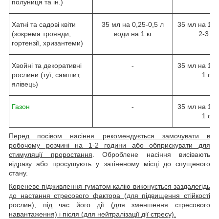
полуниця та ін.)
Хатні та садові квіти
35 мл на 0,25-0,5 л
35 мл на 10 
(зокрема троянди,
води на 1 кг
2-3 со
гортензії, хризантеми)
Хвойні та декоративні
-
35 мл на 10 
рослини (туї, самшит,
1 сот
ялівець)
Газон
-
35 мл на 10 
1 сот
Перед посівом насіння рекомендується замочувати в
робочому розчині на 1-2 години або обприскувати для
стимуляції проростання
. Оброблене насіння висівають
відразу або просушують у затіненому місці до спущеного
стану.
Кореневе підживлення гуматом калію виконується заздалегідь
до настання стресового фактора (для підвищення стійкості
рослин), під час його дії (для зменшення стресового
навантаження) і після (для нейтралізації дії стресу).