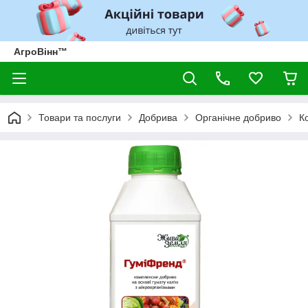
АгроВінн™
Товари та послуги
Добрива
Органічне добриво
К