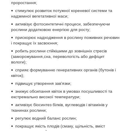
проростання;
стимулює розвиток потужної кореневої системи та
надземної вегетативної маси;
активізує фотосинтетичні процеси, забезпечуючи
рослини додатковою енергією для росту;
прискорює надходження в рослину поживних речовин
і покращує їх засвоєння;
робить рослини стійкішими до зовнішніх стресів
(заморожування,сна, перевологість або дефіцит
вологи);
сприяє формуванню генеративних органів (бутонів і
квіток);
підвищує утворення зав'язки;
знижує обсипання квіток в умовах посушливості та
екстремально високої температури;
активізує біосинтез білків, вуглеводів і вітамінів у
тканинах рослини;
регулює водний баланс рослин;
покращує якість плодів (смаку, щільність, вміст