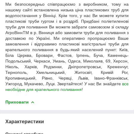
Ми безпосередньо співпрацюємо з виробником, тому на
нашому сайті встановлена низька ціна пластикових труб для
водопостачання у Вінніці. Крім того, у нас Ви можете купити
пластикові труби гуртом і в роздріб. Придбані поліетиленові
труби для поливання Ви можете забрати самовозом зі складу
АгроВіннTM в р. Вінниця або замовити труби для поливання з
доставкою по Україні. Ми оперативно пропрацюємо Ваше
замовлення і відправимо пластикові магістральні труби для
крапельного поливання в будь-який населений пункт: Київ,
Біла Церква, Бровари, Фастов, Ірпень, Буча, Каменець-
Подольський, Черкаси, Умань, Одеса, Миколаяв, 69, Херсон,
Ніколь, Харків, Родзинки, Дніпропетровськ, Кременчуг,
Тернополь, Хмельницький, Житосвіт, Кривій Рог,
Кропивницький, Рівно, Червці, Львів, Івано-Франківськ,
Ужгород, Мукачево, Луцк. Звертайтеся! У нас Ви знайдете
все
необхідне для крапельного поливання
!
Приховати
Характеристики
Основні атрибути