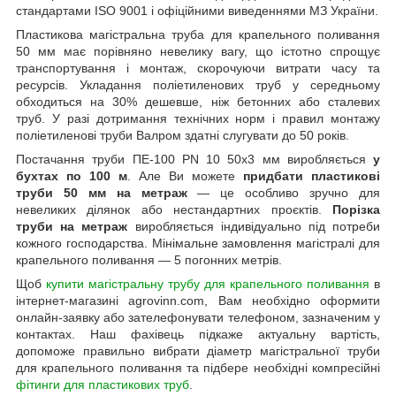
стандартами ISO 9001 і офіційними виведеннями МЗ України.
Пластикова магістральна труба для крапельного поливання
50 мм має порівняно невелику вагу, що істотно спрощує
транспортування і монтаж, скорочуючи витрати часу та
ресурсів. Укладання поліетиленових труб у середньому
обходиться на 30% дешевше, ніж бетонних або сталевих
труб. У разі дотримання технічних норм і правил монтажу
поліетиленові труби Валром здатні слугувати до 50 років.
Постачання труби ПЕ-100 PN 10 50х3 мм виробляється
у
бухтах по 100 м
. Але Ви можете
придбати пластикові
труби 50 мм на метраж
— це особливо зручно для
невеликих ділянок або нестандартних проєктів.
Порізка
труби на метраж
виробляється індивідуально під потреби
кожного господарства. Мінімальне замовлення магістралі для
крапельного поливання — 5 погонних метрів.
Щоб
купити магістральну трубу для крапельного поливання
в
інтернет-магазині agrovinn.com, Вам необхідно оформити
онлайн-заявку або зателефонувати телефоном, зазначеним у
контактах. Наш фахівець підкаже актуальну вартість,
допоможе правильно вибрати діаметр магістральної труби
для крапельного поливання та підбере необхідні компресійні
фітинги для пластикових труб
.