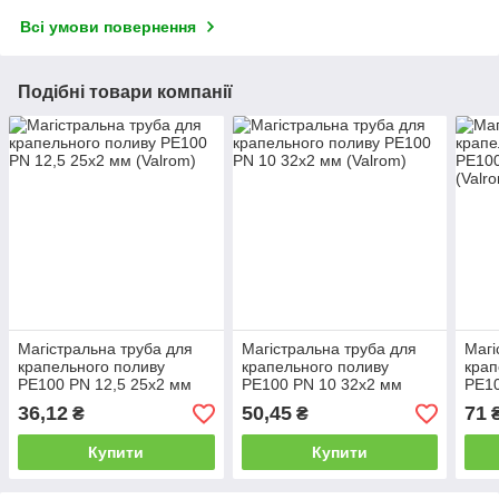
Всі умови повернення
Подібні товари компанії
Магістральна труба для
Магістральна труба для
Магі
крапельного поливу
крапельного поливу
крап
PE100 PN 12,5 25х2 мм
PE100 PN 10 32х2 мм
PE10
(Valrom)
(Valrom)
(Val
36,12
50,45
71
₴
₴
Купити
Купити