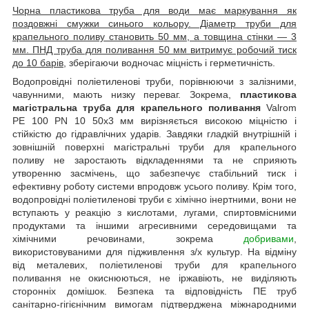
Чорна пластикова труба для води має маркування як
поздовжні смужки синього кольору. Діаметр труби для
крапельного поливу становить 50 мм, а товщина стінки — 3
мм. ПНД труба для поливання 50 мм витримує робочий тиск
до 10 барів
, зберігаючи водночас міцність і герметичність.
Водопровідні поліетиленові труби, порівнюючи з залізними,
чавунними, мають низку переваг. Зокрема,
пластикова
магістральна труба для крапельного поливання
Valrom
PE 100 PN 10 50х3 мм вирізняється високою міцністю і
стійкістю до гідравлічних ударів. Завдяки гладкій внутрішній і
зовнішній поверхні магістральні труби для крапельного
поливу не заростають відкладеннями та не сприяють
утворенню засмічень, що забезпечує стабільний тиск і
ефективну роботу системи впродовж усього поливу. Крім того,
водопровідні поліетиленові труби є хімічно інертними, вони не
вступають у реакцію з кислотами, лугами, спиртовмісними
продуктами та іншими агресивними середовищами та
хімічними речовинами, зокрема
добривами
,
використовуваними для підживлення з/х культур. На відміну
від металевих, поліетиленові труби для крапельного
поливання не окиснюються, не іржавіють, не виділяють
сторонніх домішок. Безпека та відповідність ПЕ труб
санітарно-гігієнічним вимогам підтверджена міжнародними