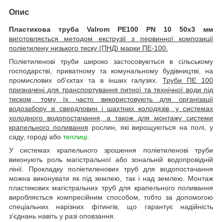
Опис
Пластикова труба Valrom PE100 PN 10 50х3 мм
виготовляється методом екструзії з первинної композиції
поліетилену низького тиску (ПНД) марки ПЕ-100.
Поліетиленові труби широко застосовуються в сільському
господарстві, приватному та комунальному будівництві, на
промислових об'єктах та в інших галузях.
Труби ПЕ 100
призначені для транспортування питної та технічної води під
тиском, тому їх часто використовують для організації
водозабору зі свердловин і шахтних колодязів, у системах
холодного водопостачання, а також для монтажу системи
крапельного поливання
рослин, які вирощуються на полі, у
саду, городі або
теплиці
.
У системах крапельного зрошення поліетиленові труби
виконують роль магістральної або зональній водопровідній
лінії. Прокладку поліетиленових труб для водопостачання
можна виконувати як під землею, так і над землею. Монтаж
пластикових магістральних труб для крапельного поливання
виробляється компресійним способом, тобто за допомогою
спеціальних нарізних фітингів, що гарантує надійність
з'єднань навіть у разі оповзання.